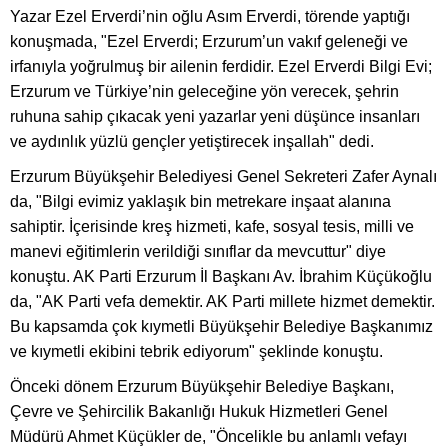
Yazar Ezel Erverdi’nin oğlu Asım Erverdi, törende yaptığı
konuşmada, "Ezel Erverdi; Erzurum’un vakıf geleneği ve
irfanıyla yoğrulmuş bir ailenin ferdidir. Ezel Erverdi Bilgi Evi;
Erzurum ve Türkiye’nin geleceğine yön verecek, şehrin
ruhuna sahip çıkacak yeni yazarlar yeni düşünce insanları
ve aydınlık yüzlü gençler yetiştirecek inşallah" dedi.
Erzurum Büyükşehir Belediyesi Genel Sekreteri Zafer Aynalı
da, "Bilgi evimiz yaklaşık bin metrekare inşaat alanına
sahiptir. İçerisinde kreş hizmeti, kafe, sosyal tesis, milli ve
manevi eğitimlerin verildiği sınıflar da mevcuttur" diye
konuştu. AK Parti Erzurum İl Başkanı Av. İbrahim Küçükoğlu
da, "AK Parti vefa demektir. AK Parti millete hizmet demektir.
Bu kapsamda çok kıymetli Büyükşehir Belediye Başkanımız
ve kıymetli ekibini tebrik ediyorum" şeklinde konuştu.
Önceki dönem Erzurum Büyükşehir Belediye Başkanı,
Çevre ve Şehircilik Bakanlığı Hukuk Hizmetleri Genel
Müdürü Ahmet Küçükler de, "Öncelikle bu anlamlı vefayı