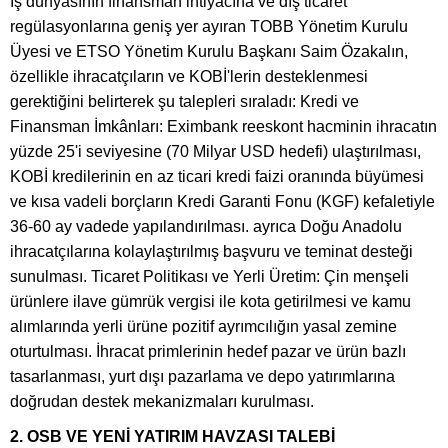
İş dünyasının finansman ihtiyacına ve dış ticaret
regülasyonlarına geniş yer ayıran TOBB Yönetim Kurulu
Üyesi ve ETSO Yönetim Kurulu Başkanı Saim Özakalın,
özellikle ihracatçıların ve KOBİ'lerin desteklenmesi
gerektiğini belirterek şu talepleri sıraladı: Kredi ve
Finansman İmkânları: Eximbank reeskont hacminin ihracatın
yüzde 25'i seviyesine (70 Milyar USD hedefi) ulaştırılması,
KOBİ kredilerinin en az ticari kredi faizi oranında büyümesi
ve kısa vadeli borçların Kredi Garanti Fonu (KGF) kefaletiyle
36-60 ay vadede yapılandırılması. ayrıca Doğu Anadolu
ihracatçılarına kolaylaştırılmış başvuru ve teminat desteği
sunulması. Ticaret Politikası ve Yerli Üretim: Çin menşeli
ürünlere ilave gümrük vergisi ile kota getirilmesi ve kamu
alımlarında yerli ürüne pozitif ayrımcılığın yasal zemine
oturtulması. İhracat primlerinin hedef pazar ve ürün bazlı
tasarlanması, yurt dışı pazarlama ve depo yatırımlarına
doğrudan destek mekanizmaları kurulması.
2. OSB VE YENİ YATIRIM HAVZASI TALEBİ