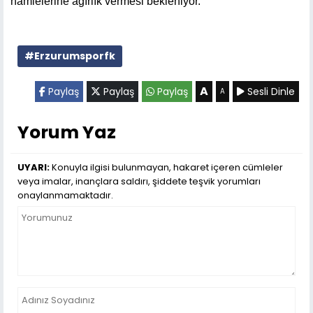
hamlelerine ağırlık vermesi bekleniyor.
#Erzurumsporfk
A
Paylaş
Paylaş
Paylaş
Sesli Dinle
A
Yorum Yaz
UYARI:
Konuyla ilgisi bulunmayan, hakaret içeren cümleler
veya imalar, inançlara saldırı, şiddete teşvik yorumları
onaylanmamaktadır.