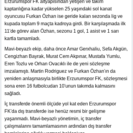
Erzurumspor FK altyapısından yetişen ve takım
kaptanlığına kadar yükselen 25 yaşındaki sol kanat
oyuncusu Furkan Özhan ise geride kalan sezonda lig ve
kupada toplam 9 maçta kadroya girdi. Bir karşılaşmada ilk
11'de görev alan Özhan, sezonu 1 gol, 1 asist ve 1 sarı
kartla tamamladı.
Mavi-beyazlı ekip, daha önce Amar Gerxhaliu, Sefa Akgün,
Cengizhan Bayrak, Murat Cem Akpınar, Mustafa Yumlu,
Eren Tozlu ve Orhan Ovacıklı ile de yeni sözleşme
imzalamıştı. Martin Rodriguez ve Furkan Özhan'ın da
yeniden anlaşmasıyla birlikte Erzurumspor FK, sözleşmesi
sona eren 16 futbolcudan 10'unun takımda kalmasını
sağladı.
İç transferde önemli ölçüde yol kat eden Erzurumspor
FK'da dış transferde ise henüz resmi bir gelişme
yaşanmadı. Mavi-beyazlı yönetimin, iç transfer
çalışmalarını tamamlamasının ardından dış transfer