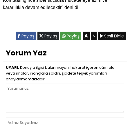
Komutanlığınca siber suçlarla mücadeleye azim ve
kararlılıkla devam edilecektir" denildi.
A
Paylaş
Paylaş
Paylaş
Sesli Dinle
A
Yorum Yaz
UYARI:
Konuyla ilgisi bulunmayan, hakaret içeren cümleler
veya imalar, inançlara saldırı, şiddete teşvik yorumları
onaylanmamaktadır.