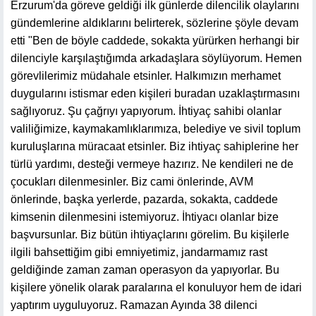
Erzurum'da göreve geldiği ilk günlerde dilencilik olaylarını
gündemlerine aldıklarını belirterek, sözlerine şöyle devam
etti "Ben de böyle caddede, sokakta yürürken herhangi bir
dilenciyle karşılaştığımda arkadaşlara söylüyorum. Hemen
görevlilerimiz müdahale etsinler. Halkımızın merhamet
duygularını istismar eden kişileri buradan uzaklaştırmasını
sağlıyoruz. Şu çağrıyı yapıyorum. İhtiyaç sahibi olanlar
valiliğimize, kaymakamlıklarımıza, belediye ve sivil toplum
kuruluşlarına müracaat etsinler. Biz ihtiyaç sahiplerine her
türlü yardımı, desteği vermeye hazırız. Ne kendileri ne de
çocukları dilenmesinler. Biz cami önlerinde, AVM
önlerinde, başka yerlerde, pazarda, sokakta, caddede
kimsenin dilenmesini istemiyoruz. İhtiyacı olanlar bize
başvursunlar. Biz bütün ihtiyaçlarını görelim. Bu kişilerle
ilgili bahsettiğim gibi emniyetimiz, jandarmamız rast
geldiğinde zaman zaman operasyon da yapıyorlar. Bu
kişilere yönelik olarak paralarına el konuluyor hem de idari
yaptırım uyguluyoruz. Ramazan Ayında 38 dilenci