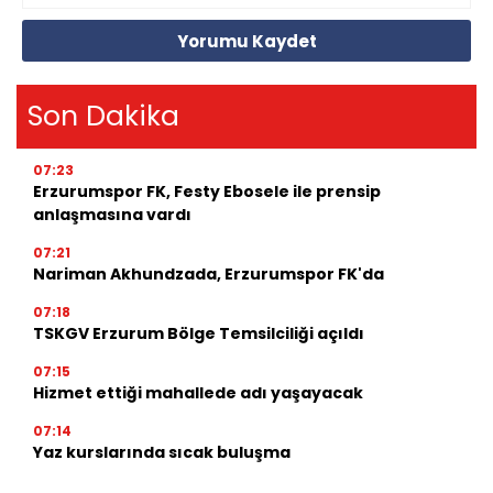
Yorumu Kaydet
Son Dakika
07:23
Erzurumspor FK, Festy Ebosele ile prensip
anlaşmasına vardı
07:21
Nariman Akhundzada, Erzurumspor FK'da
07:18
TSKGV Erzurum Bölge Temsilciliği açıldı
07:15
Hizmet ettiği mahallede adı yaşayacak
07:14
Yaz kurslarında sıcak buluşma