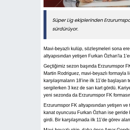
Süper Lig ekiplerinden Erzurumspor
sürdürüyor.
Mavi-beyazlı kulüp, sözleşmeleri sona ere
altyapısından yetişen Furkan Özhan'la 1'er
Geçtiğimiz sezon başında Erzurumspor FK 
Martin Rodriguez, mavi-beyazlı formayla l
karşılaşmaların 18'ine ilk 11'de başlayan t
sergilerken 3 kez de sarı kart gördü. Kariy
yeni sezonda da Erzurumspor FK forması
Erzurumspor FK altyapısından yetişen ve 
kanat oyuncusu Furkan Özhan ise geride 
girdi. Bir karşılaşmada ilk 11'de görev ala
Mavi-beyazlı ekip, daha önce Amar Gerxh