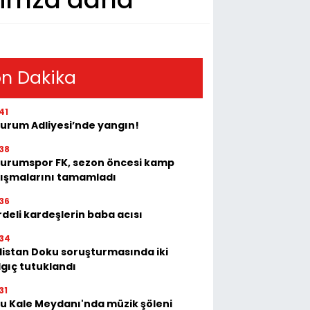
n Dakika
41
zurum Adliyesi’nde yangın!
38
zurumspor FK, sezon öncesi kamp
lışmalarını tamamladı
36
deli kardeşlerin baba acısı
34
listan Doku soruşturmasında iki
lgıç tutuklandı
31
tu Kale Meydanı'nda müzik şöleni