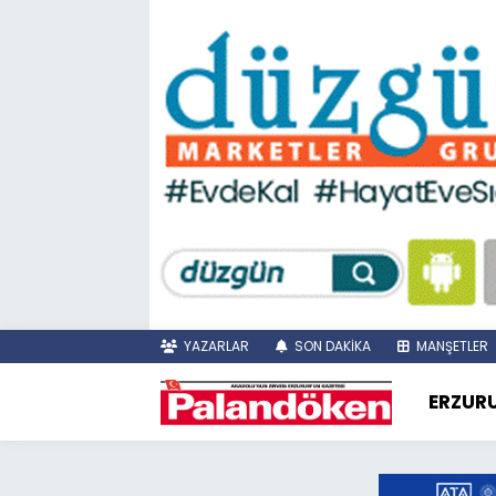
YAZARLAR
SON DAKİKA
MANŞETLER
ERZUR