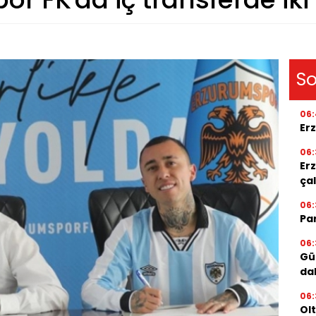
So
06:
Er
06:
Er
ça
06:
Par
06:
Gü
da
06:
Ol