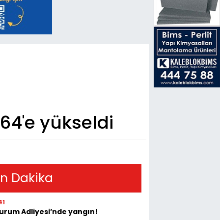
64'e yükseldi
n Dakika
41
urum Adliyesi’nde yangın!