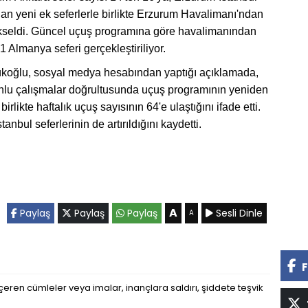
pılan yeni ek seferlerle birlikte Erzurum Havalimanı'ndan
yükseldi. Güncel uçuş programına göre havalimanından
 1 Almanya seferi gerçekleştiriliyor.
ükoğlu, sosyal medya hesabından yaptığı açıklamada,
lu çalışmalar doğrultusunda uçuş programının yeniden
birlikte haftalık uçuş sayısının 64'e ulaştığını ifade etti.
bul seferlerinin de artırıldığını kaydetti.
A
Paylaş
Paylaş
Paylaş
Sesli Dinle
A
F
eren cümleler veya imalar, inançlara saldırı, şiddete teşvik