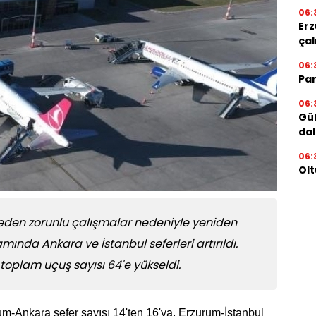
06:
Erz
çal
06:
Par
06:
Gül
dal
06:
Olt
den zorunlu çalışmalar nedeniyle yeniden
nda Ankara ve İstanbul seferleri artırıldı.
 toplam uçuş sayısı 64'e yükseldi.
m-Ankara sefer sayısı 14'ten 16'ya, Erzurum-İstanbul