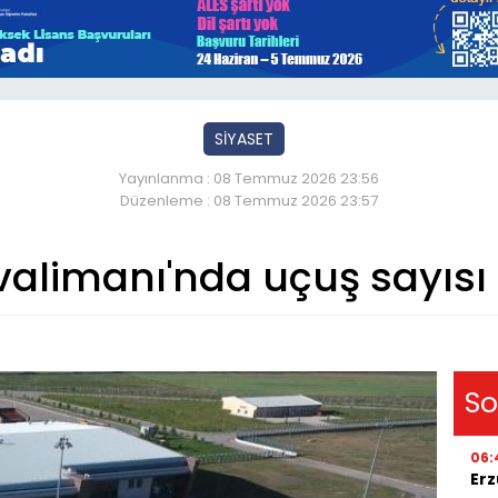
SİYASET
Yayınlanma : 08 Temmuz 2026 23:56
Düzenleme : 08 Temmuz 2026 23:57
alimanı'nda uçuş sayısı 
So
06:
Erz