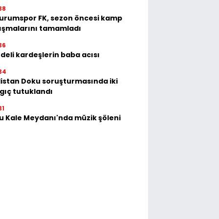
38
urumspor FK, sezon öncesi kamp
ışmalarını tamamladı
36
deli kardeşlerin baba acısı
34
istan Doku soruşturmasında iki
gıç tutuklandı
31
u Kale Meydanı'nda müzik şöleni