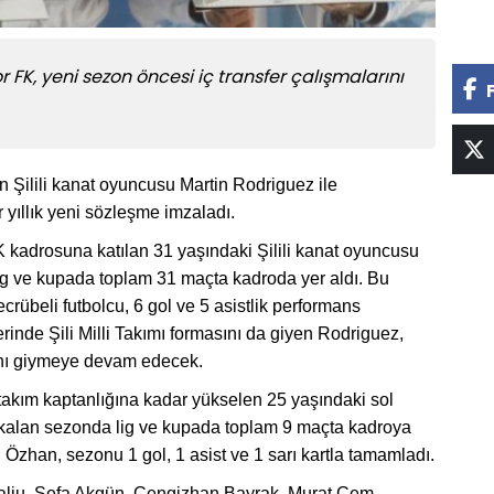
 FK, yeni sezon öncesi iç transfer çalışmalarını
n Şilili kanat oyuncusu Martin Rodriguez ile
 yıllık yeni sözleşme imzaladı.
kadrosuna katılan 31 yaşındaki Şilili kanat oyuncusu
ig ve kupada toplam 31 maçta kadroda yer aldı. Bu
ecrübeli futbolcu, 6 gol ve 5 asistlik performans
erinde Şili Milli Takımı formasını da giyen Rodriguez,
nı giymeye devam edecek.
takım kaptanlığına kadar yükselen 25 yaşındaki sol
kalan sezonda lig ve kupada toplam 9 maçta kadroya
n Özhan, sezonu 1 gol, 1 asist ve 1 sarı kartla tamamladı.
aliu, Sefa Akgün, Cengizhan Bayrak, Murat Cem