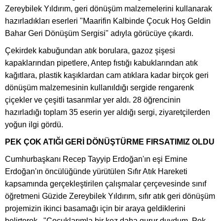
Zereybilek Yıldırım, geri dönüşüm malzemelerini kullanarak
hazırladıkları eserleri "Maarifin Kalbinde Çocuk Hoş Geldin
Bahar Geri Dönüşüm Sergisi" adıyla görücüye çıkardı.
Çekirdek kabuğundan atık borulara, gazoz şişesi
kapaklarından pipetlere, Antep fıstığı kabuklarından atık
kağıtlara, plastik kaşıklardan cam atıklara kadar birçok geri
dönüşüm malzemesinin kullanıldığı sergide rengarenk
çiçekler ve çeşitli tasarımlar yer aldı. 28 öğrencinin
hazırladığı toplam 35 eserin yer aldığı sergi, ziyaretçilerden
yoğun ilgi gördü.
PEK ÇOK ATIĞI GERİ DÖNÜŞTÜRME FIRSATIMIZ OLDU
Cumhurbaşkanı Recep Tayyip Erdoğan'ın eşi Emine
Erdoğan'ın öncülüğünde yürütülen Sıfır Atık Hareketi
kapsamında gerçekleştirilen çalışmalar çerçevesinde sınıf
öğretmeni Güzide Zereybilek Yıldırım, sıfır atık geri dönüşüm
projemizin ikinci basamağı için bir araya geldiklerini
belirterek , "Çocuklarımla bir kez daha gurur duydum. Pek