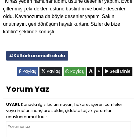
"Kırtasiyeden hamurlar aldım, üstüne desenler yaptım. Evde
çitlenmiş çekirdekleri üstüne bastırdım ve böyle desenler
oldu. Kavanozuma da böyle desenler yaptım. Sakın
unutmayın, geri dönüşüm hayatı kurtarır. Sizler de bize
katılın" şeklinde konuştu.
#Kültürkurumuilkokulu
A
Paylaş
Paylaş
Paylaş
Sesli Dinle
A
Yorum Yaz
UYARI:
Konuyla ilgisi bulunmayan, hakaret içeren cümleler
veya imalar, inançlara saldırı, şiddete teşvik yorumları
onaylanmamaktadır.