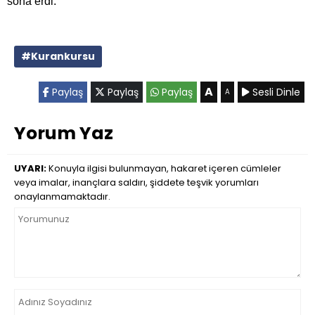
sona erdi.
#Kurankursu
A
Paylaş
Paylaş
Paylaş
Sesli Dinle
A
Yorum Yaz
UYARI:
Konuyla ilgisi bulunmayan, hakaret içeren cümleler
veya imalar, inançlara saldırı, şiddete teşvik yorumları
onaylanmamaktadır.