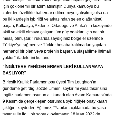
için çok önemli bir adım atılmıştır. Dünya kamuoyu bu
zaferden özellikle haberdar edilmemeye çalışılmış olsa da
bu iki kardeşin işbirliği ve arkasından gelen olağanüstü
başarı, Kafkasya, Akdeniz, Ortadoğu ve Afrika’nın kuzeyinde
aktif ve etkili olmaya çalışan tüm güç odakları için net bir
mesaj olmuştur; ‘Yukarıda saydığımız bölgeler üzerinde
Türkiye’ye rağmen ve Türkler hesaba katılmadan yapılan
herhangi bir plan veya projenin başarıya ulaşabilme ihtimali
yoktur’” ifadelerini kullandı.
“İNGİLTERE YENİDEN ERMENİLERİ KULLANMAYA
BAŞLIYOR”
Birleşik Krallık Parlamentosu üyesi Tim Loughton’ın
gündeme getirdiği sözde Ermeni soykırımı yasa tasarısına
İngiliz parlamentosunun alt kanadı olan Avam Kamarası’nda
9 Kasım’da gerçekleşen oturumda oybirliğiyle onay kararı
çıktığını kaydeden Eğilmez, “Yapılan açıklamada bu yasa
tasarısı ile ilgili bir sonraki oylamanın 18 Mart 2022’de