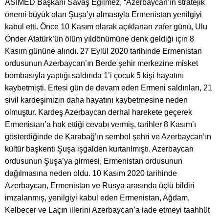
ASİMED Başkanı Savaş Eğilmez, “Azerbaycan’ın stratejik
önemi büyük olan Şuşa’yı almasıyla Ermenistan yenilgiyi
kabul etti. Önce 10 Kasım olarak açıklanan zafer günü, Ulu
Önder Atatürk’ün ölüm yıldönümüne denk geldiği için 8
Kasım gününe alındı. 27 Eylül 2020 tarihinde Ermenistan
ordusunun Azerbaycan’ın Berde şehir merkezine misket
bombasıyla yaptığı saldırıda 1’i çocuk 5 kişi hayatını
kaybetmişti. Ertesi gün de devam eden Ermeni saldırıları, 21
sivil kardeşimizin daha hayatını kaybetmesine neden
olmuştur. Kardeş Azerbaycan derhal harekete geçerek
Ermenistan’a hak ettiği cevabı vermiş, tarihler 8 Kasım’ı
gösterdiğinde de Karabağ’ın sembol şehri ve Azerbaycan’ın
kültür başkenti Şuşa işgalden kurtarılmıştı. Azerbaycan
ordusunun Şuşa’ya girmesi, Ermenistan ordusunun
dağılmasına neden oldu. 10 Kasım 2020 tarihinde
Azerbaycan, Ermenistan ve Rusya arasında üçlü bildiri
imzalanmış, yenilgiyi kabul eden Ermenistan, Ağdam,
Kelbecer ve Laçın illerini Azerbaycan’a iade etmeyi taahhüt