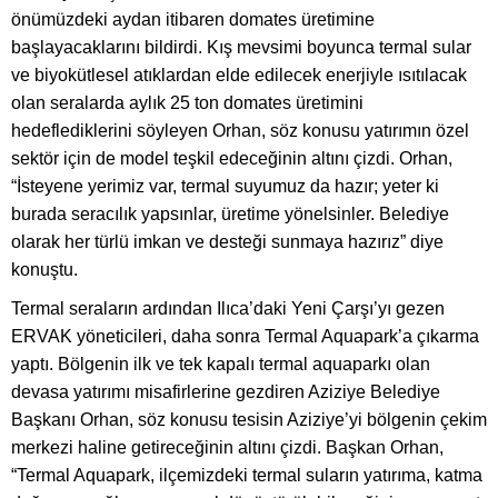
önümüzdeki aydan itibaren domates üretimine
başlayacaklarını bildirdi. Kış mevsimi boyunca termal sular
ve biyokütlesel atıklardan elde edilecek enerjiyle ısıtılacak
olan seralarda aylık 25 ton domates üretimini
hedeflediklerini söyleyen Orhan, söz konusu yatırımın özel
sektör için de model teşkil edeceğinin altını çizdi. Orhan,
“İsteyene yerimiz var, termal suyumuz da hazır; yeter ki
burada seracılık yapsınlar, üretime yönelsinler. Belediye
olarak her türlü imkan ve desteği sunmaya hazırız” diye
konuştu.
Termal seraların ardından Ilıca’daki Yeni Çarşı’yı gezen
ERVAK yöneticileri, daha sonra Termal Aquapark’a çıkarma
yaptı. Bölgenin ilk ve tek kapalı termal aquaparkı olan
devasa yatırımı misafirlerine gezdiren Aziziye Belediye
Başkanı Orhan, söz konusu tesisin Aziziye’yi bölgenin çekim
merkezi haline getireceğinin altını çizdi. Başkan Orhan,
“Termal Aquapark, ilçemizdeki termal suların yatırıma, katma