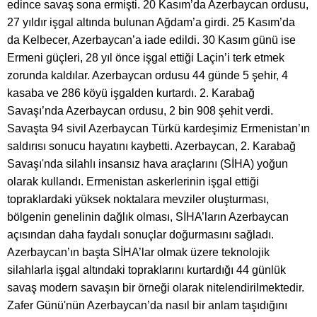
edince savaş sona ermişti. 20 Kasım’da Azerbaycan ordusu,
27 yıldır işgal altında bulunan Ağdam’a girdi. 25 Kasım’da
da Kelbecer, Azerbaycan’a iade edildi. 30 Kasım günü ise
Ermeni güçleri, 28 yıl önce işgal ettiği Laçin’i terk etmek
zorunda kaldılar. Azerbaycan ordusu 44 günde 5 şehir, 4
kasaba ve 286 köyü işgalden kurtardı. 2. Karabağ
Savaşı’nda Azerbaycan ordusu, 2 bin 908 şehit verdi.
Savaşta 94 sivil Azerbaycan Türkü kardeşimiz Ermenistan’ın
saldırısı sonucu hayatını kaybetti. Azerbaycan, 2. Karabağ
Savaşı'nda silahlı insansız hava araçlarını (SİHA) yoğun
olarak kullandı. Ermenistan askerlerinin işgal ettiği
topraklardaki yüksek noktalara mevziler oluşturması,
bölgenin genelinin dağlık olması, SİHA’ların Azerbaycan
açısından daha faydalı sonuçlar doğurmasını sağladı.
Azerbaycan’ın başta SİHA’lar olmak üzere teknolojik
silahlarla işgal altındaki topraklarını kurtardığı 44 günlük
savaş modern savaşın bir örneği olarak nitelendirilmektedir.
Zafer Günü'nün Azerbaycan’da nasıl bir anlam taşıdığını