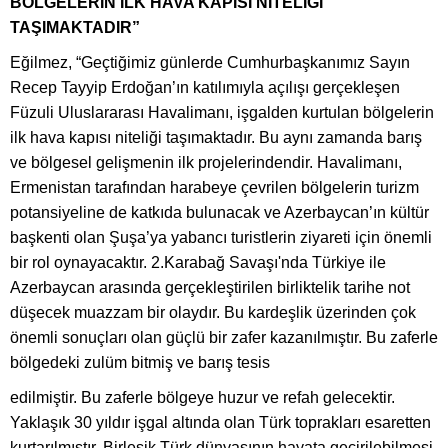
BÖLGELERİN İLK HAVA KAPISI NİTELİĞİ
TAŞIMAKTADIR”
Eğilmez, “Geçtiğimiz günlerde Cumhurbaşkanımız Sayın
Recep Tayyip Erdoğan’ın katılımıyla açılışı gerçekleşen
Füzuli Uluslararası Havalimanı, işgalden kurtulan bölgelerin
ilk hava kapısı niteliği taşımaktadır. Bu aynı zamanda barış
ve bölgesel gelişmenin ilk projelerindendir. Havalimanı,
Ermenistan tarafından harabeye çevrilen bölgelerin turizm
potansiyeline de katkıda bulunacak ve Azerbaycan’ın kültür
başkenti olan Şuşa’ya yabancı turistlerin ziyareti için önemli
bir rol oynayacaktır. 2.Karabağ Savaşı'nda Türkiye ile
Azerbaycan arasında gerçekleştirilen birliktelik tarihe not
düşecek muazzam bir olaydır. Bu kardeşlik üzerinden çok
önemli sonuçları olan güçlü bir zafer kazanılmıştır. Bu zaferle
bölgedeki zulüm bitmiş ve barış tesis
edilmiştir. Bu zaferle bölgeye huzur ve refah gelecektir.
Yaklaşık 30 yıldır işgal altında olan Türk toprakları esaretten
kurtarılmıştır. Birleşik Türk dünyasının hayata geçirilebilmesi