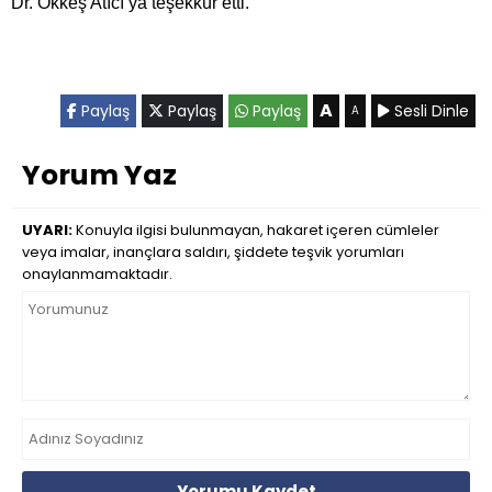
Dr. Ökkeş Atıcı’ya teşekkür etti.
A
Paylaş
Paylaş
Paylaş
Sesli Dinle
A
Yorum Yaz
UYARI:
Konuyla ilgisi bulunmayan, hakaret içeren cümleler
veya imalar, inançlara saldırı, şiddete teşvik yorumları
onaylanmamaktadır.
Yorumu Kaydet