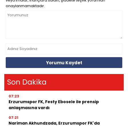
veya imalar, inançlara saldırı, şiddete teşvik yorumları
onaylanmamaktadır.
Yorumu Kaydet
Son Dakika
07:23
Erzurumspor FK, Festy Ebosele ile prensip
anlaşmasına vardı
07:21
Nariman Akhundzada, Erzurumspor FK'da