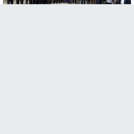
Aziziye Belediyesi’nin sivil toplum kuruluşlarıyla
buluşmaları devam ediyor. Başkan Muhammed
Cevdet Orhan, Aziziye’de düzenlenen yatırım
gezileri kapsamında bu hafta da Erzurum
Kalkınma Vakfı (ERVAK) yöneticilerini konuk etti.
Erdal Güzel başkanlığındaki ERVAK heyetinin Ilıca’daki
termal seralardan başladığı yatırım gezisi, Termal Aquapark,
Ilıca Yeni Çarşı, Yeşilay Parkı, Yarı Olimpik Yüzme Havuzu,
Sağlıklı Yaşam-Bisiklet Yolu ve Trafik Eğitim Parkı ile devam
etti.