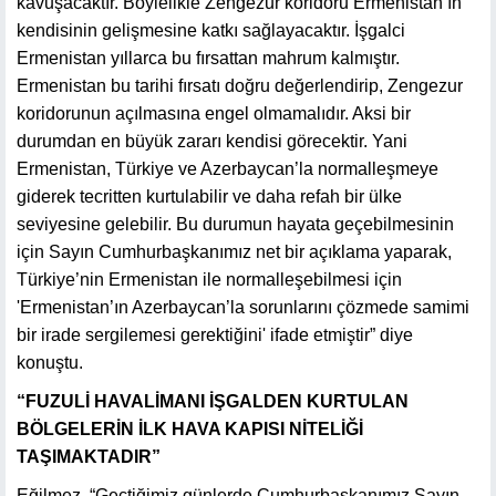
kavuşacaktır. Böylelikle Zengezur koridoru Ermenistan’ın
kendisinin gelişmesine katkı sağlayacaktır. İşgalci
Ermenistan yıllarca bu fırsattan mahrum kalmıştır.
Ermenistan bu tarihi fırsatı doğru değerlendirip, Zengezur
koridorunun açılmasına engel olmamalıdır. Aksi bir
durumdan en büyük zararı kendisi görecektir. Yani
Ermenistan, Türkiye ve Azerbaycan’la normalleşmeye
giderek tecritten kurtulabilir ve daha refah bir ülke
seviyesine gelebilir. Bu durumun hayata geçebilmesinin
için Sayın Cumhurbaşkanımız net bir açıklama yaparak,
Türkiye’nin Ermenistan ile normalleşebilmesi için
'Ermenistan’ın Azerbaycan’la sorunlarını çözmede samimi
bir irade sergilemesi gerektiğini' ifade etmiştir” diye
konuştu.
“FUZULİ HAVALİMANI İŞGALDEN KURTULAN
BÖLGELERİN İLK HAVA KAPISI NİTELİĞİ
TAŞIMAKTADIR”
Eğilmez, “Geçtiğimiz günlerde Cumhurbaşkanımız Sayın