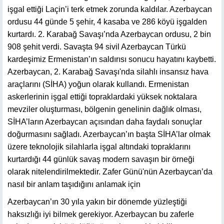
işgal ettiği Laçin’i terk etmek zorunda kaldılar. Azerbaycan
ordusu 44 günde 5 şehir, 4 kasaba ve 286 köyü işgalden
kurtardı. 2. Karabağ Savaşı’nda Azerbaycan ordusu, 2 bin
908 şehit verdi. Savaşta 94 sivil Azerbaycan Türkü
kardeşimiz Ermenistan’ın saldırısı sonucu hayatını kaybetti.
Azerbaycan, 2. Karabağ Savaşı'nda silahlı insansız hava
araçlarını (SİHA) yoğun olarak kullandı. Ermenistan
askerlerinin işgal ettiği topraklardaki yüksek noktalara
mevziler oluşturması, bölgenin genelinin dağlık olması,
SİHA’ların Azerbaycan açısından daha faydalı sonuçlar
doğurmasını sağladı. Azerbaycan’ın başta SİHA’lar olmak
üzere teknolojik silahlarla işgal altındaki topraklarını
kurtardığı 44 günlük savaş modern savaşın bir örneği
olarak nitelendirilmektedir. Zafer Günü'nün Azerbaycan’da
nasıl bir anlam taşıdığını anlamak için
Azerbaycan’ın 30 yıla yakın bir dönemde yüzleştiği
haksızlığı iyi bilmek gerekiyor. Azerbaycan bu zaferle