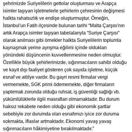
şehrimizde Suriyelilerin gettolar oluşturması ve Arapça
isimler taşıyan işletmelerle şehirlerin çehresinin değişmesi
halkta rahatsızlık ve endişe oluşturmuştur. Örneğin,
İstanbul'un Fatih ilçesinde bulunan tarihi “Malta Çarşısı'nın
artık Arapça isimler taşıyan tabelalarıyla “Suriye Çarşısı”
olarak anılması gibi örnekler halkta Suriyelilerin toplumla
kaynaşmak yerine ayrışma eğilimi içinde oldukları
yönündeki düşüncenin kuvvetlenmesine neden olmuştur.
Özellikle büyük şehirlerimizde, sığınmacıların sahibi olduğu
ve kayıt dışı faaliyet gösteren çok sayıda işletme, küçük
esnaf ve atölye vardır. Bu gayri resmi firmalar vergi
vermemekte, SGK primi ödememekte, diğer firmaların
yaptırmak zorunda olduğu ruhsat, iş güvenliği sağlığı vb.
yükümlülüklerle ilgili masrafları olmamaktadır. Bu durum
haksız rekabete neden olduğu gibi ekonomik şartlar
sebebiyle zor durumda olan esnafımızı iyice zor duruma
sokmakta, iflaslar artmaktadır. Ekonomi yavaş yavaş
sığınmacıların hâkimiyetine bırakılmaktadır.”