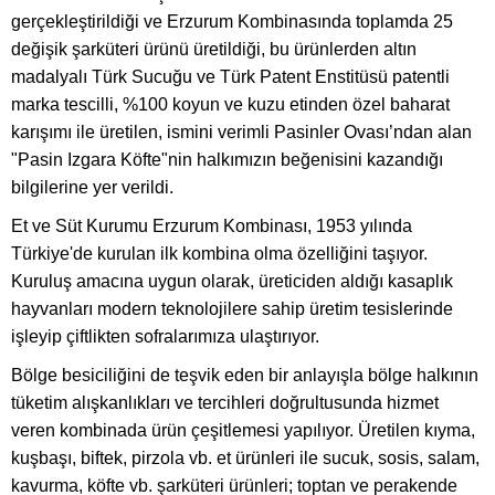
gerçekleştirildiği ve Erzurum Kombinasında toplamda 25
değişik şarküteri ürünü üretildiği, bu ürünlerden altın
madalyalı Türk Sucuğu ve Türk Patent Enstitüsü patentli
marka tescilli, %100 koyun ve kuzu etinden özel baharat
karışımı ile üretilen, ismini verimli Pasinler Ovası’ndan alan
"Pasin Izgara Köfte"nin halkımızın beğenisini kazandığı
bilgilerine yer verildi.
Et ve Süt Kurumu Erzurum Kombinası, 1953 yılında
Türkiye'de kurulan ilk kombina olma özelliğini taşıyor.
Kuruluş amacına uygun olarak, üreticiden aldığı kasaplık
hayvanları modern teknolojilere sahip üretim tesislerinde
işleyip çiftlikten sofralarımıza ulaştırıyor.
Bölge besiciliğini de teşvik eden bir anlayışla bölge halkının
tüketim alışkanlıkları ve tercihleri doğrultusunda hizmet
veren kombinada ürün çeşitlemesi yapılıyor. Üretilen kıyma,
kuşbaşı, biftek, pirzola vb. et ürünleri ile sucuk, sosis, salam,
kavurma, köfte vb. şarküteri ürünleri; toptan ve perakende