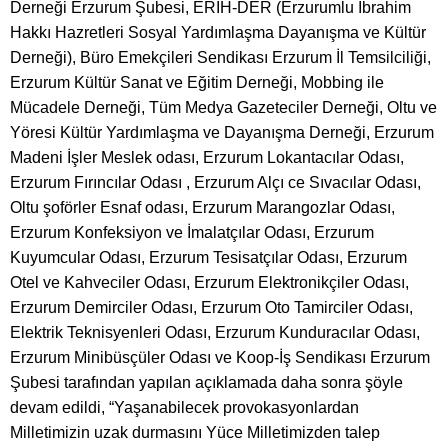
Derneği Erzurum Şubesi, ERİH-DER (Erzurumlu İbrahim
Hakkı Hazretleri Sosyal Yardımlaşma Dayanışma ve Kültür
Derneği), Büro Emekçileri Sendikası Erzurum İl Temsilciliği,
Erzurum Kültür Sanat ve Eğitim Derneği, Mobbing ile
Mücadele Derneği, Tüm Medya Gazeteciler Derneği, Oltu ve
Yöresi Kültür Yardımlaşma ve Dayanışma Derneği, Erzurum
Madeni İşler Meslek odası, Erzurum Lokantacılar Odası,
Erzurum Fırıncılar Odası , Erzurum Alçı ce Sıvacılar Odası,
Oltu şoförler Esnaf odası, Erzurum Marangozlar Odası,
Erzurum Konfeksiyon ve İmalatçılar Odası, Erzurum
Kuyumcular Odası, Erzurum Tesisatçılar Odası, Erzurum
Otel ve Kahveciler Odası, Erzurum Elektronikçiler Odası,
Erzurum Demirciler Odası, Erzurum Oto Tamirciler Odası,
Elektrik Teknisyenleri Odası, Erzurum Kunduracılar Odası,
Erzurum Minibüsçüler Odası ve Koop-İş Sendikası Erzurum
Şubesi tarafından yapılan açıklamada daha sonra şöyle
devam edildi, “Yaşanabilecek provokasyonlardan
Milletimizin uzak durmasını Yüce Milletimizden talep