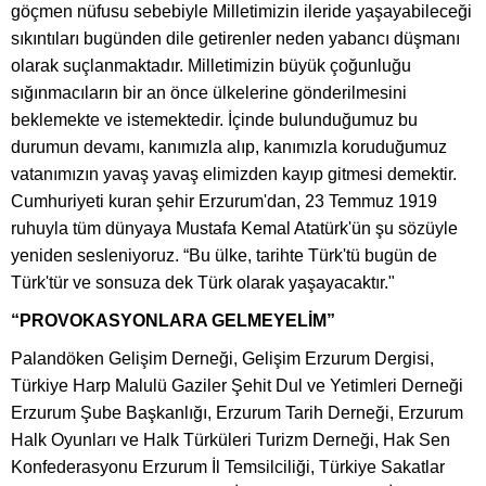
göçmen nüfusu sebebiyle Milletimizin ileride yaşayabileceği
sıkıntıları bugünden dile getirenler neden yabancı düşmanı
olarak suçlanmaktadır. Milletimizin büyük çoğunluğu
sığınmacıların bir an önce ülkelerine gönderilmesini
beklemekte ve istemektedir. İçinde bulunduğumuz bu
durumun devamı, kanımızla alıp, kanımızla koruduğumuz
vatanımızın yavaş yavaş elimizden kayıp gitmesi demektir.
Cumhuriyeti kuran şehir Erzurum'dan, 23 Temmuz 1919
ruhuyla tüm dünyaya Mustafa Kemal Atatürk'ün şu sözüyle
yeniden sesleniyoruz. “Bu ülke, tarihte Türk'tü bugün de
Türk'tür ve sonsuza dek Türk olarak yaşayacaktır."
“PROVOKASYONLARA GELMEYELİM”
Palandöken Gelişim Derneği, Gelişim Erzurum Dergisi,
Türkiye Harp Malulü Gaziler Şehit Dul ve Yetimleri Derneği
Erzurum Şube Başkanlığı, Erzurum Tarih Derneği, Erzurum
Halk Oyunları ve Halk Türküleri Turizm Derneği, Hak Sen
Konfederasyonu Erzurum İl Temsilciliği, Türkiye Sakatlar