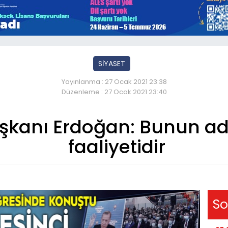
SİYASET
Yayınlanma : 27 Ocak 2021 23:38
Düzenleme : 27 Ocak 2021 23:40
anı Erdoğan: Bunun adı 
faaliyetidir
So