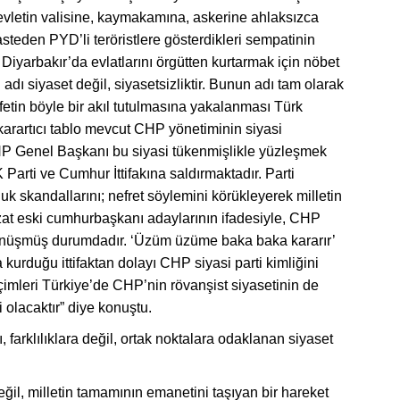
evletin valisine, kaymakamına, askerine ahlaksızca
 kasteden PYD’li teröristlere gösterdikleri sempatinin
Diyarbakır’da evlatlarını örgütten kurtarmak için nöbet
adı siyaset değil, siyasetsizliktir. Bunun adı tam olarak
efetin böyle bir akıl tutulmasına yakalanması Türk
 karartıcı tablo mevcut CHP yönetiminin siyasi
CHP Genel Başkanı bu siyasi tükenmişlikle yüzleşmek
 Parti ve Cumhur İttifakına saldırmaktadır. Parti
zluk skandallarını; nefret söylemini körükleyerek milletin
zat eski cumhurbaşkanı adaylarının ifadesiyle, CHP
dönüşmüş durumdadır. ‘Üzüm üzüme baka baka kararır’
 kurduğu ittifaktan dolayı CHP siyasi parti kimliğini
imleri Türkiye’de CHP’nin rövanşist siyasetinin de
 olacaktır” diye konuştu.
ı, farklılıklara değil, ortak noktalara odaklanan siyaset
ğil, milletin tamamının emanetini taşıyan bir hareket