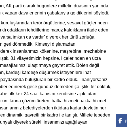
n, AK parti olarak bugünlere milletin duasının yanında,
k yapan dava erlerinin çabalarıyla geldiklerini söyledi.
 kuruluşlarından terör örgütlerine, vesayet güçlerinden
rklı odakların tehditlerine maruz kaldıklarını ifade eden
varsa imkan da vardır’ diyerek her türlü zorluğa,
n geri dönmedik. Kimseyi dışlamadan,
 ederek insanlarımızı kökenine, meşrebine, mezhebine
tık. 81 vilayetimizin hepsine, ilçelerinden en ücra
mesajlarımızı ulaştırmaya gayret ettik. Bölen değil
ıran, kardeşi kardeşe düşürmek isteyenlere inat
 paydasında buluşturan bir kadro olduk. ‘İnanıyorsanız
hber edinerek gece gündüz demeden çalıştık, ter döktük,
raber ilk kez 24 saat kapısını kendisine açık tutan,
sıkıntılarına çözüm üreten, halka hizmeti hakka hizmet
İnsanlarımız belediyelerden iktidara kadar devletin her
n dinamik, gayretli bir kadro ile tanıştı. Millete tepeden
F
akunyalı diyerek sürekli insanımızı aşağılayan