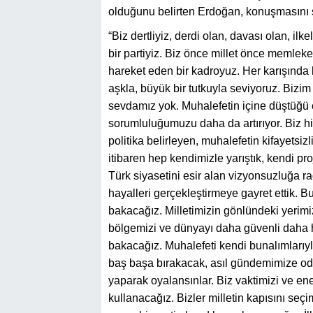
olduğunu belirten Erdoğan, konuşmasını 
“Biz dertliyiz, derdi olan, davası olan, ilke
bir partiyiz. Biz önce millet önce memleke
hareket eden bir kadroyuz. Her karışında b
aşkla, büyük bir tutkuyla seviyoruz. Bizi
sevdamız yok. Muhalefetin içine düştüğü ç
sorumluluğumuzu daha da artırıyor. Biz h
politika belirleyen, muhalefetin kifayets
itibaren hep kendimizle yarıştık, kendi pro
Türk siyasetini esir alan vizyonsuzluğa 
hayalleri gerçekleştirmeye gayret ettik. B
bakacağız. Milletimizin gönlündeki yerimi
bölgemizi ve dünyayı daha güvenli daha hu
bakacağız. Muhalefeti kendi bunalımlarıyla
baş başa bırakacak, asıl gündemimize oda
yaparak oyalansınlar. Biz vaktimizi ve ene
kullanacağız. Bizler milletin kapısını se