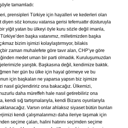
şöyle tamamladı:
leri, prensipleri Türkiye için hayalleri ve kederleri olan
t diyen söz konusu vatansa gerisi teferruattır düsturuyla
ir yiğit yatan bu ülkeyi öyle kuru sözle değil imanla,
m Türkiye’den başka vatanımız, milletimizden başka
ıkmaz bizim işimizi kolaylaştırmıyor, bilakis
içbir zaman muhalefete göre tavır alan, CHP’ye göre
izliğinden medet uman bir parti olmadık. Kuruluşumuzdan
jelerimizle yarıştık. Başkasına değil, kendimize baktık.
rağmen her gün bu ülke için hayal görmeye ve bu
unun için başkaları ne yaparsa yapsın biz işimize
zi nasıl güçlendiririz ona bakacağız. Ülkemizi,
zurlu daha müreffeh hale nasıl getirebiliriz ona
, kendi sığ tartışmalarıyla, kendi Bizans oyunlarıyla
klanacağız. Varsın onlar ahlaksız siyaset bütün bunları
rjimizi kendi çalışmalarımızı daha ileriye taşımak için
çimden seçime çalan, halini hatırını seçimden seçime