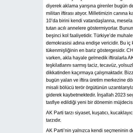
diyerek aklama yarışına girenler bugün d
militan iftirası atıyor. Milletimizin canına
10’da birini kendi vatandaşlarına, mesela 
tutan acılı annelere göstermiyorlar. Bunun 
beşinci kol faaliyetidir. Türkiye’de muhal
demokrasisi adına endişe vericidir. Bu iç
tükenmişliğinin en bariz göstergesidir. 
varken, akla hayale gelmedik iftiralarla AK
teşkilatlarını sarmış taciz, tecavüz, yolsu
dikkatinden kaçırmaya çalışmaktadır. Biz
bugün yalan ve iftira üretim merkezine 
misali bölücü terör örgütünün uzantılarıyla
giderek kaybetmektedir. İnşallah 2023 seç
tasfiye edildiği yeni bir dönemin müjdecisi
AK Parti tarzı siyaset, kuşatıcı, kucaklayıc
tarzıdır.
AK Parti’nin yalnızca kendi seçmeninin de