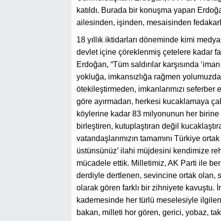
katıldı. Burada bir konuşma yapan Erdoğa
ailesinden, işinden, mesaisinden fedakarlı
18 yıllık iktidarları döneminde kimi medya
devlet içine çöreklenmiş çetelere kadar fa
Erdoğan, “Tüm saldırılar karşısında ‘iman 
yokluğa, imkansızlığa rağmen yolumuzda
ötekileştirmeden, imkanlarımızı seferber
göre ayırmadan, herkesi kucaklamaya çalış
köylerine kadar 83 milyonunun her birine 
birleştiren, kutuplaştıran değil kucaklaşt
vatandaşlarımızın tamamını Türkiye ortak
üstünsünüz’ ilahi müjdesini kendimize re
mücadele ettik. Milletimiz, AK Parti ile be
derdiyle dertlenen, sevincine ortak olan, 
olarak gören farklı bir zihniyete kavuştu. 
kademesinde her türlü meselesiyle ilgilene
bakan, milleti hor gören, gerici, yobaz, t