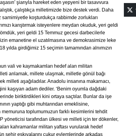
yaşasın’ şiarıyla hareket eden yepyeni bir tasavvura
ıştık, çalıştıkça milletimizde bize destek verdi. Daha
 Biz samimiyetle koşturdukça rabbimde zorlukları
rımızı karıştırmak isteyenlere meydan okuduk, yeri geldi
 gömdük, yeri geldi 15 Temmuz gecesi darbecilerle
izin emanetine el uzatılmasına ve demokrasimize leke
8 yılda girdiğimiz 15 seçimin tamamından alnımızın
n vali ve kaymakamları hedef alan militan
leti anlamak, millete ulaşmak, milletle gönül bağı
 milleti aşağıladılar. Anadolu insanına makarnacı,
ğini kaşıyan adam dediler. ‘Benim oyumla dağdaki
rinde biriktirdikleri kini ortaya saçtılar. Bunlar da işe
nın yaptığı gibi muhtarından emeklisine,
memuruna toplumumuzun farklı kesimlerini tehdit
öneticisi tarafından ülkesi ve milleti için ter dökenler,
 alan kahramanlar militan yaftası vurularak hedef
ün şehir eşkıyalarını çukur eylemlerinde arkadaş