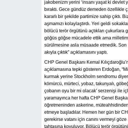
jakobenizm yerini ‘insanı yaşat ki devlet 
bıraktı. Gece gündüz demeden özellikle çal
kararlı bir şekilde partimize sahip çıktı.
aşmamızı kolaylaştırdı. Yeri geldi sokakla
bölücü terör örgütünü açtıkları çukurlara
göğüs göğse mücadele ettik ama milletim
sürülmesine asla müsaade etmedik. Son 1
akıyla çıktık” açıklamasını yaptı.
CHP Genel Başkanı Kemal Kılıçdaroğlu’nu
açıklamasına tepki gösteren Erdoğan, “Mil
kurmak yerine Stockholm sendromu diyerek
kömürcü, mürteci, yobaz, takunyalı, göbe
çobanın oyu bir mi olacak’ serzenişi ile içle
yaramayınca her hafta CHP Genel Başkanı
öğretmeninden askerine, müteahhidinden 
etmeye başladılar. Hemen her gün bir CHP y
gerekirse vatanı için canını vermeyi göze
tahtasına koyuluyor. Bölücü terör örgütün