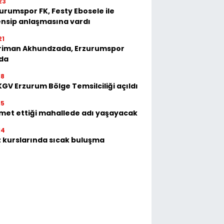
23
urumspor FK, Festy Ebosele ile
nsip anlaşmasına vardı
21
riman Akhundzada, Erzurumspor
'da
18
GV Erzurum Bölge Temsilciliği açıldı
15
met ettiği mahallede adı yaşayacak
14
 kurslarında sıcak buluşma