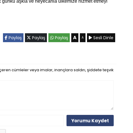
İlk günkü aşkla ve heyecanla ülkemize hizmet etmeyi
A
Paylaş
Paylaş
Paylaş
Sesli Dinle
A
eren cümleler veya imalar, inançlara saldırı, şiddete teşvik
Yorumu Kaydet