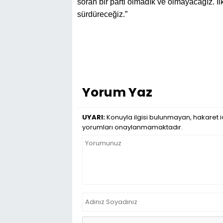
soran bir parti olmadık ve olmayacağız. 
sürdüreceğiz.”
Yorum Yaz
UYARI:
Konuyla ilgisi bulunmayan, hakaret iç
yorumları onaylanmamaktadır.