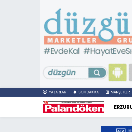
YAZARLAR
SON DAKİKA
MANŞETLER
ERZUR