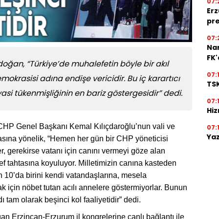
07:
Erz
pre
07:
Na
FK
an, “Türkiye’de muhalefetin böyle bir akıl
07:
krasisi adına endişe vericidir. Bu iç karartıcı
TSK
si tükenmişliğinin en bariz göstergesidir” dedi.
07:
Hiz
HP Genel Başkanı Kemal Kılıçdaroğlu’nun vali ve
07:
Yaz
sına yönelik, “Hemen her gün bir CHP yöneticisi
ler, gerekirse vatanı için canını vermeyi göze alan
ef tahtasına koyuluyor. Milletimizin canına kasteden
in 10’da birini kendi vatandaşlarına, mesela
ak için nöbet tutan acılı annelere göstermiyorlar. Bunun
dı tam olarak beşinci kol faaliyetidir” dedi.
 Erzincan-Erzurum il kongrelerine canlı bağlantı ile