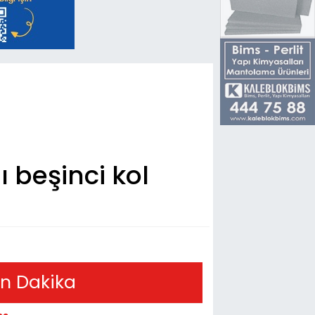
beşinci kol
n Dakika