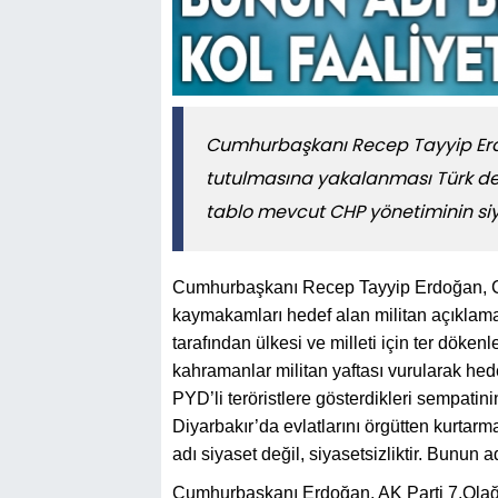
Cumhurbaşkanı Recep Tayyip Erdoğ
tutulmasına yakalanması Türk demo
tablo mevcut CHP yönetiminin siya
Cumhurbaşkanı Recep Tayyip Erdoğan, C
kaymakamları hedef alan militan açıklama
tarafından ülkesi ve milleti için ter döken
kahramanlar militan yaftası vurularak hed
PYD’li teröristlere gösterdikleri sempatin
Diyarbakır’da evlatlarını örgütten kurtarm
adı siyaset değil, siyasetsizliktir. Bunun a
Cumhurbaşkanı Erdoğan, AK Parti 7.Olağan