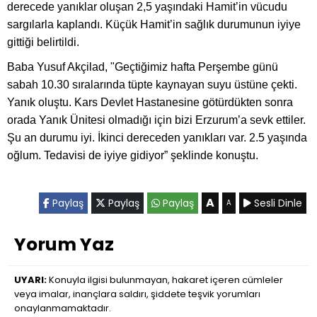
derecede yanıklar oluşan 2,5 yaşındaki Hamit’in vücudu
sargılarla kaplandı. Küçük Hamit’in sağlık durumunun iyiye
gittiği belirtildi.
Baba Yusuf Akçilad, "Geçtiğimiz hafta Perşembe günü
sabah 10.30 sıralarında tüpte kaynayan suyu üstüne çekti.
Yanık oluştu. Kars Devlet Hastanesine götürdükten sonra
orada Yanık Ünitesi olmadığı için bizi Erzurum’a sevk ettiler.
Şu an durumu iyi. İkinci dereceden yanıkları var. 2.5 yaşında
oğlum. Tedavisi de iyiye gidiyor” şeklinde konuştu.
A
Paylaş
Paylaş
Paylaş
Sesli Dinle
A
Yorum Yaz
UYARI:
Konuyla ilgisi bulunmayan, hakaret içeren cümleler
veya imalar, inançlara saldırı, şiddete teşvik yorumları
onaylanmamaktadır.