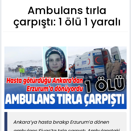
Ambulans tırla
çarpıştı: 1 ölü 1 yaralı
Ankara’ya hasta bırakıp Erzurum’a dönen
ambulans Sivas’ta tırla çarpıştı. Ambulanstaki