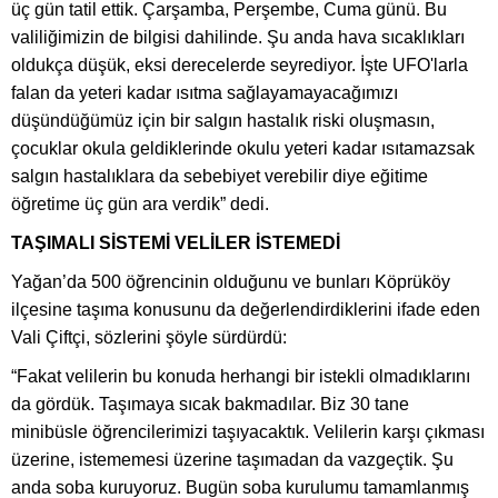
üç gün tatil ettik. Çarşamba, Perşembe, Cuma günü. Bu
valiliğimizin de bilgisi dahilinde. Şu anda hava sıcaklıkları
oldukça düşük, eksi derecelerde seyrediyor. İşte UFO'larla
falan da yeteri kadar ısıtma sağlayamayacağımızı
düşündüğümüz için bir salgın hastalık riski oluşmasın,
çocuklar okula geldiklerinde okulu yeteri kadar ısıtamazsak
salgın hastalıklara da sebebiyet verebilir diye eğitime
öğretime üç gün ara verdik” dedi.
TAŞIMALI SİSTEMİ VELİLER İSTEMEDİ
Yağan’da 500 öğrencinin olduğunu ve bunları Köprüköy
ilçesine taşıma konusunu da değerlendirdiklerini ifade eden
Vali Çiftçi, sözlerini şöyle sürdürdü:
“Fakat velilerin bu konuda herhangi bir istekli olmadıklarını
da gördük. Taşımaya sıcak bakmadılar. Biz 30 tane
minibüsle öğrencilerimizi taşıyacaktık. Velilerin karşı çıkması
üzerine, istememesi üzerine taşımadan da vazgeçtik. Şu
anda soba kuruyoruz. Bugün soba kurulumu tamamlanmış