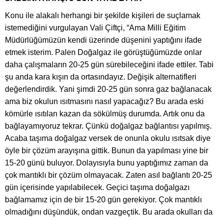
Konu ile alakalı herhangi bir şekilde kişileri de suçlamak
istemediğini vurgulayan Vali Çiftçi, “Ama Milli Eğitim
Müdürlüğümüzün kendi üzerinde düşenini yaptığını ifade
etmek isterim. Palen Doğalgaz ile görüştüğümüzde onlar
daha çalışmaların 20-25 gün sürebileceğini ifade ettiler. Tabi
şu anda kara kışın da ortasındayız. Değişik alternatifleri
değerlendirdik. Yani şimdi 20-25 gün sonra gaz bağlanacak
ama biz okulun ısıtmasını nasıl yapacağız? Bu arada eski
kömürle ısıtılan kazan da sökülmüş durumda. Artık onu da
bağlayamıyoruz tekrar. Çünkü doğalgaz bağlantısı yapılmış.
Acaba taşıma doğalgaz versek de onunla okulu ısıtsak diye
öyle bir çözüm arayışına gittik. Bunun da yapılması yine bir
15-20 günü buluyor. Dolayısıyla bunu yaptığımız zaman da
çok mantıklı bir çözüm olmayacak. Zaten asıl bağlantı 20-25
gün içerisinde yapılabilecek. Geçici taşıma doğalgazı
bağlamamız için de bir 15-20 gün gerekiyor. Çok mantıklı
olmadığını düşündük, ondan vazgeçtik. Bu arada okulları da