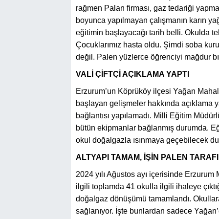
rağmen Palan firması, gaz tedariği yapmay
boyunca yapılmayan çalışmanın karın yağm
eğitimin başlayacağı tarih belli. Okulda t
Çocuklarımız hasta oldu. Şimdi soba kur
değil. Palen yüzlerce öğrenciyi mağdur bır
VALİ ÇİFTÇİ AÇIKLAMA YAPTI
Erzurum’un Köprüköy ilçesi Yağan Maha
başlayan gelişmeler hakkında açıklama y
bağlantısı yapılamadı. Milli Eğitim Müd
bütün ekipmanlar bağlanmış durumda. Eğ
okul doğalgazla ısınmaya geçebilecek du
ALTYAPI TAMAM, İŞİN PALEN TARAF
2024 yılı Ağustos ayı içerisinde Erzurum
ilgili toplamda 41 okulla ilgili ihaleye çık
doğalgaz dönüşümü tamamlandı. Okullara 
sağlanıyor. İşte bunlardan sadece Yağan’