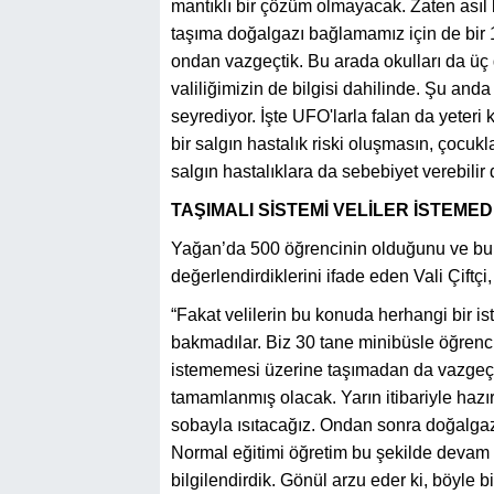
mantıklı bir çözüm olmayacak. Zaten asıl 
taşıma doğalgazı bağlamamız için de bir 
ondan vazgeçtik. Bu arada okulları da üç
valiliğimizin de bilgisi dahilinde. Şu and
seyrediyor. İşte UFO'larla falan da yete
bir salgın hastalık riski oluşmasın, çocuk
salgın hastalıklara da sebebiyet verebilir
TAŞIMALI SİSTEMİ VELİLER İSTEMED
Yağan’da 500 öğrencinin olduğunu ve bun
değerlendirdiklerini ifade eden Vali Çiftçi
“Fakat velilerin bu konuda herhangi bir is
bakmadılar. Biz 30 tane minibüsle öğrencil
istememesi üzerine taşımadan da vazgeç
tamamlanmış olacak. Yarın itibariyle hazır
sobayla ısıtacağız. Ondan sonra doğalgaz
Normal eğitimi öğretim bu şekilde devam ed
bilgilendirdik. Gönül arzu eder ki, böyle b