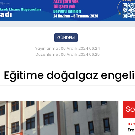
GÜNDEM
Yayınlanma : 06 Aralık 2024 06:24
Düzenleme : 06 Aralık 2024 06:25
Eğitime doğalgaz engeli
So
07:
Erz