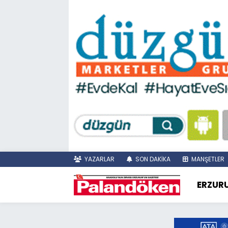
YAZARLAR
SON DAKİKA
MANŞETLER
ERZUR