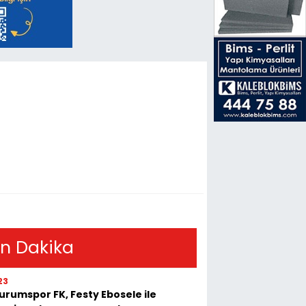
n Dakika
23
urumspor FK, Festy Ebosele ile