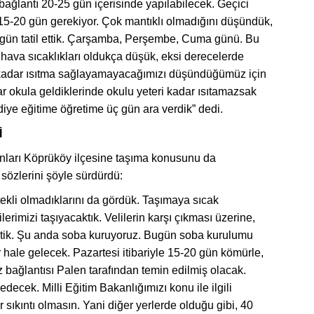
bağlantı 20-25 gün içerisinde yapılabilecek. Geçici
15-20 gün gerekiyor. Çok mantıklı olmadığını düşündük,
 gün tatil ettik. Çarşamba, Perşembe, Cuma günü. Bu
a hava sıcaklıkları oldukça düşük, eksi derecelerde
ri kadar ısıtma sağlayamayacağımızı düşündüğümüz için
lar okula geldiklerinde okulu yeteri kadar ısıtamazsak
 diye eğitime öğretime üç gün ara verdik” dedi.
İ
ları Köprüköy ilçesine taşıma konusunu da
, sözlerini şöyle sürdürdü:
tekli olmadıklarını da gördük. Taşımaya sıcak
erimizi taşıyacaktık. Velilerin karşı çıkması üzerine,
tik. Şu anda soba kuruyoruz. Bugün soba kurulumu
 hale gelecek. Pazartesi itibariyle 15-20 gün kömürle,
 bağlantısı Palen tarafından temin edilmiş olacak.
ecek. Milli Eğitim Bakanlığımızı konu ile ilgili
ir sıkıntı olmasın. Yani diğer yerlerde olduğu gibi, 40