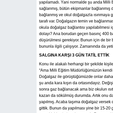
yapılamadı. Yani normalde şu anda Mill
sağlanmış, bütün ekipmanlar bağlanmış 
bağlanmış ve okul doğalgazla ısınmaya ge
tarafı var. Doğalgazın temin ve bağlanm
okula doğalgaz bağlantısı yapılabilmesi i
dolayı? Ana borudan geçen basınç 400 ba
düşürülmesi gerekiyor. Bunun için de bir
bununla ilgili çalışıyor. Zamanında da yeti
SALGINA KARŞI 3 GÜN TATİL ETTİK
Konu ile alakalı herhangi bir şekilde kişil
“Ama Milli Eğitim Müdürlüğümüzün kendi ü
Doğalgaz ile görüştüğümüzde onlar daha ça
şu anda kara kışın da ortasındayız. Değişi
sonra gaz bağlanacak ama biz okulun ısıt
kazan da sökülmüş durumda. Artık onu da
yapılmış. Acaba taşıma doğalgaz versek d
gittik. Bunun da yapılması yine bir 15-20