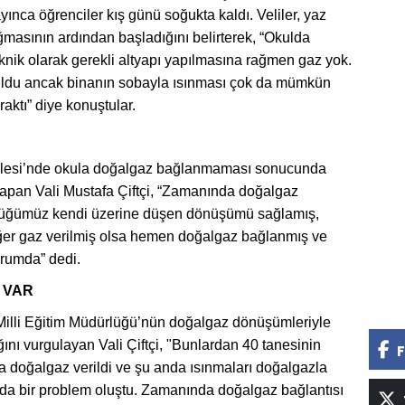
ınca öğrenciler kış günü soğukta kaldı. Veliler, yaz
asının ardından başladığını belirterek, “Okulda
eknik olarak gerekli altyapı yapılmasına rağmen gaz yok.
uldu ancak binanın sobayla ısınması çok da mümkün
aktı” diye konuştular.
llesi’nde okula doğalgaz bağlanmaması sonucunda
apan Vali Mustafa Çiftçi, “Zamanında doğalgaz
ürlüğümüz kendi üzerine düşen dönüşümü sağlamış,
er gaz verilmiş olsa hemen doğalgaz bağlanmış ve
rumda” dedi.
I VAR
 Milli Eğitim Müdürlüğü’nün doğalgaz dönüşümleriyle
tığını vurgulayan Vali Çiftçi, "Bunlardan 40 tanesinin
F
doğalgaz verildi ve şu anda ısınmaları doğalgazla
da bir problem oluştu. Zamanında doğalgaz bağlantısı