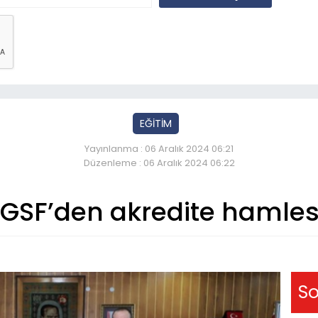
EĞİTİM
Yayınlanma : 06 Aralık 2024 06:21
Düzenleme : 06 Aralık 2024 06:22
GSF’den akredite hamles
So