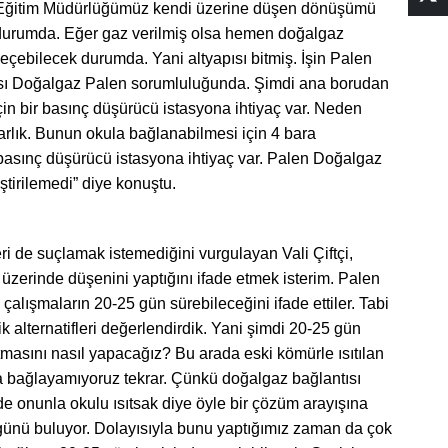
i Eğitim Müdürlüğümüz kendi üzerine düşen dönüşümü
durumda. Eğer gaz verilmiş olsa hemen doğalgaz
çebilecek durumda. Yani altyapısı bitmiş. İşin Palen
ası Doğalgaz Palen sorumluluğunda. Şimdi ana borudan
çin bir basınç düşürücü istasyona ihtiyaç var. Neden
rlık. Bunun okula bağlanabilmesi için 4 bara
 basınç düşürücü istasyona ihtiyaç var. Palen Doğalgaz
ştirilemedi” diye konuştu.
eri de suçlamak istemediğini vurgulayan Vali Çiftçi,
zerinde düşenini yaptığını ifade etmek isterim. Palen
lışmaların 20-25 gün sürebileceğini ifade ettiler. Tabi
k alternatifleri değerlendirdik. Yani şimdi 20-25 gün
masını nasıl yapacağız? Bu arada eski kömürle ısıtılan
 bağlayamıyoruz tekrar. Çünkü doğalgaz bağlantısı
e onunla okulu ısıtsak diye öyle bir çözüm arayışına
 günü buluyor. Dolayısıyla bunu yaptığımız zaman da çok