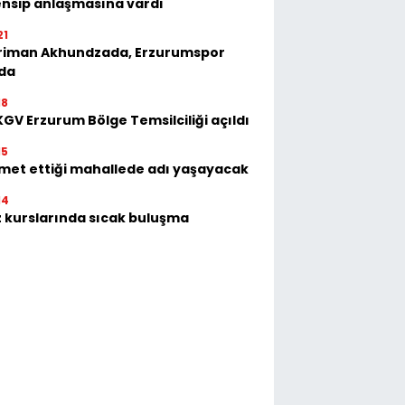
nsip anlaşmasına vardı
21
riman Akhundzada, Erzurumspor
'da
18
GV Erzurum Bölge Temsilciliği açıldı
15
met ettiği mahallede adı yaşayacak
14
 kurslarında sıcak buluşma