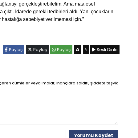
ağlantıyı gerçekleştirebilelim. Ama maalesef
çıktı. İdarede gerekli tedbirleri aldı. Yani çocukların
 hastalığa sebebiyet verilmemesi için.”
A
Paylaş
Paylaş
Paylaş
Sesli Dinle
A
eren cümleler veya imalar, inançlara saldırı, şiddete teşvik
Yorumu Kaydet