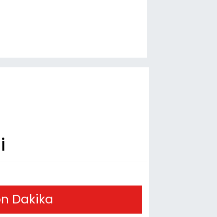
i
n Dakika