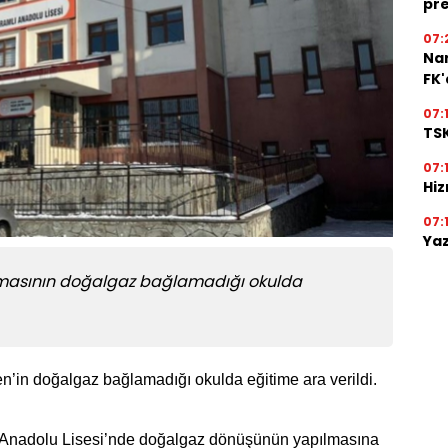
pre
07:
Na
FK
07:
TSK
07:
Hiz
07:
Yaz
m firmasının doğalgaz bağlamadığı okulda
n’in doğalgaz bağlamadığı okulda eğitime ara verildi.
Anadolu Lisesi’nde doğalgaz dönüşünün yapılmasına