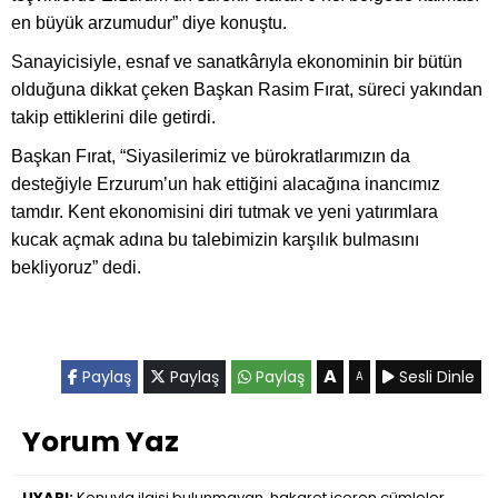
en büyük arzumudur” diye konuştu.
Sanayicisiyle, esnaf ve sanatkârıyla ekonominin bir bütün
olduğuna dikkat çeken Başkan Rasim Fırat, süreci yakından
takip ettiklerini dile getirdi.
Başkan Fırat, “Siyasilerimiz ve bürokratlarımızın da
desteğiyle Erzurum’un hak ettiğini alacağına inancımız
tamdır. Kent ekonomisini diri tutmak ve yeni yatırımlara
kucak açmak adına bu talebimizin karşılık bulmasını
bekliyoruz” dedi.
A
Paylaş
Paylaş
Paylaş
Sesli Dinle
A
Yorum Yaz
UYARI:
Konuyla ilgisi bulunmayan, hakaret içeren cümleler