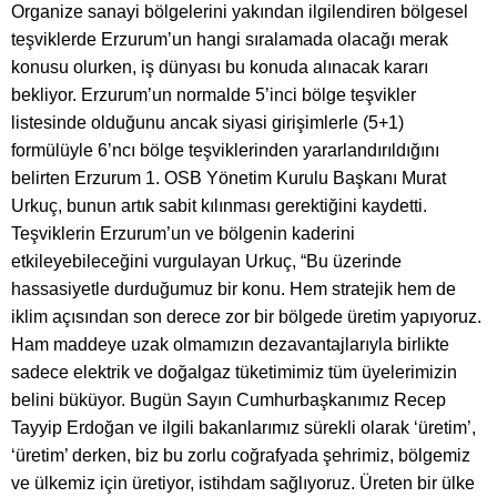
Organize sanayi bölgelerini yakından ilgilendiren bölgesel
teşviklerde Erzurum’un hangi sıralamada olacağı merak
konusu olurken, iş dünyası bu konuda alınacak kararı
bekliyor. Erzurum’un normalde 5’inci bölge teşvikler
listesinde olduğunu ancak siyasi girişimlerle (5+1)
formülüyle 6’ncı bölge teşviklerinden yararlandırıldığını
belirten Erzurum 1. OSB Yönetim Kurulu Başkanı Murat
Urkuç, bunun artık sabit kılınması gerektiğini kaydetti.
Teşviklerin Erzurum’un ve bölgenin kaderini
etkileyebileceğini vurgulayan Urkuç, “Bu üzerinde
hassasiyetle durduğumuz bir konu. Hem stratejik hem de
iklim açısından son derece zor bir bölgede üretim yapıyoruz.
Ham maddeye uzak olmamızın dezavantajlarıyla birlikte
sadece elektrik ve doğalgaz tüketimimiz tüm üyelerimizin
belini büküyor. Bugün Sayın Cumhurbaşkanımız Recep
Tayyip Erdoğan ve ilgili bakanlarımız sürekli olarak ‘üretim’,
‘üretim’ derken, biz bu zorlu coğrafyada şehrimiz, bölgemiz
ve ülkemiz için üretiyor, istihdam sağlıyoruz. Üreten bir ülke