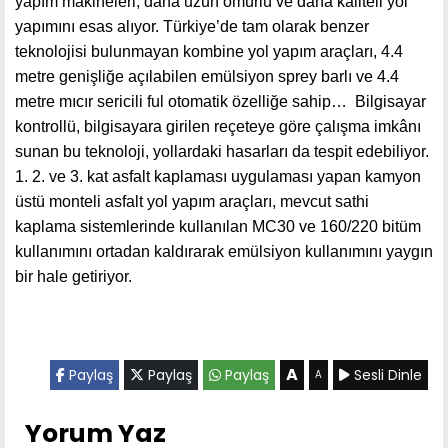
yapım makineleri, daha uzun ömürlü ve daha kaliteli yol
yapımını esas alıyor. Türkiye’de tam olarak benzer
teknolojisi bulunmayan kombine yol yapım araçları, 4.4
metre genişliğe açılabilen emülsiyon sprey barlı ve 4.4
metre mıcır sericili ful otomatik özelliğe sahip… Bilgisayar
kontrollü, bilgisayara girilen reçeteye göre çalışma imkânı
sunan bu teknoloji, yollardaki hasarları da tespit edebiliyor.
1. 2. ve 3. kat asfalt kaplaması uygulaması yapan kamyon
üstü monteli asfalt yol yapım araçları, mevcut sathi
kaplama sistemlerinde kullanılan MC30 ve 160/220 bitüm
kullanımını ortadan kaldırarak emülsiyon kullanımını yaygın
bir hale getiriyor.
A
Paylaş
Paylaş
Paylaş
Sesli Dinle
A
Yorum Yaz