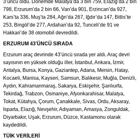
3’üncü oldu. Dönemde Malatya’da 3 bin 759, Elazığ’da 2 bin
798, Erzurum’da 2 bin 66, Van’da 901, Erzincan’da 927,
Kars’ta 336, Muş’ta 284, Ağrı’da 267, Iğdır’da 147, Bitlis’te
253, Bingöl’de 277, Ardahan’da 92, Tunceli’de 91 ve
Hakkari’de 38 otomobil devredildi.
ERZURUM 43’ÜNCÜ SIRADA
Erzurum araç devrinde 43’üncü sırada yer aldı. Araç devri
sayısının en yüksek olduğu iller, İstanbul, Ankara, İzmir,
Antalya, Bursa, Konya, Gaziantep, Adana, Mersin, Hatay,
Kocaeli, Manisa, Kayseri, Samsun, Balıkesir, Muğla, Denizli,
Aydın, Kahramanmaraş, Sakarya, Eskişehir, Şanlıurfa,
Tekirdağ, Trabzon, Osmaniye, Afyonkarahisar, Malatya,
Tokat, Kütahya, Çorum, Çanakkale, Sivas, Ordu, Aksaray,
Isparta, Elazığ, Nevşehir, Adıyaman, Amasya, Zonguldak,
Diyarbakır, Uşak, Erzurum, Düzce, Kastamonu olarak
kaydedildi.
TÜİK VERİLERİ