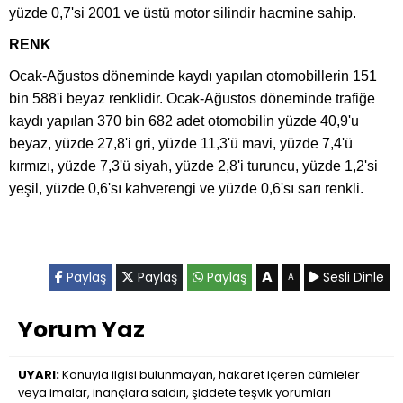
yüzde 0,7'si 2001 ve üstü motor silindir hacmine sahip.
RENK
Ocak-Ağustos döneminde kaydı yapılan otomobillerin 151
bin 588'i beyaz renklidir. Ocak-Ağustos döneminde trafiğe
kaydı yapılan 370 bin 682 adet otomobilin yüzde 40,9'u
beyaz, yüzde 27,8'i gri, yüzde 11,3'ü mavi, yüzde 7,4'ü
kırmızı, yüzde 7,3'ü siyah, yüzde 2,8'i turuncu, yüzde 1,2'si
yeşil, yüzde 0,6'sı kahverengi ve yüzde 0,6'sı sarı renkli.
A
Paylaş
Paylaş
Paylaş
Sesli Dinle
A
Yorum Yaz
UYARI:
Konuyla ilgisi bulunmayan, hakaret içeren cümleler
veya imalar, inançlara saldırı, şiddete teşvik yorumları