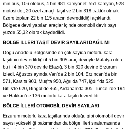
minibüs, 106 otobüs, 4 bin 981 kamyonet, 551 kamyon, 928
motosiklet, 20 özel amaçlı taşıt ve 2 bin 318 traktör olmak
üzere toplam 22 bin 115 aracın devredildiği açıklandı.
Bölgede devri yapılan araçlar içinde otomobil devir payı
yüzde 55,32 olarak kaydedildi.
BÖLGE İLLERİ TAŞIT DEVİR SAYILARI DAĞILIMI
Doğu Anadolu Bölgesinde en çok sayıda motorlu kara
taşıtının devredildiği il 5 bin 905 araç devriyle Malatya oldu,
bu ili 4 bin 370 devirle Elazığ, 3 bin 320 devirle Erzurum
izledi. Ağustos ayında Van’da 2 bin 104, Erzincan’da bin
571, Kars’ta 903, Muş’ta 950, Ağrı’da 747, Iğdır’da 525,
Bitlis’te 620, Bingöl’de 465, Ardahan’da 305, Tunceli’de 194
ve Hakkari’de 136 motorlu kara taşıtı devredildi.
BÖLGE İLLERİ OTOMOBİL DEVİR SAYILARI
Erzurum motorlu kara taşıtlarında olduğu gibi otomobil devir
sayısı yüksekliği bakımından da bölge illeri sıralamasında