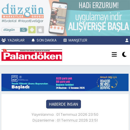
YAZARLAR
SON DAKİKA
MANŞETLER
HABERDE İNSAN
Yayınlanma : 01 Temmuz 2026 23:50
Düzenleme : 01 Temmuz 2026 23:51