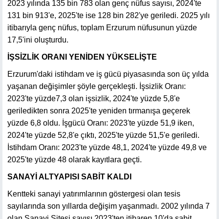
2023 yılında 135 bin 783 olan genç nüfus sayısı, 2024'te
131 bin 913'e, 2025'te ise 128 bin 282'ye geriledi. 2025 yılı
itibarıyla genç nüfus, toplam Erzurum nüfusunun yüzde
17,5'ini oluşturdu.
İŞSİZLİK ORANI YENİDEN YÜKSELİŞTE
Erzurum'daki istihdam ve iş gücü piyasasında son üç yılda
yaşanan değişimler şöyle gerçekleşti. İşsizlik Oranı:
2023'te yüzde7,3 olan işsizlik, 2024'te yüzde 5,8'e
geriledikten sonra 2025'te yeniden tırmanışa geçerek
yüzde 6,8 oldu. İşgücü Oranı: 2023'te yüzde 51,9 iken,
2024'te yüzde 52,8'e çıktı, 2025'te yüzde 51,5'e geriledi.
İstihdam Oranı: 2023'te yüzde 48,1, 2024'te yüzde 49,8 ve
2025'te yüzde 48 olarak kayıtlara geçti.
SANAYİ ALTYAPISI SABİT KALDI
Kentteki sanayi yatırımlarının göstergesi olan tesis
sayılarında son yıllarda değişim yaşanmadı. 2002 yılında 7
olan Sanayi Sitesi sayısı 2023'ten itibaren 10'da sabit