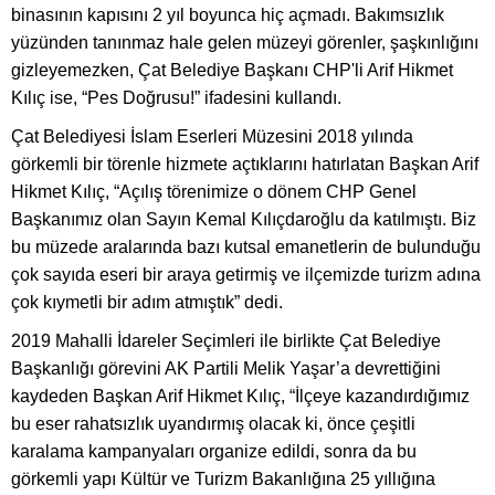
binasının kapısını 2 yıl boyunca hiç açmadı. Bakımsızlık
yüzünden tanınmaz hale gelen müzeyi görenler, şaşkınlığını
gizleyemezken, Çat Belediye Başkanı CHP'li Arif Hikmet
Kılıç ise, “Pes Doğrusu!” ifadesini kullandı.
Çat Belediyesi İslam Eserleri Müzesini 2018 yılında
görkemli bir törenle hizmete açtıklarını hatırlatan Başkan Arif
Hikmet Kılıç, “Açılış törenimize o dönem CHP Genel
Başkanımız olan Sayın Kemal Kılıçdaroğlu da katılmıştı. Biz
bu müzede aralarında bazı kutsal emanetlerin de bulunduğu
çok sayıda eseri bir araya getirmiş ve ilçemizde turizm adına
çok kıymetli bir adım atmıştık” dedi.
2019 Mahalli İdareler Seçimleri ile birlikte Çat Belediye
Başkanlığı görevini AK Partili Melik Yaşar’a devrettiğini
kaydeden Başkan Arif Hikmet Kılıç, “İlçeye kazandırdığımız
bu eser rahatsızlık uyandırmış olacak ki, önce çeşitli
karalama kampanyaları organize edildi, sonra da bu
görkemli yapı Kültür ve Turizm Bakanlığına 25 yıllığına