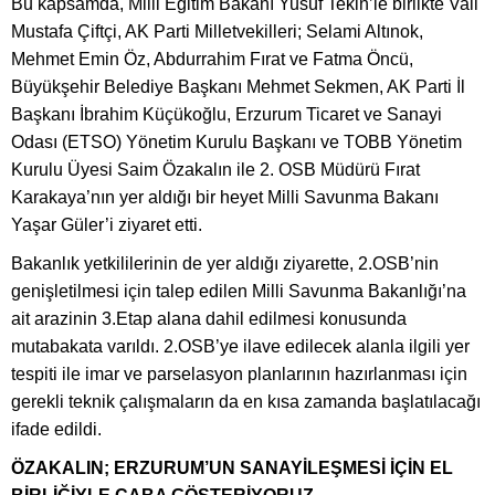
Bu kapsamda, Milli Eğitim Bakanı Yusuf Tekin’le birlikte Vali
Mustafa Çiftçi, AK Parti Milletvekilleri; Selami Altınok,
Mehmet Emin Öz, Abdurrahim Fırat ve Fatma Öncü,
Büyükşehir Belediye Başkanı Mehmet Sekmen, AK Parti İl
Başkanı İbrahim Küçükoğlu, Erzurum Ticaret ve Sanayi
Odası (ETSO) Yönetim Kurulu Başkanı ve TOBB Yönetim
Kurulu Üyesi Saim Özakalın ile 2. OSB Müdürü Fırat
Karakaya’nın yer aldığı bir heyet Milli Savunma Bakanı
Yaşar Güler’i ziyaret etti.
Bakanlık yetkililerinin de yer aldığı ziyarette, 2.OSB’nin
genişletilmesi için talep edilen Milli Savunma Bakanlığı’na
ait arazinin 3.Etap alana dahil edilmesi konusunda
mutabakata varıldı. 2.OSB’ye ilave edilecek alanla ilgili yer
tespiti ile imar ve parselasyon planlarının hazırlanması için
gerekli teknik çalışmaların da en kısa zamanda başlatılacağı
ifade edildi.
ÖZAKALIN; ERZURUM’UN SANAYİLEŞMESİ İÇİN EL