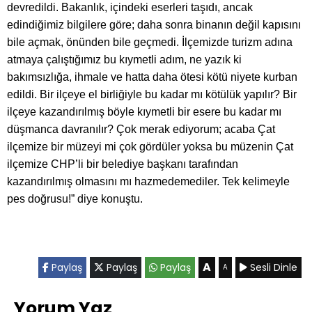
devredildi. Bakanlık, içindeki eserleri taşıdı, ancak
edindiğimiz bilgilere göre; daha sonra binanın değil kapısını
bile açmak, önünden bile geçmedi. İlçemizde turizm adına
atmaya çalıştığımız bu kıymetli adım, ne yazık ki
bakımsızlığa, ihmale ve hatta daha ötesi kötü niyete kurban
edildi. Bir ilçeye el birliğiyle bu kadar mı kötülük yapılır? Bir
ilçeye kazandırılmış böyle kıymetli bir esere bu kadar mı
düşmanca davranılır? Çok merak ediyorum; acaba Çat
ilçemize bir müzeyi mi çok gördüler yoksa bu müzenin Çat
ilçemize CHP’li bir belediye başkanı tarafından
kazandırılmış olmasını mı hazmedemediler. Tek kelimeyle
pes doğrusu!” diye konuştu.
A
Paylaş
Paylaş
Paylaş
Sesli Dinle
A
Yorum Yaz