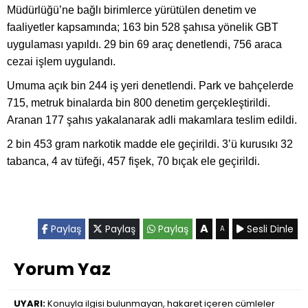
Müdürlüğü’ne bağlı birimlerce yürütülen denetim ve
faaliyetler kapsamında; 163 bin 528 şahısa yönelik GBT
uygulaması yapıldı. 29 bin 69 araç denetlendi, 756 araca
cezai işlem uygulandı.
Umuma açık bin 244 iş yeri denetlendi. Park ve bahçelerde
715, metruk binalarda bin 800 denetim gerçekleştirildi.
Aranan 177 şahıs yakalanarak adli makamlara teslim edildi.
2 bin 453 gram narkotik madde ele geçirildi. 3’ü kurusıkı 32
tabanca, 4 av tüfeği, 457 fişek, 70 bıçak ele geçirildi.
A
Paylaş
Paylaş
Paylaş
Sesli Dinle
A
Yorum Yaz
UYARI:
Konuyla ilgisi bulunmayan, hakaret içeren cümleler