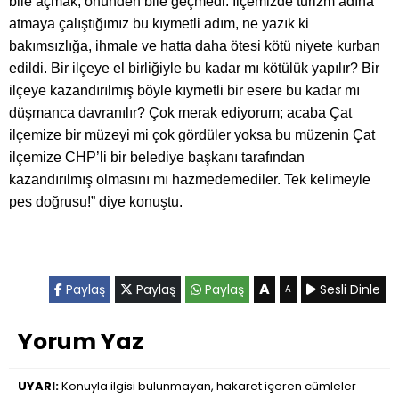
bile açmak, önünden bile geçmedi. İlçemizde turizm adına
atmaya çalıştığımız bu kıymetli adım, ne yazık ki
bakımsızlığa, ihmale ve hatta daha ötesi kötü niyete kurban
edildi. Bir ilçeye el birliğiyle bu kadar mı kötülük yapılır? Bir
ilçeye kazandırılmış böyle kıymetli bir esere bu kadar mı
düşmanca davranılır? Çok merak ediyorum; acaba Çat
ilçemize bir müzeyi mi çok gördüler yoksa bu müzenin Çat
ilçemize CHP’li bir belediye başkanı tarafından
kazandırılmış olmasını mı hazmedemediler. Tek kelimeyle
pes doğrusu!” diye konuştu.
A
Paylaş
Paylaş
Paylaş
Sesli Dinle
A
Yorum Yaz
UYARI:
Konuyla ilgisi bulunmayan, hakaret içeren cümleler