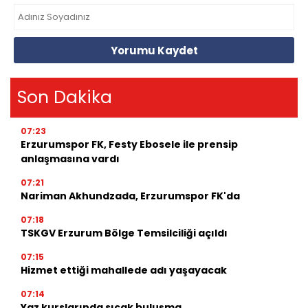
Yorumu Kaydet
Son Dakika
07:23
Erzurumspor FK, Festy Ebosele ile prensip
anlaşmasına vardı
07:21
Nariman Akhundzada, Erzurumspor FK'da
07:18
TSKGV Erzurum Bölge Temsilciliği açıldı
07:15
Hizmet ettiği mahallede adı yaşayacak
07:14
Yaz kurslarında sıcak buluşma