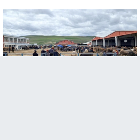
Erzurum merkeze 25, Aziziye ilçe merkezine ise 7
kilometre uzaklıkta bulunan Aziziye Hayvan
Borsası’nda Kurban Bayramı’na iki gün kala
yoğunluk başladı.