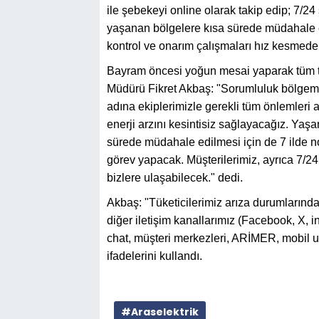
ile şebekeyi online olarak takip edip; 7/24
yaşanan bölgelere kısa sürede müdahale ed
kontrol ve onarım çalışmaları hız kesme
Bayram öncesi yoğun mesai yaparak tüm te
Müdürü Fikret Akbaş: "Sorumluluk bölgemi
adına ekiplerimizle gerekli tüm önlemleri
enerji arzını kesintisiz sağlayacağız. Yaşa
sürede müdahale edilmesi için de 7 ilde n
görev yapacak. Müşterilerimiz, ayrıca 7/24
bizlere ulaşabilecek." dedi.
Akbaş: "Tüketicilerimiz arıza durumların
diğer iletişim kanallarımız (Facebook, X, 
chat, müşteri merkezleri, ARİMER, mobil u
ifadelerini kullandı.
#Araselektrik