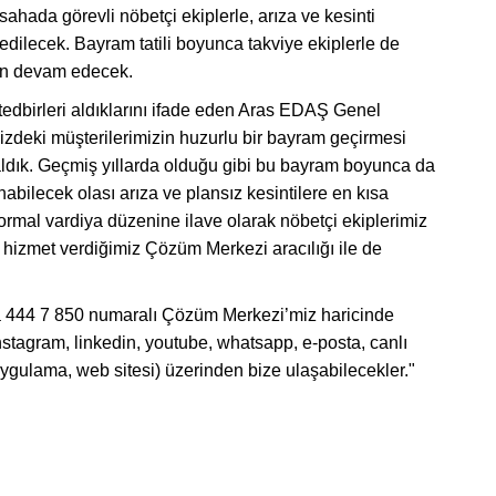
 sahada görevli nöbetçi ekiplerle, arıza ve kesinti
ilecek. Bayram tatili boyunca takviye ekiplerle de
den devam edecek.
dbirleri aldıklarını ifade eden Aras EDAŞ Genel
zdeki müşterilerimizin huzurlu bir bayram geçirmesi
 aldık. Geçmiş yıllarda olduğu gibi bu bayram boyunca da
nabilecek olası arıza ve plansız kesintilere en kısa
ormal vardiya düzenine ilave olarak nöbetçi ekiplerimiz
 hizmet verdiğimiz Çözüm Merkezi aracılığı ile de
da 444 7 850 numaralı Çözüm Merkezi’miz haricinde
instagram, linkedin, youtube, whatsapp, e-posta, canlı
ygulama, web sitesi) üzerinden bize ulaşabilecekler."