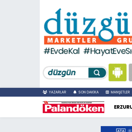
YAZARLAR
SON DAKİKA
MANŞETLER
ERZUR