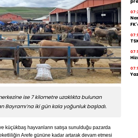
pre
07:
Na
FK
07:
TSK
07:
Hiz
07:
Yaz
merkezine ise 7 kilometre uzaklıkta bulunan
n Bayramı’na iki gün kala yoğunluk başladı.
 ve küçükbaş hayvanların satışa sunulduğu pazarda
reketliliğin Arefe gününe kadar artarak devam etmesi