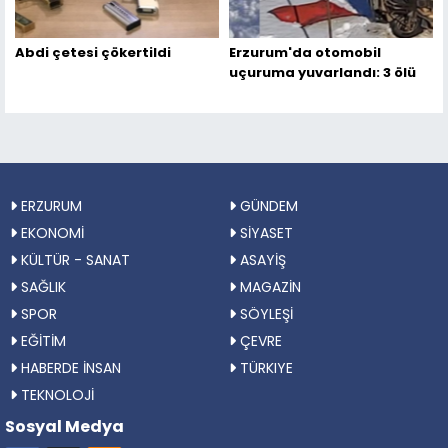
Abdi çetesi çökertildi
Erzurum'da otomobil
uçuruma yuvarlandı: 3 ölü
ERZURUM
GÜNDEM
EKONOMİ
SİYASET
KÜLTÜR - SANAT
ASAYİŞ
SAĞLIK
MAGAZİN
SPOR
SÖYLEŞİ
EĞİTİM
ÇEVRE
HABERDE İNSAN
TÜRKIYE
TEKNOLOJİ
Sosyal Medya