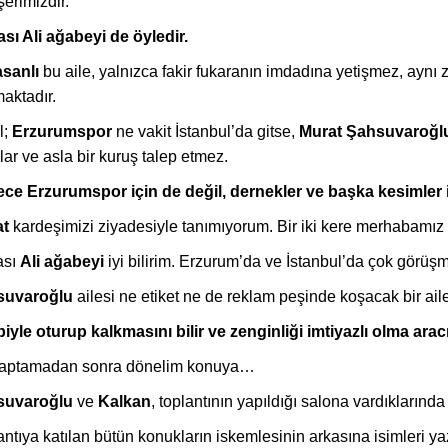
erimizdir.
sı Ali ağabeyi de öyledir.
sanlı
bu aile, yalnızca fakir fukaranın imdadına yetişmez, ayn
aktadır.
l;
Erzurumspor
ne vakit İstanbul’da gitse,
Murat Şahsuvaroğl
lar ve asla bir kuruş talep etmez.
ce Erzurumspor için de değil, dernekler ve başka kesimler i
at
kardeşimizi ziyadesiyle tanımıyorum. Bir iki kere merhabamı
ası
Ali ağabeyi
iyi bilirim. Erzurum’da ve İstanbul’da çok görüşm
suvaroğlu
ailesi ne etiket ne de reklam peşinde koşacak bir aile
iyle oturup kalkmasını bilir ve zenginliği imtiyazlı olma ara
aptamadan sonra dönelim konuya…
suvaroğlu
ve
Kalkan
, toplantının yapıldığı salona vardıklarında b
ntıya katılan bütün konukların iskemlesinin arkasına isimleri yaz