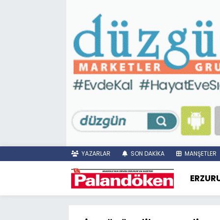
YAZARLAR
SON DAKİKA
MANŞETLER
ERZUR