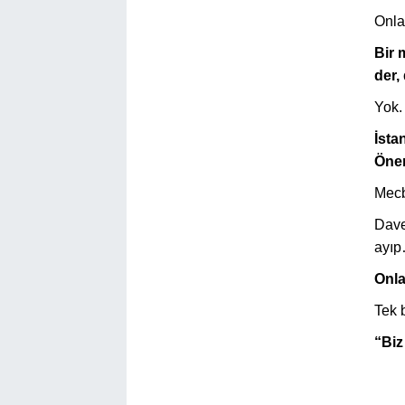
Onlar
Bir 
der,
Yok. 
İsta
Öner
Mecb
Dave
ayı
Onla
Tek b
“Biz