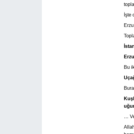
topla
İşte
Erzu
Topla
İsta
Erzu
Bu ik
Uçağ
Burad
Kuşk
uğur
… Ve
Allah