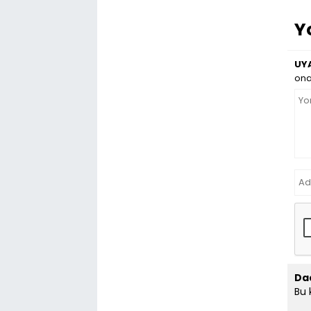
Y
UYA
ona
Da
Bu 