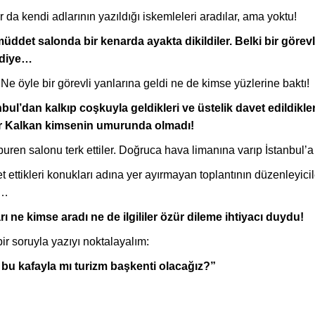
 da kendi adlarının yazıldığı iskemleleri aradılar, ama yoktu!
müddet salonda bir kenarda ayakta dikildiler. Belki bir görevl
 diye…
Ne öyle bir görevli yanlarına geldi ne de kimse yüzlerine baktı!
nbul’dan kalkıp coşkuyla geldikleri ve üstelik davet edildikl
 Kalkan kimsenin umurunda olmadı!
uren salonu terk ettiler. Doğruca hava limanına varıp İstanbul’a
t ettikleri konukları adına yer ayırmayan toplantının düzenleyic
p…
rı ne kimse aradı ne de ilgililer özür dileme ihtiyacı duydu!
ir soruyla yazıyı noktalayalım:
 bu kafayla mı turizm başkenti olacağız?”