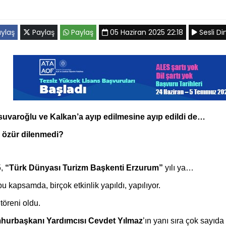
ylaş
Paylaş
Paylaş
05 Haziran 2025 22:18
Sesli Di
uvaroğlu ve Kalkan’a ayıp edilmesine ayıp edildi de…
 özür dilenmedi?
5,
“Türk Dünyası Turizm Başkenti Erzurum”
yılı ya…
bu kapsamda, birçok etkinlik yapıldı, yapılıyor.
töreni oldu.
urbaşkanı Yardımcısı Cevdet Yılmaz
’ın yanı sıra çok sayıda