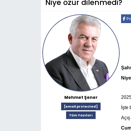
Niye özür dilenmedi?
Pa
Şahs
Niye
Mehmet Şener
202
[email protected]
İşte 
Tüm Yazıları
Açış 
Cumh