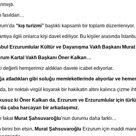
nmıştı.
 o fasıldan…
rum’da
“kış turizmi”
başlıklı kapsamlı bir toplantı düzenleniyor.
ntıya ilgili onlarca kişi davet ediliyor. Bu kişiler arasında İstanbu
nbul Erzurumlular Kültür ve Dayanışma Vakfı Başkanı Mur
rum Kartal Vakfı Başkanı Öner Kalkan…
i değerli hemşerimiz aldıkları davete icabet ediyorlar.
a atladıkları gibi soluğu memleketlerinde alıyorlar ve hemen 
a, bir noktalı virgül koyarak bir hakikatin altını kalınca çizme i
usuz ki Öner Kalkan da, Erzurum ve Erzurumlular için türlü 
da çaba harcayan bir arkadaşımız.
 fakat
Murat Şahsuvaroğlu
’nun durumu daha farklı…
 birini bin etsin,
Murat Şahsuvaroğlu
Erzurum için maddi manev