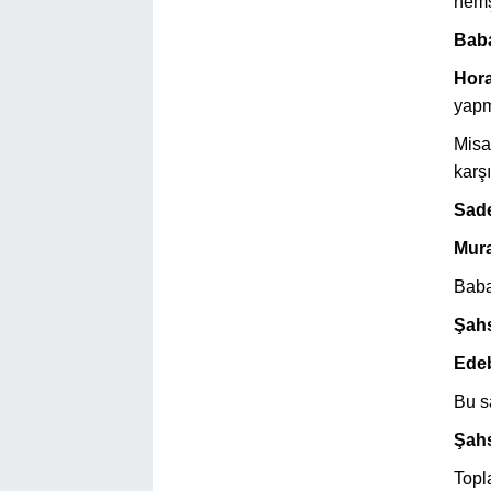
hemş
Baba
Hora
yapm
Misa
karşı
Sade
Mur
Bab
Şah
Edeb
Bu s
Şah
Topla