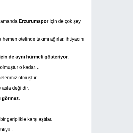
ı zamanda
Erzurumspor
için de çok şey
u
hemen otelinde takımı ağırlar, ihtiyacını
çin de aynı hürmeti gösteriyor.
z olmuştur o kadar…
elerimiz olmuştur.
 asla değildir.
cı görmez.
ir gariplikle karşılaştılar.
ılıydı.