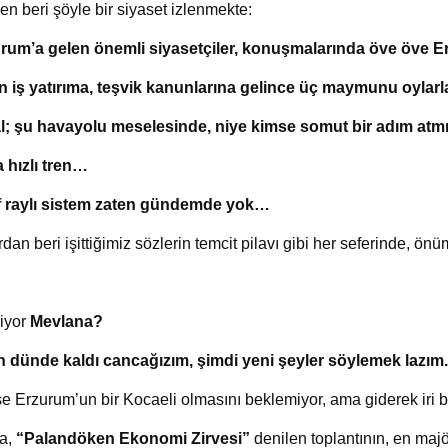
en beri şöyle bir siyaset izlenmekte:
rum’a gelen önemli siyasetçiler, konuşmalarında öve öve E
n iş yatırıma, teşvik kanunlarına gelince üç maymunu oylarl
l; şu havayolu meselesinde, niye kimse somut bir adım atm
 hızlı tren…
f raylı sistem zaten gündemde yok…
rdan beri işittiğimiz sözlerin temcit pilavı gibi her seferinde, ö
iyor
Mevlana?
 dünde kaldı cancağızım, şimdi yeni şeyler söylemek lazım.
e Erzurum’un bir Kocaeli olmasını beklemiyor, ama giderek iri b
a,
“Palandöken Ekonomi Zirvesi”
denilen toplantının, en maj