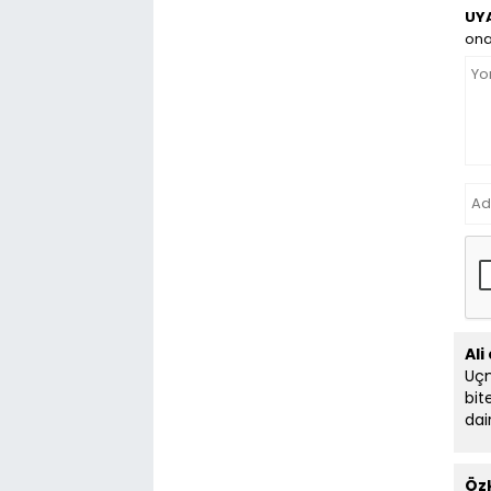
UYA
ona
Ali
Uçm
bit
dai
Öz