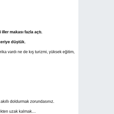
ller makası fazla açtı.
geriye düştük.
ika vardı ne de kış turizmi, yüksek eğitim,
m akıllı doldurmak zorundasınız.
ellikten uzak kalmak…