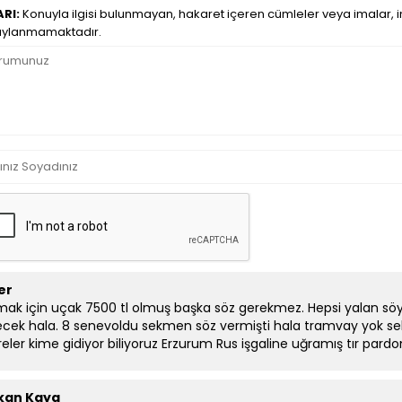
RI:
Konuyla ilgisi bulunmayan, hakaret içeren cümleler veya imalar, in
ylanmamaktadır.
 er
ak için uçak 7500 tl olmuş başka söz gerekmez. Hepsi yalan sö
ecek hala. 8 senevoldu sekmen söz vermişti hala tramvay yok se
reler kime gidiyor biliyoruz Erzurum Rus işgaline uğramış tır pard
kan Kaya