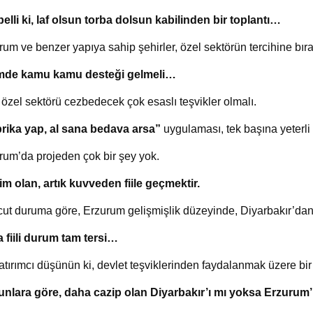
elli ki, laf olsun torba dolsun kabilinden bir toplantı…
rum ve benzer yapıya sahip şehirler, özel sektörün tercihine bır
mde kamu kamu desteği gelmeli…
 özel sektörü cezbedecek çok esaslı teşvikler olmalı.
rika yap, al sana bedava arsa”
uygulaması, tek başına yeterli b
rum’da projeden çok bir şey yok.
m olan, artık kuvveden fiile geçmektir.
ut duruma göre, Erzurum gelişmişlik düzeyinde, Diyarbakır’dan il
 fiili durum tam tersi…
yatırımcı düşünün ki, devlet teşviklerinden faydalanmak üzere bir
nlara göre, daha cazip olan Diyarbakır’ı mı yoksa Erzurum’