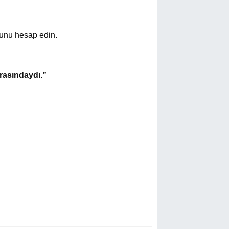
uğunu hesap edin.
arasındaydı.”