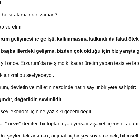
.
i bu sıralama ne o zaman?
p verelim:
rum gelişmesine gelişti, kalkınmasına kalkındı da fakat öteki i
 başka illerdeki gelişme, bizden çok olduğu için biz yarışta 
 yıl önce, Erzurum’da ne şimdiki kadar üretim yapan tesis ve fabr
ık turizmi bu seviyedeydi.
um, devletin ve milletin nezdinde hatırı sayılır bir yere sahiptir:
ındır, değerlidir, sevimlidir.
şey, ekonomi için ne yazık ki geçerli değil.
a,
“zirve”
denilen bir toplantı yapıyorsanız şayet, içerisini ada
ndik şeyleri tekrarlamak, orijinal hiçbir şey söylememek, bilims