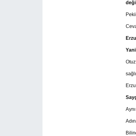
değil
Peki
Ceva
Erzu
Yani
Otuz
sağl
Erzur
Sayg
Aynı 
Adın
Bili