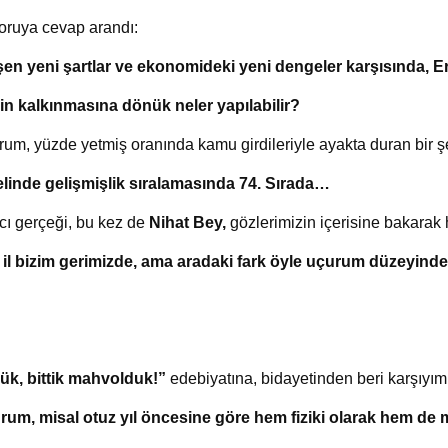
oruya cevap arandı:
şen yeni şartlar ve ekonomideki yeni dengeler karşısında, Er
in kalkınmasına dönük neler yapılabilir?
rum, yüzde yetmiş oranında kamu girdileriyle ayakta duran bir ş
linde gelişmişlik sıralamasında 74. Sırada…
cı gerçeği, bu kez de
Nihat Bey,
gözlerimizin içerisine bakarak ha
 il bizim gerimizde, ama aradaki fark öyle uçurum düzeyinde f
ük, bittik mahvolduk!”
edebiyatına, bidayetinden beri karşıyım
rum, misal otuz yıl öncesine göre hem fiziki olarak hem de