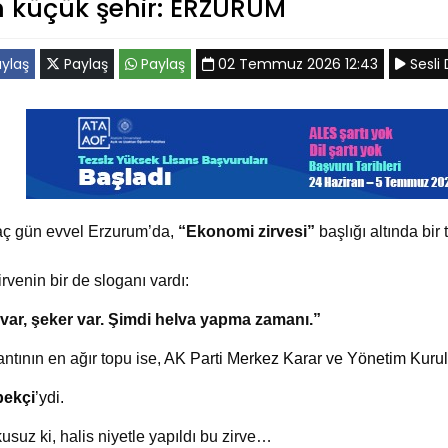
küçük şehir: ERZURUM
ylaş
Paylaş
Paylaş
02 Temmuz 2026 12:43
Sesli 
aç gün evvel Erzurum’da,
“Ekonomi zirvesi”
başlığı altında bir 
rvenin bir de sloganı vardı:
var, şeker var. Şimdi helva yapma zamanı.”
ntının en ağır topu ise,
AK Parti Merkez Karar ve Yönetim Kuru
ekçi
’ydi.
usuz ki, halis niyetle yapıldı bu zirve…