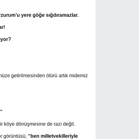
rzurum’u yere göğe sığdıramazlar.
ar!
ıyor?
nümüze getirilmesinden ötürü artık midemiz
”
ir köye dönüşmesine de razı değil.
ör görüntüsü,
“ben milletvekilleriyle