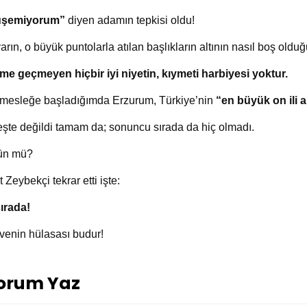
üşemiyorum”
diyen adamın tepkisi oldu!
arın, o büyük puntolarla atılan başlıkların altının nasıl boş old
me geçmeyen hiçbir iyi niyetin, kıymeti harbiyesi yoktur.
mesleğe başladığımda Erzurum, Türkiye’nin
“en büyük on ili 
beşte değildi tamam da; sonuncu sırada da hiç olmadı.
ün mü?
 Zeybekçi tekrar etti işte:
sırada!
rvenin hülasası budur!
orum Yaz