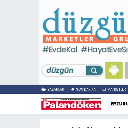
YAZARLAR
SON DAKİKA
MANŞETLER
ERZUR