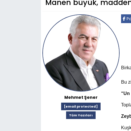
Manen büyük, madden 
Pa
Birk
Bu zi
“Un 
Mehmet Şener
Topla
[email protected]
Tüm Yazıları
Zeyb
Kuşk