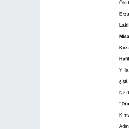
Öted
Erzu
Laki
Misa
Keza
Hafi
Yılla
şişti.
Ne d
“Dün
Kims
Adın