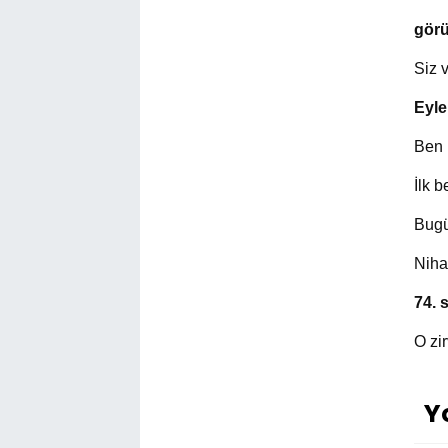
gör
Siz v
Eyle
Ben 
İlk 
Bug
Nihat
74. 
O zi
Y