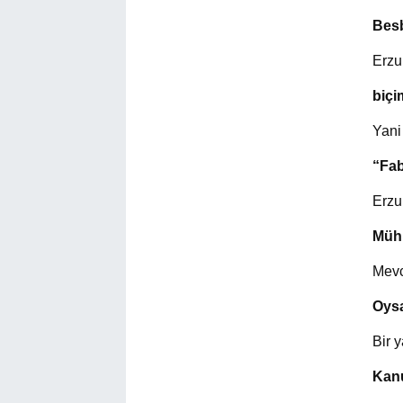
Besb
Erzu
biçi
Yani
“Fab
Erzu
Mühi
Mevc
Oysa
Bir 
Kanu