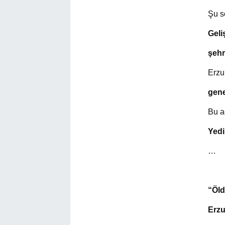
Şu s
Geli
şehr
Erzu
gene
Bu a
Yedi
…
“Öld
Erzu