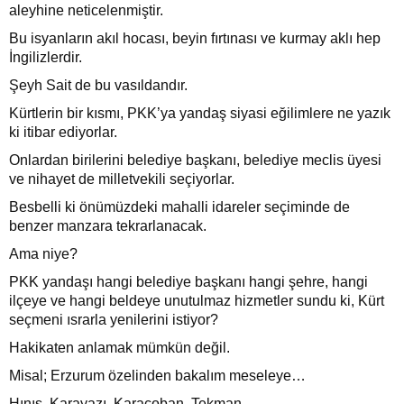
aleyhine neticelenmiştir.
Bu isyanların akıl hocası, beyin fırtınası ve kurmay aklı hep
İngilizlerdir.
Şeyh Sait de bu vasıldandır.
Kürtlerin bir kısmı, PKK’ya yandaş siyasi eğilimlere ne yazık
ki itibar ediyorlar.
Onlardan birilerini belediye başkanı, belediye meclis üyesi
ve nihayet de milletvekili seçiyorlar.
Besbelli ki önümüzdeki mahalli idareler seçiminde de
benzer manzara tekrarlanacak.
Ama niye?
PKK yandaşı hangi belediye başkanı hangi şehre, hangi
ilçeye ve hangi beldeye unutulmaz hizmetler sundu ki, Kürt
seçmeni ısrarla yenilerini istiyor?
Hakikaten anlamak mümkün değil.
Misal; Erzurum özelinden bakalım meseleye…
Hınıs, Karayazı, Karaçoban, Tekman…