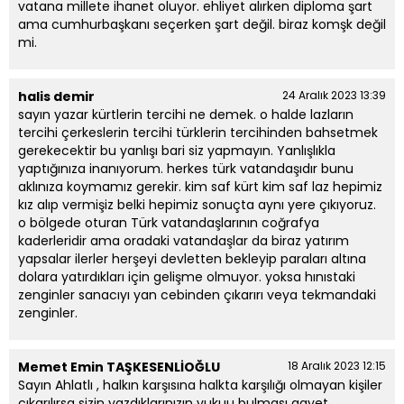
vatana millete ihanet oluyor. ehliyet alırken diploma şart
ama cumhurbaşkanı seçerken şart değil. biraz komşk değil
mi.
halis demir
24 Aralık 2023 13:39
sayın yazar kürtlerin tercihi ne demek. o halde lazların
tercihi çerkeslerin tercihi türklerin tercihinden bahsetmek
gerekecektir bu yanlışı bari siz yapmayın. Yanlışlıkla
yaptığınıza inanıyorum. herkes türk vatandaşıdır bunu
aklınıza koymamız gerekir. kim saf kürt kim saf laz hepimiz
kız alıp vermişiz belki hepimiz sonuçta aynı yere çıkıyoruz.
o bölgede oturan Türk vatandaşlarının coğrafya
kaderleridir ama oradaki vatandaşlar da biraz yatırım
yapsalar ilerler herşeyi devletten bekleyip paraları altına
dolara yatırdıkları için gelişme olmuyor. yoksa hınıstaki
zenginler sanacıyı yan cebinden çıkarırı veya tekmandaki
zenginler.
Memet Emin TAŞKESENLİOĞLU
18 Aralık 2023 12:15
Sayın Ahlatlı , halkın karşısına halkta karşılığı olmayan kişiler
çıkarılırsa sizin yazdıklarınızın vukuu bulması gayet