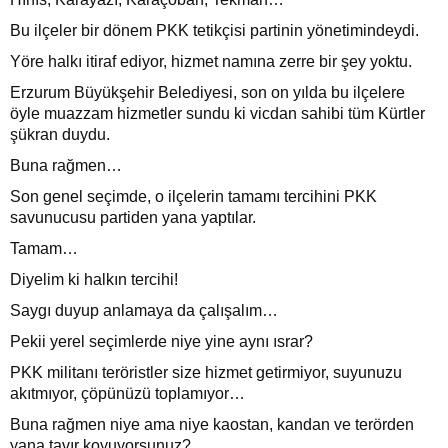
Bu ilçeler bir dönem PKK tetikçisi partinin yönetimindeydi.
Yöre halkı itiraf ediyor, hizmet namına zerre bir şey yoktu.
Erzurum Büyükşehir Belediyesi, son on yılda bu ilçelere
öyle muazzam hizmetler sundu ki vicdan sahibi tüm Kürtler
şükran duydu.
Buna rağmen…
Son genel seçimde, o ilçelerin tamamı tercihini PKK
savunucusu partiden yana yaptılar.
Tamam…
Diyelim ki halkın tercihi!
Saygı duyup anlamaya da çalışalım…
Pekii yerel seçimlerde niye yine aynı ısrar?
PKK militanı teröristler size hizmet getirmiyor, suyunuzu
akıtmıyor, çöpünüzü toplamıyor…
Buna rağmen niye ama niye kaostan, kandan ve terörden
yana tavır koyuyorsunuz?