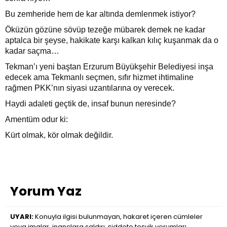
Bu zemheride hem de kar altında demlenmek istiyor?
Öküzün gözüne sövüp tezeğe mübarek demek ne kadar
aptalca bir şeyse, hakikate karşı kalkan kılıç kuşanmak da o
kadar saçma…
Tekman’ı yeni baştan Erzurum Büyükşehir Belediyesi inşa
edecek ama Tekmanlı seçmen, sıfır hizmet ihtimaline
rağmen PKK’nın siyasi uzantılarına oy verecek.
Haydi adaleti geçtik de, insaf bunun neresinde?
Amentüm odur ki:
Kürt olmak, kör olmak değildir.
Yorum Yaz
UYARI:
Konuyla ilgisi bulunmayan, hakaret içeren cümleler
veya imalar, inançlara saldırı, şiddete teşvik yorumları