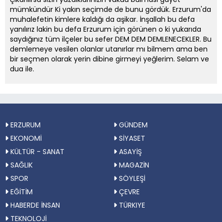
mümkündür Ki yakın seçimde de bunu gördük. Erzurum'da
muhalefetin kimlere kaldığı da aşikar. İnşallah bu defa
yanılırız lakin bu defa Erzurum için görünen o ki yukarıda
saydığınız tüm ilçeler bu sefer DEM DEM DEMLENECEKLER. Bu
demlemeye vesilen olanlar utanırlar mı bilmem ama ben
bir seçmen olarak yerin dibine girmeyi yeğlerim. Selam ve
dua ile.
ERZURUM
GÜNDEM
EKONOMİ
SİYASET
KÜLTÜR - SANAT
ASAYİŞ
SAĞLIK
MAGAZİN
SPOR
SÖYLEŞİ
EĞİTİM
ÇEVRE
HABERDE İNSAN
TÜRKIYE
TEKNOLOJİ