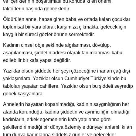
ve içeriklerinin boşaltılması bu konuda ki en önemli
faktörlerin başında gelmektedir.
Öldürülen anne, hapse giren baba ve ortada kalan çocuklar
toplumsal bir yara olarak karşımıza çıkmakta, gelecek için
kaygılı bir süreci gözler önüne sermektedir.
Kadının cinsel obje şeklinde algılanması, dövülüp,
aşağılanması, şiddetin adresi olarak tanımlanması kabul
edilebilir bir kafa yapısı değildir.
Yazıklar olsun şiddetle her şeyi çözeceğine inanan çağ dışı
yaklaşımlara. Yazıklar olsun Cumhuriyet Türkiye’sinde bu
tabloları yaşatan cahillere. Yazıklar olsun bu şiddeti seyredip
göbek kaşıyanlara.
Annelerin hayattan koparılmadığı, kadının saygınlığının her
alanda korunduğu, kadına şiddetin ve ayrımcılığın olmadığı,
kadınların, erkek egemenlerin kafa yapılarına göre
şekillendirilmediği bir dünya özlemiyle dünyayı anlamlı kılan
tüm dünya kadınlarına şiddetsiz günler ve gelecekler