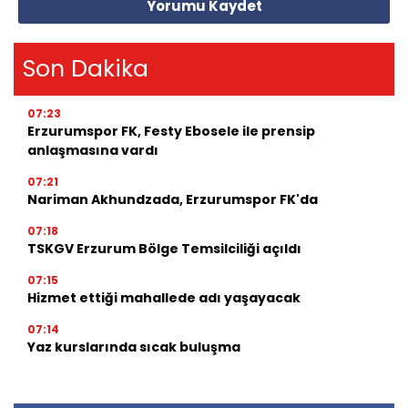
Yorumu Kaydet
Son Dakika
07:23
Erzurumspor FK, Festy Ebosele ile prensip
anlaşmasına vardı
07:21
Nariman Akhundzada, Erzurumspor FK'da
07:18
TSKGV Erzurum Bölge Temsilciliği açıldı
07:15
Hizmet ettiği mahallede adı yaşayacak
07:14
Yaz kurslarında sıcak buluşma