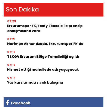
Son Dakika
07:23
Erzurumspor FK, Festy Ebosele ile prensip
anlaşmasına vardı
07:21
Nariman Akhundzada, Erzurumspor FK'da
07:18
TSKGV Erzurum Bölge Temsilciliği açıldı
07:15
Hizmet ettiği mahallede adı yaşayacak
07:14
Yaz kurslarında sıcak buluşma
Facebook