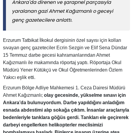
Ankara'da direnen ve şarapnel parçasıyla
yaralanan gazi Ahmet Kağızmanlı o geceyi
genç gazetecilere anlattı.
Erzurum Tatbikat İlkokul dergisinin özel sayısı için kolları
sıvayan genç gazeteciler Ecrin Sezgin ve Elif Sena Dündar
15 Temmuz darbe gecesi kahramanlarından Ahmet
Kağızmanlı ile makamında röportaj yaptı. Röportaja Okul
Müdürü Yener Kütükçü ve Okul Öğretmenlerinden Özlem
Yakıcı eşlik etti.
Erzurum Bölge Adliye Mahkemesi 1. Ceza Dairesi Müdürü
Ahmet Kağızmanlı;
olay gecesinde, yükselme sınavı için
Ankara
’
da bulunuyordum. Darbe yapıldığını anladığım
esnada abdestimi alıp sokağa çıktım. İnsanlar araçlarıyla
bedenleriyle tanklara göğüs gerdi. Tankları ele geçirerek
darbeyi engellerken helikopterler meclisimizi
bombalamaya başladı. Binlerce insanın üzerine ateş