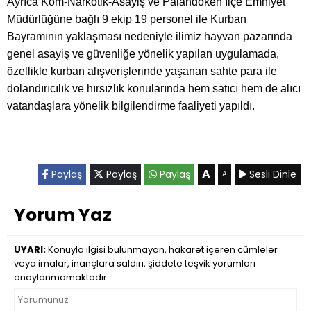
Ayrıca Kom-Narkotik-Asayiş ve Palandöken İlçe Emniyet
Müdürlüğüne bağlı 9 ekip 19 personel ile Kurban
Bayramının yaklaşması nedeniyle ilimiz hayvan pazarında
genel asayiş ve güvenliğe yönelik yapılan uygulamada,
özellikle kurban alışverişlerinde yaşanan sahte para ile
dolandırıcılık ve hırsızlık konularında hem satıcı hem de alıcı
vatandaşlara yönelik bilgilendirme faaliyeti yapıldı.
A
Paylaş
Paylaş
Paylaş
Sesli Dinle
A
Yorum Yaz
UYARI:
Konuyla ilgisi bulunmayan, hakaret içeren cümleler
veya imalar, inançlara saldırı, şiddete teşvik yorumları
onaylanmamaktadır.