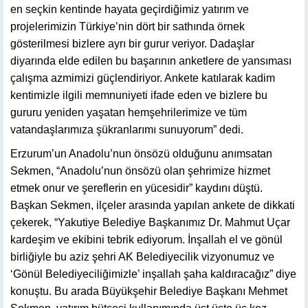
en seçkin kentinde hayata geçirdiğimiz yatırım ve
projelerimizin Türkiye’nin dört bir sathında örnek
gösterilmesi bizlere ayrı bir gurur veriyor. Dadaşlar
diyarında elde edilen bu başarının anketlere de yansıması
çalışma azmimizi güçlendiriyor. Ankete katılarak kadim
kentimizle ilgili memnuniyeti ifade eden ve bizlere bu
gururu yeniden yaşatan hemşehrilerimize ve tüm
vatandaşlarımıza şükranlarımı sunuyorum” dedi.
Erzurum’un Anadolu’nun önsözü olduğunu anımsatan
Sekmen, “Anadolu’nun önsözü olan şehrimize hizmet
etmek onur ve şereflerin en yücesidir” kaydını düştü.
Başkan Sekmen, ilçeler arasında yapılan ankete de dikkati
çekerek, “Yakutiye Belediye Başkanımız Dr. Mahmut Uçar
kardeşim ve ekibini tebrik ediyorum. İnşallah el ve gönül
birliğiyle bu aziz şehri AK Belediyecilik vizyonumuz ve
‘Gönül Belediyeciliğimizle’ inşallah şaha kaldıracağız” diye
konuştu. Bu arada Büyükşehir Belediye Başkanı Mehmet