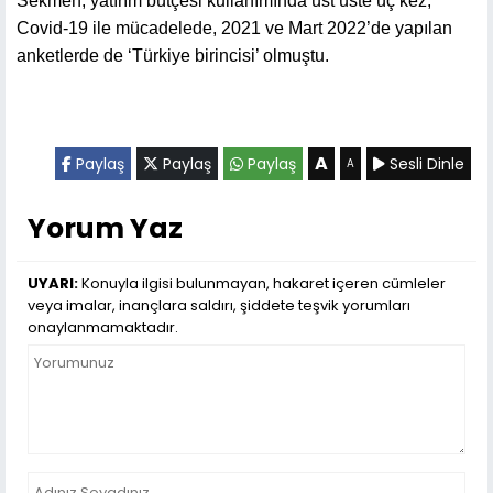
Sekmen, yatırım bütçesi kullanımında üst üste üç kez,
Covid-19 ile mücadelede, 2021 ve Mart 2022’de yapılan
anketlerde de ‘Türkiye birincisi’ olmuştu.
A
Paylaş
Paylaş
Paylaş
Sesli Dinle
A
Yorum Yaz
UYARI:
Konuyla ilgisi bulunmayan, hakaret içeren cümleler
veya imalar, inançlara saldırı, şiddete teşvik yorumları
onaylanmamaktadır.