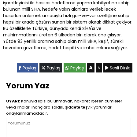
işaretleyicisi ile hassas hedefleme yapma kabiliyetine sahip
bulunan milli SİHA, hedefe yakın alanlara verilebilecek
hasarları önlemek amacıyla hızlı gör-ve-vur özelliğine sahip
hepsi bir arada çözüm sunan bir sistem olarak dikkat çekiyor.
Bu özelliklerle Türkiye, dünyada kendi SİHA'sı ve
mühimmatlarını üreten 6 ülkeden biri olarak öne çıkıyor.
Yüzde 93 yerlilik oranına sahip olan milli SİHA, keşif, sürekli
havadan gözetleme, hedef tespiti ve imha imkanı sağlıyor.
A
Paylaş
Paylaş
Paylaş
Sesli Dinle
A
Yorum Yaz
UYARI:
Konuyla ilgisi bulunmayan, hakaret içeren cümleler
veya imalar, inançlara saldırı, şiddete teşvik yorumları
onaylanmamaktadır.