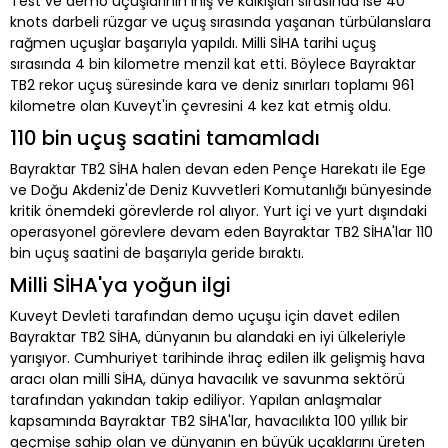
Test ve demo uçuşlarının iniş ve kalkışları sırasında ise 40
knots darbeli rüzgar ve uçuş sırasında yaşanan türbülanslara
rağmen uçuşlar başarıyla yapıldı. Milli SİHA tarihi uçuş
sırasında 4 bin kilometre menzil kat etti. Böylece Bayraktar
TB2 rekor uçuş süresinde kara ve deniz sınırları toplamı 961
kilometre olan Kuveyt'in çevresini 4 kez kat etmiş oldu.
110 bin uçuş saatini tamamladı
Bayraktar TB2 SİHA halen devan eden Pençe Harekatı ile Ege
ve Doğu Akdeniz'de Deniz Kuvvetleri Komutanlığı bünyesinde
kritik önemdeki görevlerde rol alıyor. Yurt içi ve yurt dışındaki
operasyonel görevlere devam eden Bayraktar TB2 SİHA'lar 110
bin uçuş saatini de başarıyla geride bıraktı.
Milli SİHA'ya yoğun ilgi
Kuveyt Devleti tarafından demo uçuşu için davet edilen
Bayraktar TB2 SİHA, dünyanın bu alandaki en iyi ülkeleriyle
yarışıyor. Cumhuriyet tarihinde ihraç edilen ilk gelişmiş hava
aracı olan milli SİHA, dünya havacılık ve savunma sektörü
tarafından yakından takip ediliyor. Yapılan anlaşmalar
kapsamında Bayraktar TB2 SİHA'lar, havacılıkta 100 yıllık bir
geçmişe sahip olan ve dünyanın en büyük uçaklarını üreten