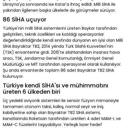
Ukrayna'ya sonrasında ise Katar'a ihraç edildi. Milli SİHA ile
yakından ilgilenen başka ülkelerle de görüşmeler sürüyor.
86 SİHA uçuyor
Türkiye'nin milli SİHA sistemlerini üreten Baykar tarafından
geliştirilen, teknik özellikleri ve katıldığı operasyonlar
değerlendirildiğinde kendi sınıfında dünyanın en iyisi olan Milli
SİHA Bayraktar TB2, 2014 yılında Türk Silahlı Kuvvetleri'nin
(TSK) envanterine girdi. 2015'te silahlandırılan insansız hava
aracı, TSK, Jandarma Genel Komutanlığı, Emniyet Genel
Müdürlüğü ve MİT tarafından operasyonel olarak kullanılıyor.
Şu anda envanterde toplam 86 adet Bayraktar TB2 SİHA
bulunuyor.
Türkiye kendi SİHA'sı ve mühimmatını
üreten 6 ülkeden biri
Üç yedekli aviyonik sistemleri ile sensör füzyon mimarisiyle
tamamen otonom taksi, kalkış, normal seyir ve iniş
kabiliyetine sahip olan Bayraktar TB2 SİHA sistemi,
kanatlarında Roketsan tarafından üretilen 4 adet MAM-L ve
MAM-C füzelerini taşıyabiliyor. Yerleşik lazer hedef