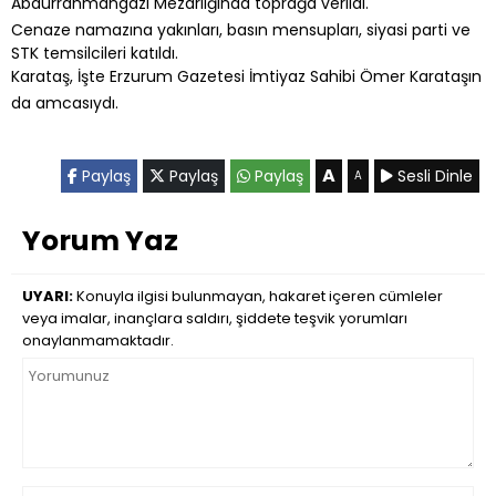
Abdurrahmangazi Mezarlığında toprağa verildi.
Cenaze namazına yakınları, basın mensupları, siyasi parti ve
STK temsilcileri katıldı.
Karataş, İşte Erzurum Gazetesi İmtiyaz Sahibi Ömer Karataşın
da amcasıydı.
A
Paylaş
Paylaş
Paylaş
Sesli Dinle
A
Yorum Yaz
UYARI:
Konuyla ilgisi bulunmayan, hakaret içeren cümleler
veya imalar, inançlara saldırı, şiddete teşvik yorumları
onaylanmamaktadır.