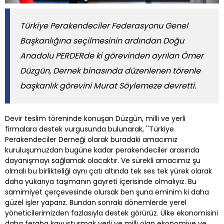
Türkiye Perakendeciler Federasyonu Genel
Başkanlığına seçilmesinin ardından Doğu
Anadolu PERDERde ki görevinden ayrılan Ömer
Düzgün, Dernek binasında düzenlenen törenle
başkanlık görevini Murat Söylemeze devretti.
Devir teslim töreninde konuşan Düzgün, milli ve yerli
firmalara destek vurgusunda bulunarak, ''Türkiye
Perakendeciler Derneği olarak buradaki amacımız
kuruluşumuzdan bugüne kadar perakendeciler arasında
dayanışmayı sağlamak olacaktır. Ve sürekli amacımız şu
olmalı bu birlikteliği aynı çatı altında tek ses tek yürek olarak
daha yukarıya taşımanın gayreti içerisinde olmalıyız. Bu
samimiyet çerçevesinde olursak ben şuna eminim ki daha
güzel işler yaparız. Bundan sonraki dönemlerde yerel
yöneticilerimizden fazlasıyla destek görürüz. Ülke ekonomisini
daha feraha kavuşturmak yerli ve milli olan ekonomiye ve