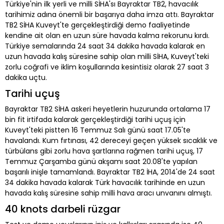
Türkiye'nin ilk yerli ve milli SİHA'sı Bayraktar TB2, havacılık
tarihimiz adına önemli bir başarıya daha imza attı. Bayraktar
TB2 SİHA Kuveyt'te gerçekleştirdiği demo faaliyetinde
kendine ait olan en uzun süre havada kalma rekorunu kırdı.
Türkiye semalarında 24 saat 34 dakika havada kalarak en
uzun havada kalış süresine sahip olan milli SİHA, Kuveyt'teki
zorlu coğrafi ve iklim koşullarında kesintisiz olarak 27 saat 3
dakika uçtu.
Tarihi uçuş
Bayraktar TB2 SİHA askeri heyetlerin huzurunda ortalama 17
bin fit irtifada kalarak gerçekleştirdiği tarihi uçuş için
Kuveyt'teki pistten 16 Temmuz Salı günü saat 17.05'te
havalandı. Kum fırtınası, 42 dereceyi geçen yüksek sıcaklık ve
türbülans gibi zorlu hava şartlarına rağmen tarihi uçuş, 17
Temmuz Çarşamba günü akşamı saat 20.08'te yapılan
başarılı inişle tamamlandı. Bayraktar TB2 İHA, 2014'de 24 saat
34 dakika havada kalarak Türk havacılık tarihinde en uzun
havada kalış süresine sahip milli hava aracı unvanını almıştı.
40 knots darbeli rüzgar