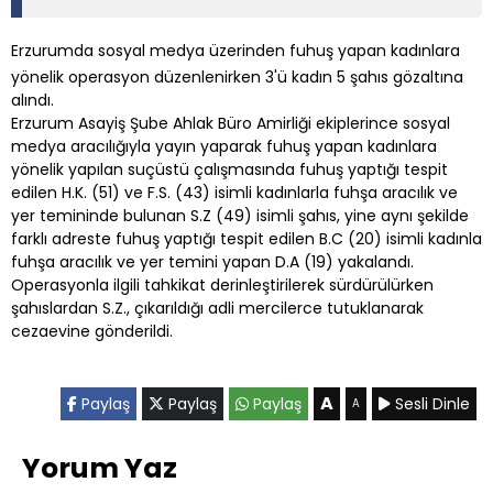
Erzurumda sosyal medya üzerinden fuhuş yapan kadınlara
yönelik operasyon düzenlenirken 3'ü kadın 5 şahıs gözaltına
alındı.
Erzurum Asayiş Şube Ahlak Büro Amirliği ekiplerince sosyal
medya aracılığıyla yayın yaparak fuhuş yapan kadınlara
yönelik yapılan suçüstü çalışmasında fuhuş yaptığı tespit
edilen H.K. (51) ve F.S. (43) isimli kadınlarla fuhşa aracılık ve
yer temininde bulunan S.Z (49) isimli şahıs, yine aynı şekilde
farklı adreste fuhuş yaptığı tespit edilen B.C (20) isimli kadınla
fuhşa aracılık ve yer temini yapan D.A (19) yakalandı.
Operasyonla ilgili tahkikat derinleştirilerek sürdürülürken
şahıslardan S.Z., çıkarıldığı adli mercilerce tutuklanarak
cezaevine gönderildi.
A
Paylaş
Paylaş
Paylaş
Sesli Dinle
A
Yorum Yaz