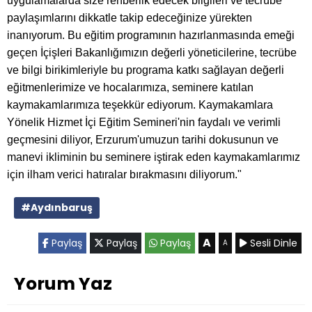
uygulamalarda size rehberlik edecek bilgileri ve tecrübe
paylaşımlarını dikkatle takip edeceğinize yürekten
inanıyorum. Bu eğitim programının hazırlanmasında emeği
geçen İçişleri Bakanlığımızın değerli yöneticilerine, tecrübe
ve bilgi birikimleriyle bu programa katkı sağlayan değerli
eğitmenlerimize ve hocalarımıza, seminere katılan
kaymakamlarımıza teşekkür ediyorum. Kaymakamlara
Yönelik Hizmet İçi Eğitim Semineri'nin faydalı ve verimli
geçmesini diliyor, Erzurum'umuzun tarihi dokusunun ve
manevi ikliminin bu seminere iştirak eden kaymakamlarımız
için ilham verici hatıralar bırakmasını diliyorum."
#Aydınbaruş
A
Paylaş
Paylaş
Paylaş
Sesli Dinle
A
Yorum Yaz