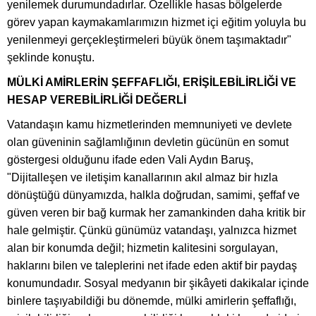
yenilemek durumundadırlar. Özellikle hasas bölgelerde
görev yapan kaymakamlarımızın hizmet içi eğitim yoluyla bu
yenilenmeyi gerçekleştirmeleri büyük önem taşımaktadır"
şeklinde konuştu.
MÜLKİ AMİRLERİN ŞEFFAFLIĞI, ERİŞİLEBİLİRLİĞİ VE
HESAP VEREBİLİRLİĞİ DEĞERLİ
Vatandaşın kamu hizmetlerinden memnuniyeti ve devlete
olan güveninin sağlamlığının devletin gücünün en somut
göstergesi olduğunu ifade eden Vali Aydın Baruş,
"Dijitalleşen ve iletişim kanallarının akıl almaz bir hızla
dönüştüğü dünyamızda, halkla doğrudan, samimi, şeffaf ve
güven veren bir bağ kurmak her zamankinden daha kritik bir
hale gelmiştir. Çünkü günümüz vatandaşı, yalnızca hizmet
alan bir konumda değil; hizmetin kalitesini sorgulayan,
haklarını bilen ve taleplerini net ifade eden aktif bir paydaş
konumundadır. Sosyal medyanın bir şikâyeti dakikalar içinde
binlere taşıyabildiği bu dönemde, mülki amirlerin şeffaflığı,