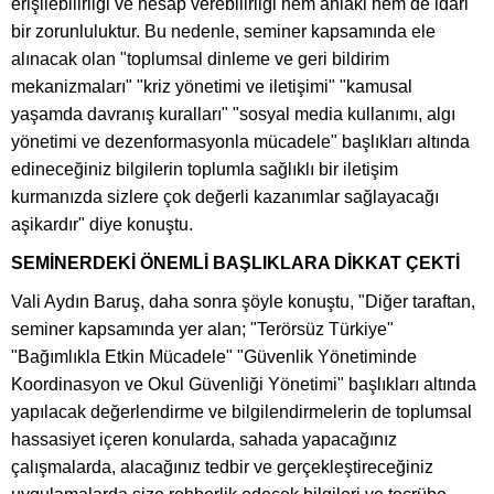
erişilebilirliği ve hesap verebilirliği hem ahlaki hem de idari
bir zorunluluktur. Bu nedenle, seminer kapsamında ele
alınacak olan "toplumsal dinleme ve geri bildirim
mekanizmaları" "kriz yönetimi ve iletişimi" "kamusal
yaşamda davranış kuralları" "sosyal media kullanımı, algı
yönetimi ve dezenformasyonla mücadele" başlıkları altında
edineceğiniz bilgilerin toplumla sağlıklı bir iletişim
kurmanızda sizlere çok değerli kazanımlar sağlayacağı
aşikardır" diye konuştu.
SEMİNERDEKİ ÖNEMLİ BAŞLIKLARA DİKKAT ÇEKTİ
Vali Aydın Baruş, daha sonra şöyle konuştu, "Diğer taraftan,
seminer kapsamında yer alan; "Terörsüz Türkiye"
"Bağımlıkla Etkin Mücadele" "Güvenlik Yönetiminde
Koordinasyon ve Okul Güvenliği Yönetimi" başlıkları altında
yapılacak değerlendirme ve bilgilendirmelerin de toplumsal
hassasiyet içeren konularda, sahada yapacağınız
çalışmalarda, alacağınız tedbir ve gerçekleştireceğiniz