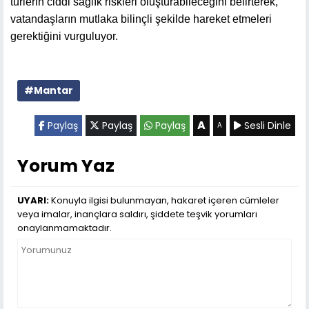
türlerin ciddi sağlık riskleri oluşturabileceğini belirterek,
vatandaşların mutlaka bilinçli şekilde hareket etmeleri
gerektiğini vurguluyor.
#Mantar
A
Paylaş
Paylaş
Paylaş
Sesli Dinle
A
Yorum Yaz
UYARI:
Konuyla ilgisi bulunmayan, hakaret içeren cümleler
veya imalar, inançlara saldırı, şiddete teşvik yorumları
onaylanmamaktadır.