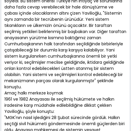
söyledi. Bu sistem önerisi Türkiye'nin ihtiyaç ve sorunlarına
daha fazla cevap verebilecek bir hale dönüştürme ve
çabası içinde olacaklarının altını çizen Yavilioğlu, "Sistemin
aynı zamanda bir tecrübenin ürünüdür. Yeni sistem
tıkanıkların ve ülkemizin önünü açacaktır. Bir taraftan
seçilmiş yetkileri belirlenmiş bir başbakan var. Diğer taraftan
anayasanın yürütme kısmına baktığımız zaman
Cumhurbaşkanının halk tarafından seçildiğinde birbirleriyle
çatışabileceği bir durumla karşı karşıya kalabiliyor. Yani
sistem kurgulanırken cumhurbaşkanına önemli bir yetki
veriyor ki, seçilmişler meclise geldiğinde, iktidara geldiğinde
onları kontrol edebilecekleri üstten atanmış bir sistem
olabilsin. Yani sistemi ve seçilmişleri kontrol edebileceği bir
mekanizmanın parçası olarak kurgulanmıştır" şeklinde
konuştu.
Amaç halkı merkeze koymak
1961 ve 1982 Anayasası ile seçilmiş hükümete ve halkın
iradesine karşı müdahale edilebildiğine dikkat çekken
Yavilioğlu, şöyle konuştu:
"MGK'nın nasıl işlediğini 28 Şubat sürecinde gördük. Halkın
seçtiği sivil hükümeti göndermesinde önemli güçlerden biri
oldu. Anayasa mahkemesi de sistemin vesayet