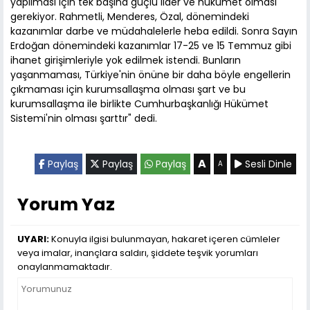
yapılması için tek başına güçlü lider ve hükümet olması
gerekiyor. Rahmetli, Menderes, Özal, dönemindeki
kazanımlar darbe ve müdahalelerle heba edildi. Sonra Sayın
Erdoğan dönemindeki kazanımlar 17-25 ve 15 Temmuz gibi
ihanet girişimleriyle yok edilmek istendi. Bunların
yaşanmaması, Türkiye'nin önüne bir daha böyle engellerin
çıkmaması için kurumsallaşma olması şart ve bu
kurumsallaşma ile birlikte Cumhurbaşkanlığı Hükümet
Sistemi'nin olması şarttır" dedi.
A
Paylaş
Paylaş
Paylaş
Sesli Dinle
A
Yorum Yaz
UYARI:
Konuyla ilgisi bulunmayan, hakaret içeren cümleler
veya imalar, inançlara saldırı, şiddete teşvik yorumları
onaylanmamaktadır.