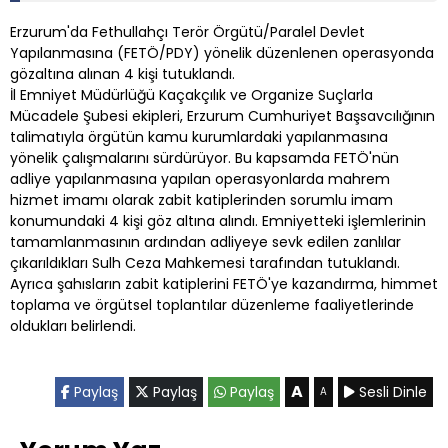
Erzurum'da Fethullahçı Terör Örgütü/Paralel Devlet
Yapılanmasına (FETÖ/PDY) yönelik düzenlenen operasyonda
gözaltına alınan 4 kişi tutuklandı.
İl Emniyet Müdürlüğü Kaçakçılık ve Organize Suçlarla
Mücadele Şubesi ekipleri, Erzurum Cumhuriyet Başsavcılığının
talimatıyla örgütün kamu kurumlardaki yapılanmasına
yönelik çalışmalarını sürdürüyor. Bu kapsamda FETÖ'nün
adliye yapılanmasına yapılan operasyonlarda mahrem
hizmet imamı olarak zabit katiplerinden sorumlu imam
konumundaki 4 kişi göz altına alındı. Emniyetteki işlemlerinin
tamamlanmasının ardından adliyeye sevk edilen zanlılar
çıkarıldıkları Sulh Ceza Mahkemesi tarafından tutuklandı.
Ayrıca şahısların zabit katiplerini FETÖ'ye kazandırma, himmet
toplama ve örgütsel toplantılar düzenleme faaliyetlerinde
oldukları belirlendi.
A
Paylaş
Paylaş
Paylaş
Sesli Dinle
A