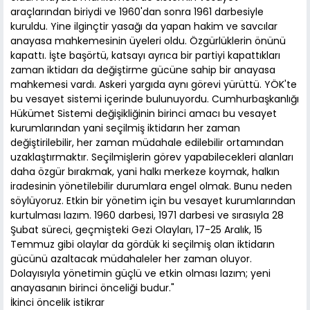
araçlarından biriydi ve 1960'dan sonra 1961 darbesiyle
kuruldu. Yine ilginçtir yasağı da yapan hakim ve savcılar
anayasa mahkemesinin üyeleri oldu. Özgürlüklerin önünü
kapattı. İşte başörtü, katsayı ayrıca bir partiyi kapattıkları
zaman iktidarı da değiştirme gücüne sahip bir anayasa
mahkemesi vardı. Askeri yargıda aynı görevi yürüttü. YÖK'te
bu vesayet sistemi içerinde bulunuyordu. Cumhurbaşkanlığı
Hükümet Sistemi değişikliğinin birinci amacı bu vesayet
kurumlarından yani seçilmiş iktidarın her zaman
değiştirilebilir, her zaman müdahale edilebilir ortamından
uzaklaştırmaktır. Seçilmişlerin görev yapabilecekleri alanları
daha özgür bırakmak, yani halkı merkeze koymak, halkın
iradesinin yönetilebilir durumlara engel olmak. Bunu neden
söylüyoruz. Etkin bir yönetim için bu vesayet kurumlarından
kurtulması lazım. 1960 darbesi, 1971 darbesi ve sırasıyla 28
Şubat süreci, geçmişteki Gezi Olayları, 17-25 Aralık, 15
Temmuz gibi olaylar da gördük ki seçilmiş olan iktidarın
gücünü azaltacak müdahaleler her zaman oluyor.
Dolayısıyla yönetimin güçlü ve etkin olması lazım; yeni
anayasanın birinci önceliği budur."
İkinci öncelik istikrar