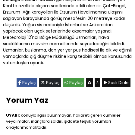
Kentte özellikle akşam saatlerinde etkili olan sis Çat-Bingöl,
Erzurum-Ağrı karayolları ile Erzurum Havalimanına ulaşımı
sağlayan karayolunda görüş mesafesini 20 metreye kadar
düşürdü. Yoğun sis nedeniyle İstanbul ve Ankara'dan
yapılacak olan uçak seferlerinde aksamalar yaşandı.
Meteoroloji 12'nci Bölge Müdürlüğü uzmanları, hava
sıcaklıklarının mevsim normallerinde seyredeceğini bildirdi.
Uzmanlar, buzlanma, don yer yer pus hadisesi ile dik ve eğimli
yamaçlarda çığ düşme riskine karşı tedbirli olması konusunda
vatandaşları uyardı.
A
Paylaş
Paylaş
Paylaş
Sesli Dinle
A
Yorum Yaz
UYARI:
Konuyla ilgisi bulunmayan, hakaret içeren cümleler
veya imalar, inançlara saldırı, şiddete teşvik yorumları
onaylanmamaktadır.