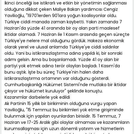
İkinci önceliği ise istikrarlı ve etkin bir yönetimin sağlanması
olduğuna dikkat çeken Maliye Bakan yardımcısı Cengiz
Yavilioğlu, "1970'lerden 90'lara yoğun koalisyonlar oldu.
Türkiye ciddi manada zaman kaybetti. Yakın zamanda 7
Haziran'da yüzde 41 oranında bir oy alan parti maalesef
iktidar olamadı. 7 Haziran ile 1 Kasım arasında geçen süreçte
Türkiye'ye nelere mal olduğunu gördük. Hakeza ekonomik
olarak yerel ve ulusal anlamda Türkiye'ye ciddi saldırılar
oldu. Yani bu istikrarsızlaştırma adına yapıldı ki, bir sonraki
adımı gelsin. Ama bu başarılamadı. Yüzde 41 oy alan bir
partiyi yok etmek adına terör olayları başladı. 1 Kasım'da
bunu aştık. İşte bu süreç Türkiye'nin halen daha
istikrarsızlaştırma ortamının var olduğunu gösterdi.
Cumhurbaşkanlığı Hükümet Sistemi'nde mutlaka bir iktidar
çıkıyor ve hükümet kuruluyor" şeklinde konuştu.
Kazanımlar darbelerle yok edildi
Ak Partinin 15 yıllık bir birikiminin olduğuna vurgu yapan
Yavilioğlu, "15 Temmuz bu birikimleri yok etme girişiminde
bulunmak için yapılan oyunlardan birisidir. 15 Temmuz, 7
Haziran ve 17-25 Aralık gibi olaylar olmaması ve kazanımların
kurumsallaşması için uzun dönemli yatırım ve hizmetlerin