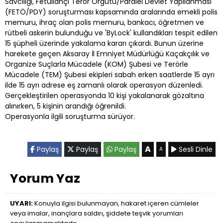
Savcılığı, Fetullahçı Terör Örgütü/Paralel Devlet Yapılanması
(FETÖ/PDY) soruşturması kapsamında aralarında emekli polis
memuru, ihraç olan polis memuru, bankacı, öğretmen ve
rütbeli askerin bulunduğu ve 'ByLock' kullandıkları tespit edilen
15 şüpheli üzerinde yakalama kararı çıkardı. Bunun üzerine
harekete geçen Aksaray İl Emniyet Müdürlüğü Kaçakçılık ve
Organize Suçlarla Mücadele (KOM) Şubesi ve Terörle
Mücadele (TEM) Şubesi ekipleri sabah erken saatlerde 15 ayrı
ilde 15 ayrı adrese eş zamanlı olarak operasyon düzenledi.
Gerçekleştirilen operasyonda 10 kişi yakalanarak gözaltına
alınırken, 5 kişinin arandığı öğrenildi.
Operasyonla ilgili soruşturma sürüyor.
A
Paylaş
Paylaş
Paylaş
Sesli Dinle
A
Yorum Yaz
UYARI:
Konuyla ilgisi bulunmayan, hakaret içeren cümleler
veya imalar, inançlara saldırı, şiddete teşvik yorumları