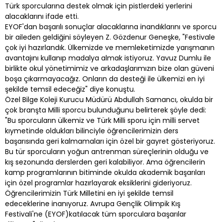
Türk sporcularına destek olmak için pistlerdeki yerlerini
alacaklarını ifade etti.
EYOF'dan başarılı sonuçlar alacaklarına inandıklarını ve sporcu
bir aileden geldiğini söyleyen Z. Gözdenur Geneşke, "Festivale
çok iyi hazırlandık. Ülkemizde ve memleketimizde yarışmanın
avantajını kullanıp madalya almak istiyoruz. Yavuz Dumlu ile
birlikte okul yönetimimiz ve arkadaşlarımızın bize olan güveni
boşa çıkarmayacağız. Onların da desteği ile ülkemizi en iyi
şekilde temsil edeceğiz" diye konuştu.
Özel Bilge Koleji Kurucu Müdürü Abdullah Samancı, okulda bir
çok branşta Milli sporcu bulunduğunu belirterek şöyle dedi:
"Bu sporcuların ülkemiz ve Türk Milli sporu için milli servet
kıymetinde oldukları bilinciyle öğrencilerimizin ders
başarısında geri kalmamaları için özel bir gayret gösteriyoruz.
Bu tür sporcuların yoğun antrenman süreçlerinin olduğu ve
kış sezonunda derslerden geri kalabiliyor. Ama öğrencilerin
kamp programlarının bitiminde okulda akademik başarıları
için özel programlar hazırlayarak eksiklerini gideriyoruz.
Öğrencilerimizin Türk Milletini en iyi şekilde temsil
edeceklerine inanıyoruz. Avrupa Gençlik Olimpik Kış
Festivali'ne (EYOF)katılacak tüm sporculara başarılar