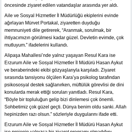
öncesinde ziyaret edilen vatandaşlar arasında yer aldı.
Aile ve Sosyal Hizmetler İl Müdürlüğü ekiplerini evinde
ağırlayan Mürvet Portakal, ziyaretten duyduğu
memnuniyeti dile getirerek, “Aranmak, sorulmak, bir
ihtiyacımızın görülmesi kadar güzel. Devletin evimde, çok
mutluyum.” ifadelerini kullandı.
Alipaşa Mahallesi’nde yalnız yaşayan Resul Kara ise
Erzurum Aile ve Sosyal Hizmetler İl Müdürü Hasan Aykut
ve beraberindeki ekibi gözyaşlarıyla karşıladı. Ziyaret
sırasında tansiyonu ölçülen Kara’ya psikolog tarafından
psikososyal destek sağlanırken, müftülük görevlisi de dini
konularda merak ettiği soruları yanıtladı. Resul Kara,
“Böyle bir topluluğun gelip bizi dinlemesi çok önemli.
Sohbetimiz çok güzel geçti. Dünya benim oldu sanki. Allah
hepinizden razı olsun.” sözleriyle duygularını ifade etti.
Erzurum Aile ve Sosyal Hizmetler İl Müdürü Hasan Aykut
ise projenin yalnızca bir ziyaret programı olmadığını