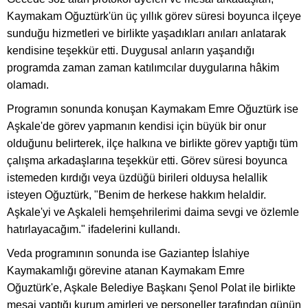
Kaymakam Oğuztürk'ün üç yıllık görev süresi boyunca ilçeye
sunduğu hizmetleri ve birlikte yaşadıkları anıları anlatarak
kendisine teşekkür etti. Duygusal anların yaşandığı
programda zaman zaman katılımcılar duygularına hâkim
olamadı.
Programın sonunda konuşan Kaymakam Emre Oğuztürk ise
Aşkale'de görev yapmanın kendisi için büyük bir onur
olduğunu belirterek, ilçe halkına ve birlikte görev yaptığı tüm
çalışma arkadaşlarına teşekkür etti. Görev süresi boyunca
istemeden kırdığı veya üzdüğü birileri olduysa helallik
isteyen Oğuztürk, "Benim de herkese hakkım helaldir.
Aşkale'yi ve Aşkaleli hemşehrilerimi daima sevgi ve özlemle
hatırlayacağım." ifadelerini kullandı.
Veda programının sonunda ise Gaziantep İslahiye
Kaymakamlığı görevine atanan Kaymakam Emre
Oğuztürk'e, Aşkale Belediye Başkanı Şenol Polat ile birlikte
mesai yaptığı kurum amirleri ve personeller tarafından günün