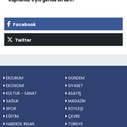
Kaptanlar 5 yılı geride bıraktı!
Facebook
Twitter
ERZURUM
GÜNDEM
EKONOMİ
SİYASET
KÜLTÜR - SANAT
ASAYİŞ
SAĞLIK
MAGAZİN
SPOR
SÖYLEŞİ
EĞİTİM
ÇEVRE
HABERDE İNSAN
TÜRKIYE