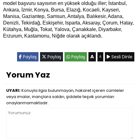
model başvuru sayısının en yüksek olduğu iller; İstanbul,
Ankara, İzmir, Konya, Bursa, Elazığ, Kocaeli, Kayseri,
Manisa, Gaziantep, Samsun, Antalya, Balıkesir, Adana,
Denizli, Tekirdağ, Eskişehir, Isparta, Aksaray, Çorum, Hatay,
Kütahya, Muğla, Tokat, Yalova, Çanakkale, Diyarbakır,
Erzurum, Kastamonu, Niğde olarak açıklandı.
A
Paylaş
Paylaş
Paylaş
Sesli Dinle
A
Yorum Yaz
UYARI:
Konuyla ilgisi bulunmayan, hakaret içeren cümleler
veya imalar, inançlara saldırı, şiddete teşvik yorumları
onaylanmamaktadır.