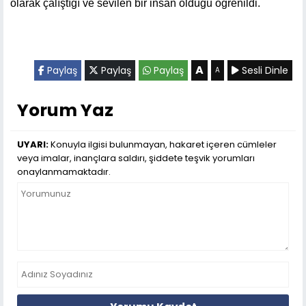
olarak çalıştığı ve sevilen bir insan olduğu öğrenildi.
A
Paylaş
Paylaş
Paylaş
Sesli Dinle
A
Yorum Yaz
UYARI:
Konuyla ilgisi bulunmayan, hakaret içeren cümleler
veya imalar, inançlara saldırı, şiddete teşvik yorumları
onaylanmamaktadır.