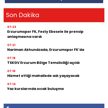
Son Dakika
07:23
Erzurumspor FK, Festy Ebosele ile prensip
anlaşmasına vardı
07:21
Nariman Akhundzada, Erzurumspor FK'da
07:18
TSKGV Erzurum Bölge Temsilciliği açıldı
07:15
Hizmet ettiği mahallede adı yaşayacak
07:14
Yaz kurslarında sıcak buluşma