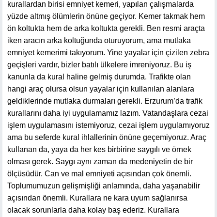
kurallardan birisi emniyet kemeri, yapılan çalışmalarda
yüzde altmış ölümlerin önüne geçiyor. Kemer takmak hem
ön koltukta hem de arka koltukta gerekli. Ben resmi araçta
iken aracın arka koltuğunda oturuyorum, ama mutlaka
emniyet kemerimi takıyorum. Yine yayalar için çizilen zebra
geçişleri vardır, bizler batılı ülkelere imreniyoruz. Bu iş
kanunla da kural haline gelmiş durumda. Trafikte olan
hangi araç olursa olsun yayalar için kullanılan alanlara
geldiklerinde mutlaka durmaları gerekli. Erzurum’da trafik
kurallarını daha iyi uygulamamız lazım. Vatandaşlara cezai
işlem uygulamasını istemiyoruz, cezai işlem uygulamıyoruz
ama bu seferde kural ihlallerinin önüne geçemiyoruz. Araç
kullanan da, yaya da her kes birbirine saygılı ve örnek
olması gerek. Saygı aynı zaman da medeniyetin de bir
ölçüsüdür. Can ve mal emniyeti açısından çok önemli.
Toplumumuzun gelişmişliği anlamında, daha yaşanabilir
açısından önemli. Kurallara ne kara uyum sağlanırsa
olacak sorunlarla daha kolay baş ederiz. Kurallara