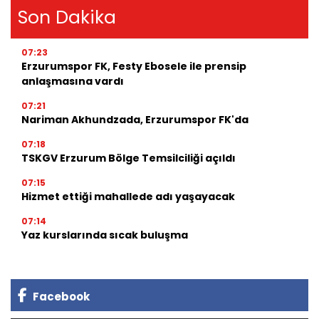
Son Dakika
07:23
Erzurumspor FK, Festy Ebosele ile prensip
anlaşmasına vardı
07:21
Nariman Akhundzada, Erzurumspor FK'da
07:18
TSKGV Erzurum Bölge Temsilciliği açıldı
07:15
Hizmet ettiği mahallede adı yaşayacak
07:14
Yaz kurslarında sıcak buluşma
Facebook