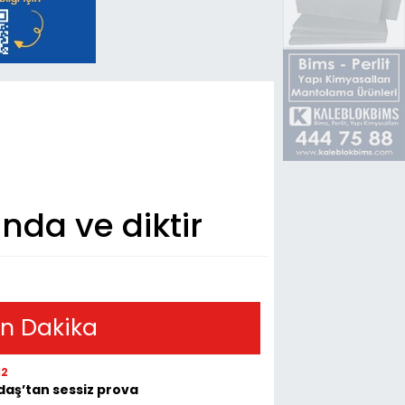
nda ve diktir
n Dakika
12
aş’tan sessiz prova