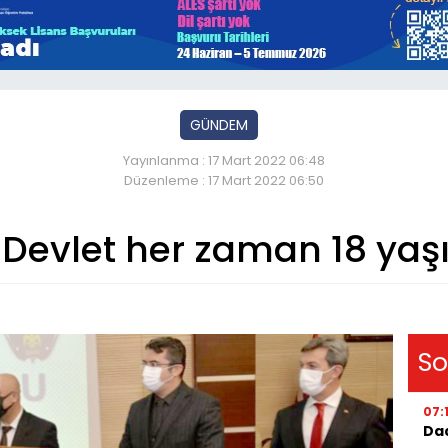
GÜNDEM
Yayınlanma : 17 Mart 2022 06:48
Düzenleme : 17 Mart 2022 06:50
 Devlet her zaman 18 yaşı
So
07:
Dad