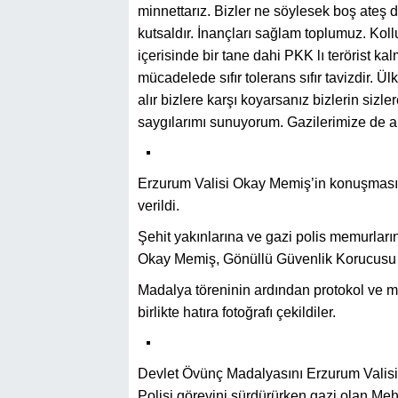
minnettarız. Bizler ne söylesek boş ateş d
kutsaldır. İnançları sağlam toplumuz. Kollu
içerisinde bir tane dahi PKK lı terörist kal
mücadelede sıfır tolerans sıfır tavizdir. 
alır bizlere karşı koyarsanız bizlerin sizler
saygılarımı sunuyorum. Gazilerimize de aile
Erzurum Valisi Okay Memiş’in konuşmasın
verildi.
Şehit yakınlarına ve gazi polis memurlar
Okay Memiş, Gönüllü Güvenlik Korucusu Yak
Madalya töreninin ardından protokol ve m
birlikte hatıra fotoğrafı çekildiler.
Devlet Övünç Madalyasını Erzurum Valis
Polisi görevini sürdürürken gazi olan Meh