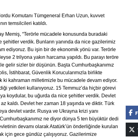
lordu Komutanı Tümgeneral Erhan Uzun, kuvvet
n temsilcileri katıldı.
ay Memiş, “Terörle mücadele konusunda buradaki
e şehitler verdik. Bunların yanında da nice gazilerimiz
m ediyoruz. Bu işin bir de ekonomik yönü var. Terörle
se 2 trilyona yakın harcama yapıldı. Bu parayı teröre
le gelir sizler bir düşünün. Başta Cumhurbaşkanımız
s, İstihbarat, Güvenlik Korucularımızla birlikte
 ki kahraman milletimizle bu mücadele devam ediyor.
iği yetkileri kullanıyoruz. 15 Temmuz’da hiçbir görevi
aya koydular, bu uğurda da nice şehitler verdik. Devlet
 az kaldı. Devlet her zaman 18 yaşında ve diktir. Türk
veya devlet vardır. Rusya ve Ukrayna krizi yanı
F
. Cumhurbaşkanımız ne diyor dünya 5 ten büyüktür dedi
evletinin devamı olarak Atatürk’ün önderliğinde kurulan
k için gece gündüz çalışıyoruz. Gazilerimize