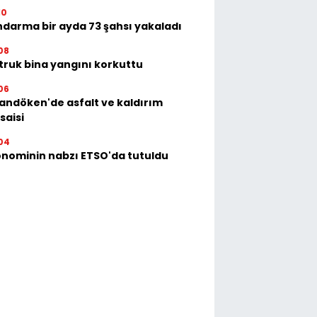
10
darma bir ayda 73 şahsı yakaladı
08
ruk bina yangını korkuttu
06
andöken'de asfalt ve kaldırım
saisi
04
nominin nabzı ETSO'da tutuldu