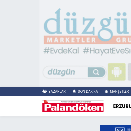
YAZARLAR
SON DAKİKA
MANŞETLER
ERZUR