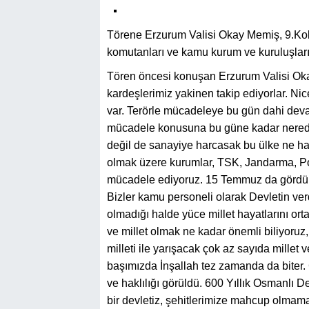
Törene Erzurum Valisi Okay Memiş, 9.Ko
komutanları ve kamu kurum ve kuruluşlarını
Tören öncesi konuşan Erzurum Valisi Ok
kardeşlerimiz yakinen takip ediyorlar. Nic
var. Terörle mücadeleye bu gün dahi deva
mücadele konusuna bu güne kadar neredey
değil de sanayiye harcasak bu ülke ne ha
olmak üzere kurumlar, TSK, Jandarma, Poli
mücadele ediyoruz. 15 Temmuz da gördük
Bizler kamu personeli olarak Devletin verd
olmadığı halde yüce millet hayatlarını ort
ve millet olmak ne kadar önemli biliyoruz,
milleti ile yarışacak çok az sayıda millet 
başımızda İnşallah tez zamanda da biter
ve haklılığı görüldü. 600 Yıllık Osmanlı D
bir devletiz, şehitlerimize mahcup olmama