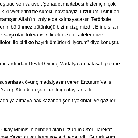
üştüğü yeri yakıyor. Şehadet mertebesi bizler için çok
k kuvvetlerimizle sürekli havadayız, Erzurum il sınırları
mamıştır. Allah’ın izniyle de kalmayacaktır. Teröristle
Ülkenin bölünmez bütünlüğü bizim çizgimizdir. Eline silah
e karşı olan toleransı sıfır olur. Şehit ailelerimize
leri ile birlikte hayırlı ömürler diliyorum” diye konuştu.
ın ardından Devlet Övünç Madalyaları hak sahiplerine
ına sarılarak övünç madalyasını veren Erzurum Valisi
up Aktürk’ün şehit edildiği olayı anlattı.
adalya almaya hak kazanan şehit yakınları ve gaziler
i Okay Memiş’in elinden alan Erzurum Özel Harekat
met Yazıcı duygularını şöyle dile getirdi; “Gururluyum,