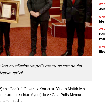
07:
Jan
07:
Met
07:
Pal
me
07:
Eko
 korucu ailesine ve polis memurlarına devlet
enle verildi.
 Şehit Gönüllü Güvenlik Korucusu Yakup Aktürk için
er Yardımcısı İrfan Aydoğdu ve Gazi Polis Memuru
 takdim edildi.