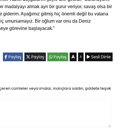
r madalyayı almak ayrı bir gurur veriyor, savaş olsa bir
giderim. Ayağımız gitmiş hiç önemli değil bu vatana
hiç umursamayız. Bir oğlum var onu da Deniz
neye görevine başlayacak.”
A
Paylaş
Paylaş
Paylaş
Sesli Dinle
A
eren cümleler veya imalar, inançlara saldırı, şiddete teşvik