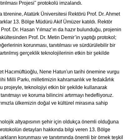
ırılması Projesi" protokolü imzalandı.
 törenine, Atatürk Üniversitesi Rektörü Prof. Dr. Ahmet
rklar 13. Bölge Müdürü Akif Ümüzer katıldı. Rektör
 Prof. Dr. Hasan Yılmaz’ın da hazır bulunduğu, projenin
ültesinden Prof. Dr. Metin Demir’in yaptığı protokol;
erlerinin korunması, tanıtılması ve sürdürülebilir bir
ırılmış gerçeklik teknolojilerinin etkin bir şekilde
et Hacımüftüoğlu, Nene Hatun'un tarihi önemine vurgu
hi Milli Parkı, milletimizin kahramanlık ve fedakârlık
u projeyle, teknolojiyi etkin bir şekilde kullanarak
 tanıtmayı ve koruma bilincini artırmayı hedefliyoruz.
arımızla ülkemizin doğal ve kültürel mirasına sahip
eknolojik altyapısının şehir için oldukça önemli olduğuna
otokolün detayları hakkında bilgi veren 13. Bölge
arkların korunması ve tanıtımında önemli bir örnek teşkil