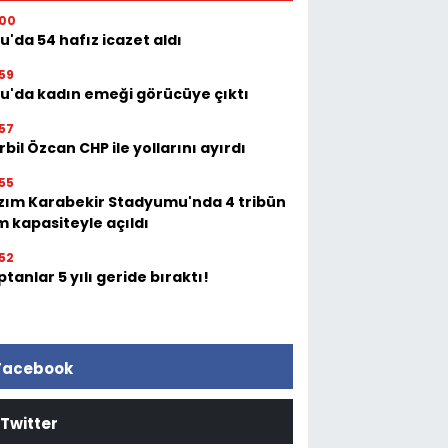
:00
u'da 54 hafız icazet aldı
59
tu'da kadın emeği görücüye çıktı
57
bil Özcan CHP ile yollarını ayırdı
55
zım Karabekir Stadyumu'nda 4 tribün
m kapasiteyle açıldı
52
tanlar 5 yılı geride bıraktı!
Facebook
Twitter