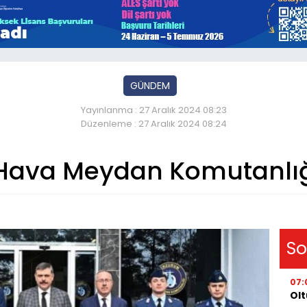
GÜNDEM
Yayınlanma : 27 Aralık 2024 08:23
Düzenleme : 27 Aralık 2024 08:24
e Hava Meydan Komutanlığ
So
07:
Olt