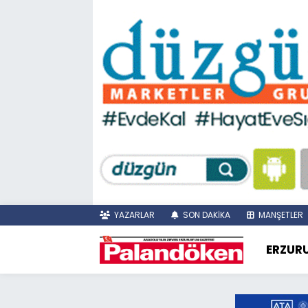
YAZARLAR
SON DAKİKA
MANŞETLER
ERZUR