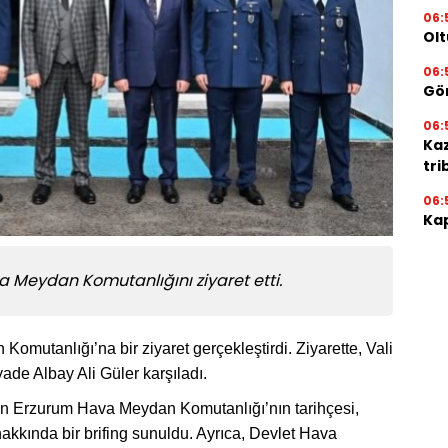
06:
Olt
06:
Gör
06:
Ka
tri
06:
Kap
va Meydan Komutanlığını ziyaret etti.
omutanlığı’na bir ziyaret gerçekleştirdi. Ziyarette, Vali
de Albay Ali Güler karşıladı.
an Erzurum Hava Meydan Komutanlığı’nın tarihçesi,
akkında bir brifing sunuldu. Ayrıca, Devlet Hava