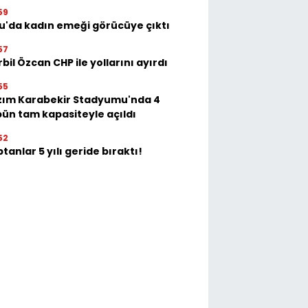
59
u'da kadın emeği görücüye çıktı
57
bil Özcan CHP ile yollarını ayırdı
55
zım Karabekir Stadyumu'nda 4
bün tam kapasiteyle açıldı
52
tanlar 5 yılı geride bıraktı!