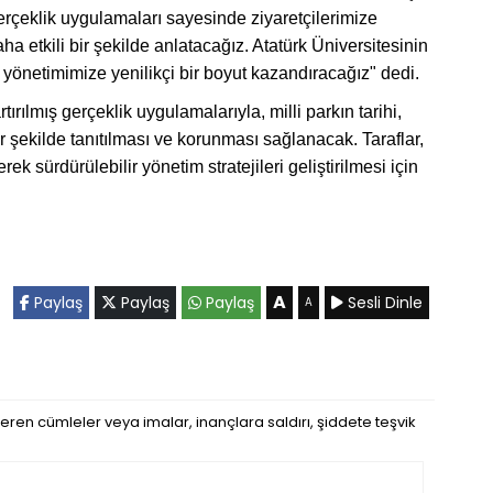
gerçeklik uygulamaları sayesinde ziyaretçilerimize
aha etkili bir şekilde anlatacağız. Atatürk Üniversitesinin
rk yönetimimize yenilikçi bir boyut kazandıracağız" dedi.
ırılmış gerçeklik uygulamalarıyla, milli parkın tarihi,
ir şekilde tanıtılması ve korunması sağlanacak. Taraflar,
rek sürdürülebilir yönetim stratejileri geliştirilmesi için
A
Paylaş
Paylaş
Paylaş
Sesli Dinle
A
eren cümleler veya imalar, inançlara saldırı, şiddete teşvik