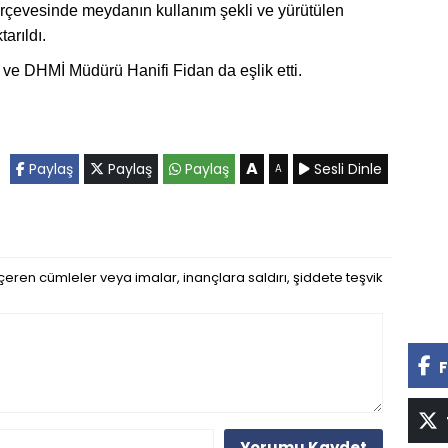
çerçevesinde meydanın kullanım şekli ve yürütülen
tarıldı.
ve DHMİ Müdürü Hanifi Fidan da eşlik etti.
A
Paylaş
Paylaş
Paylaş
Sesli Dinle
A
eren cümleler veya imalar, inançlara saldırı, şiddete teşvik
F
Yorumu Kaydet