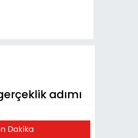
 gerçeklik adımı
n Dakika