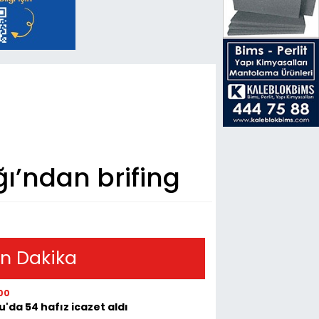
ı’ndan brifing
n Dakika
00
u'da 54 hafız icazet aldı