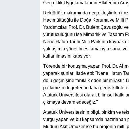
Gerçeklik Uygulamalarının Etkilerinin Araşt
Rektörlük makamında gerçekleştirilen imza
Hacımüftüoğlu ile Doğa Koruma ve Milli Pa
Yardımcıları Prof. Dr. Bülent Çavuşoğlu ve
yürütücülüğünü ise Mimarlık ve Tasarım Fak
Nene Hatun Tarihi Milli Parkının kaynak değ
yaklaşımla yönetilmesi amacıyla sanal ve art
kullanılmasını kapsıyor.
Törende bir konuşma yapan Prof. Dr. Ahm
yaparak şunları ifade etti: "Nene Hatun Tari
dolu geçmişine tanıklık eden bir mirastır. B
parkımızın değerlerini daha geniş kitlelere
Atatürk Üniversitesi olarak bilimsel katkıl
çıkmaya devam edeceğiz."
Atatürk Üniversitesinin bilgi, birikim ve t
vurgu yapan ve bu kapsamda hazırlanan pr
Müdürü Akif Ümüzer ise bu projenin milli p