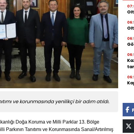
07
Olt
06:
Ol
06:
Gör
06:
Ka
ta
06:
Kap
nıtımı ve korunmasında yenilikçi bir adım atıldı.
akanlığı Doğa Koruma ve Milli Parklar 13. Bölge
li Parkının Tanıtımı ve Korunmasında Sanal/Artırılmış