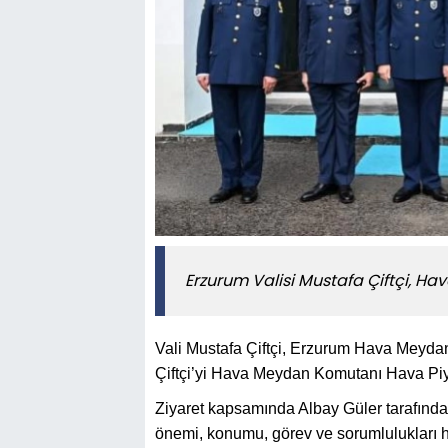
Erzurum Valisi Mustafa Çiftçi, Ha
Vali Mustafa Çiftçi, Erzurum Hava Meydan K
Çiftçi’yi Hava Meydan Komutanı Hava Piya
Ziyaret kapsamında Albay Güler tarafınd
önemi, konumu, görev ve sorumlulukları h