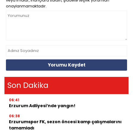
veya imalar, inançlara saldırı, şiddete teşvik yorumları
onaylanmamaktadır.
Yorumu Kaydet
Son Dakika
06:41
Erzurum Adliyesi’nde yangın!
06:38
Erzurumspor FK, sezon öncesi kamp çalışmalarını
tamamladı