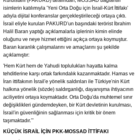
Kurdistani (PAKURD) tarafından, MOSSAD bağlantılı
isimlerin katılımıyla 'Yeni Orta Doğu için İsrail-Kürt İttifakı'
adıyla dijital konferanslar gerçekleştirileceği ortaya çıktı.
İsrail eliyle kurulan PAKURD'un başındaki terörist İbrahim
Halil Baran yaptığı açıklamalarla iplerinin kimin elinde
oluğunu ve neye hizmet ettiğini açıkça ortaya koymuştur.
Baran karanlık çalışmalarını ve amaçlarını şu şekilde
açıklamıştır:
'Hem Kürt hem de Yahudi toplulukları hayatta kalma
tehditlerine karşı ortak farkındalık kazanmaktadır. Hamas ve
İran ittifakının İsrail'e yönelik saldırıları ile Türkiye'nin Kürt
halkına yönelik (sözde) saldırganlığı, dayanışma ihtiyacının
aciliyetini ortaya koymaktadır. Orta Doğu'da muhtemel sınır
değişiklikleri gündemdeyken, bir Kürt devletinin kurulması,
İsrail'in güvenliğinin sağlanması için kritik bir önem
taşımaktadır.'"
KÜÇÜK İSRAİL İÇİN PKK-MOSSAD İTTİFAKI