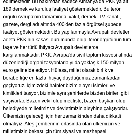
edilmektedir. Bu bakımdan sadece Almanya'da PKK'ya ait
189 dernek ve kuruluş faaliyet göstermektedir. Bu terör
örgütü Avrupa'nın tamamında, vakıf, dernek, TV kanalı,
gazete, dergi adı altında 400'den fazla örgütsel şubede
faaliyet göstermektedir. Bu yapılanmayla Avrupalı devletler
adeta PKK'nın kasası durumunda olup, terör örgütünün tüm
iaşe ve her türlü ihtiyacı Avrupalı devletlerce
karşılanmaktadır. PKK, Avrupa'da sivil toplum kisvesi alında
düzenlediği organizasyonlarla yılda yaklaşık 150 milyon
euro gelir elde ediyor. Hülasa, millet olarak birlik ve
beraberliğe en fazla ihtiyaç duyduğumuz zamanlardan
geçiyoruz. İçimizdeki hainler bizimle aynı isimleri ve
kimlikleri taşıyor, bizimle aynı şehirlerde bizden birileri gibi
yaşıyorlar. Bazen vekil olup mecliste, bazen başkan olup
belediyede milletimiz ve devletimizin aleyhine çalışıyorlar.
Ülkemizin geleceği için her zamankinden daha dikkatli
olmalıyız. Ateş çemberinin ortasında olan ülkemizin ve
milletimizin bekası için tüm siyasi ve mezhepsel