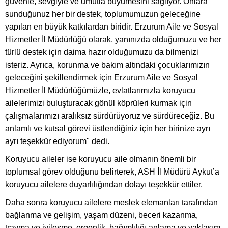
güvenle, sevgiyle ve umutla büyümesini sağlıyor. Onlara
sunduğunuz her bir destek, toplumumuzun geleceğine
yapılan en büyük katkılardan biridir. Erzurum Aile ve Sosyal
Hizmetler İl Müdürlüğü olarak, yanınızda olduğumuzu ve her
türlü destek için daima hazır olduğumuzu da bilmenizi
isteriz. Ayrıca, korunma ve bakım altındaki çocuklarımızın
geleceğini şekillendirmek için Erzurum Aile ve Sosyal
Hizmetler İl Müdürlüğümüzle, evlatlarımızla koruyucu
ailelerimizi buluşturacak gönül köprüleri kurmak için
çalışmalarımızı aralıksız sürdürüyoruz ve sürdüreceğiz. Bu
anlamlı ve kutsal görevi üstlendiğiniz için her birinize ayrı
ayrı teşekkür ediyorum" dedi.
Koruyucu aileler ise koruyucu aile olmanın önemli bir
toplumsal görev olduğunu belirterek, ASH İl Müdürü Aykut’a
koruyucu ailelere duyarlılığından dolayı teşekkür ettiler.
Daha sonra koruyucu ailelere meslek elemanları tarafından
bağlanma ve gelişim, yaşam düzeni, beceri kazanma,
travma ve iyileşme, ergenlik, bağımlılığı anlama ve yaklaşım,