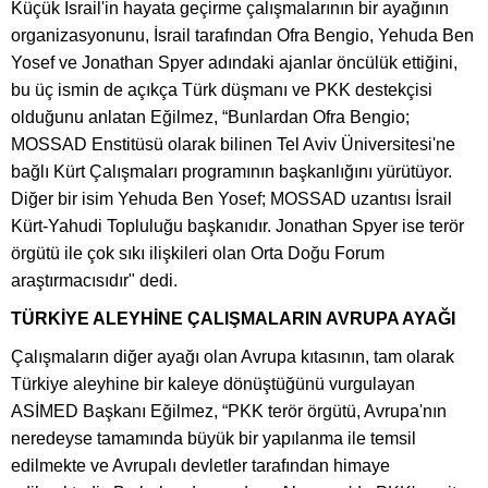
Küçük İsrail'in hayata geçirme çalışmalarının bir ayağının
organizasyonunu, İsrail tarafından Ofra Bengio, Yehuda Ben
Yosef ve Jonathan Spyer adındaki ajanlar öncülük ettiğini,
bu üç ismin de açıkça Türk düşmanı ve PKK destekçisi
olduğunu anlatan Eğilmez, “Bunlardan Ofra Bengio;
MOSSAD Enstitüsü olarak bilinen Tel Aviv Üniversitesi'ne
bağlı Kürt Çalışmaları programının başkanlığını yürütüyor.
Diğer bir isim Yehuda Ben Yosef; MOSSAD uzantısı İsrail
Kürt-Yahudi Topluluğu başkanıdır. Jonathan Spyer ise terör
örgütü ile çok sıkı ilişkileri olan Orta Doğu Forum
araştırmacısıdır" dedi.
TÜRKİYE ALEYHİNE ÇALIŞMALARIN AVRUPA AYAĞI
Çalışmaların diğer ayağı olan Avrupa kıtasının, tam olarak
Türkiye aleyhine bir kaleye dönüştüğünü vurgulayan
ASİMED Başkanı Eğilmez, “PKK terör örgütü, Avrupa'nın
neredeyse tamamında büyük bir yapılanma ile temsil
edilmekte ve Avrupalı devletler tarafından himaye