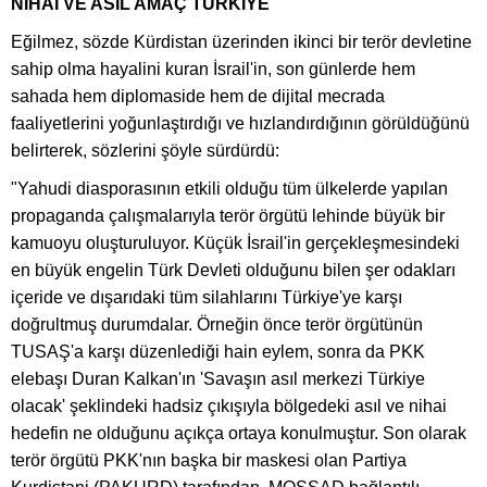
NİHAİ VE ASIL AMAÇ TÜRKİYE
Eğilmez, sözde Kürdistan üzerinden ikinci bir terör devletine
sahip olma hayalini kuran İsrail'in, son günlerde hem
sahada hem diplomaside hem de dijital mecrada
faaliyetlerini yoğunlaştırdığı ve hızlandırdığının görüldüğünü
belirterek, sözlerini şöyle sürdürdü:
"Yahudi diasporasının etkili olduğu tüm ülkelerde yapılan
propaganda çalışmalarıyla terör örgütü lehinde büyük bir
kamuoyu oluşturuluyor. Küçük İsrail'in gerçekleşmesindeki
en büyük engelin Türk Devleti olduğunu bilen şer odakları
içeride ve dışarıdaki tüm silahlarını Türkiye'ye karşı
doğrultmuş durumdalar. Örneğin önce terör örgütünün
TUSAŞ'a karşı düzenlediği hain eylem, sonra da PKK
elebaşı Duran Kalkan'ın 'Savaşın asıl merkezi Türkiye
olacak' şeklindeki hadsiz çıkışıyla bölgedeki asıl ve nihai
hedefin ne olduğunu açıkça ortaya konulmuştur. Son olarak
terör örgütü PKK'nın başka bir maskesi olan Partiya