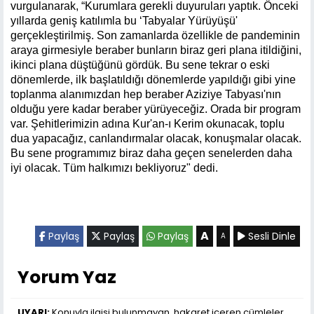
vurgulanarak, “Kurumlara gerekli duyuruları yaptık. Önceki
yıllarda geniş katılımla bu ‘Tabyalar Yürüyüşü'
gerçekleştirilmiş. Son zamanlarda özellikle de pandeminin
araya girmesiyle beraber bunların biraz geri plana itildiğini,
ikinci plana düştüğünü gördük. Bu sene tekrar o eski
dönemlerde, ilk başlatıldığı dönemlerde yapıldığı gibi yine
toplanma alanımızdan hep beraber Aziziye Tabyası'nın
olduğu yere kadar beraber yürüyeceğiz. Orada bir program
var. Şehitlerimizin adına Kur'an-ı Kerim okunacak, toplu
dua yapacağız, canlandırmalar olacak, konuşmalar olacak.
Bu sene programımız biraz daha geçen senelerden daha
iyi olacak. Tüm halkımızı bekliyoruz" dedi.
A
Paylaş
Paylaş
Paylaş
Sesli Dinle
A
Yorum Yaz
UYARI:
Konuyla ilgisi bulunmayan, hakaret içeren cümleler