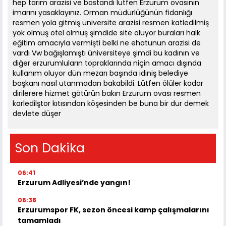
hep tarım arazisi ve bostandı lütfen Erzurum ovasının
imarını yasaklayınız. Orman müdürlüğünün fidanlığı
resmen yola gitmiş üniversite arazisi resmen katledilmiş
yok olmuş otel olmuş şimdide site oluyor buraları halk
eğitim amacıyla vermişti belki ne ehatunun arazisi de
vardı Vw bağışlamıştı üniversiteye şimdi bu kadının ve
diğer erzurumluların topraklarında niçin amacı dışında
kullanım oluyor dün mezarı başında idiniş belediye
başkanı nasıl utanmadan bakabildi. Lütfen ölüler kadar
dirilerere hizmet götürün bakın Erzurum ovası resmen
karledilştor kıtısından köşesinden be buna bir dur demek
devlete düşer
Son Dakika
06:41
Erzurum Adliyesi’nde yangın!
06:38
Erzurumspor FK, sezon öncesi kamp çalışmalarını
tamamladı