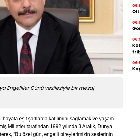
06:
Olt
06:
Gör
06:
Ka
tri
06:
Kap
 Dünya Engelliler Günü vesilesiyle bir mesaj
al hayata eşit şartlarda katılımını sağlamak ve yaşam
iş Milletler tarafından 1992 yılında 3 Aralık, Dünya
rterek, “Bu özel gün, engelli bireylerimizin seslerinin