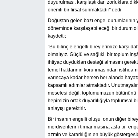
duyurulması, karşılaştıkları zorluklara di
önemli bir fırsat sunmaktadır” dedi.
Doğuştan gelen bazı engel durumlarının ya
döneminde karşılaşabileceği bir durum ol
kaydetti;
“Bu bilinçle engelli bireylerimize karşı dah
olmalıyız. Güçlü ve sağlıklı bir toplum inş
ihtiyaç duydukları desteği almasını gerekti
temel haklarının korunmasından istihdamla
varıncaya kadar hemen her alanda hayata 
kapsamlı adımlar atmaktadır. Unutmayalım k
meselesi değil, toplumumuzun bütününü ilg
hepimizin ortak duyarlılığıyla toplumsal 
anlayışı gerektirir.
Bir insanın engelli oluşu, onun diğer bir
merdivenlerini tırmanmasına asla bir enge
azmin ve kararlılığın en büyük göstergesid