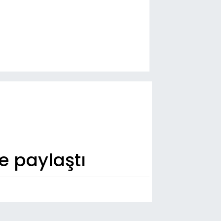
le paylaştı
n Dakika