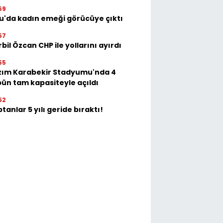
59
u'da kadın emeği görücüye çıktı
57
bil Özcan CHP ile yollarını ayırdı
55
zım Karabekir Stadyumu'nda 4
bün tam kapasiteyle açıldı
52
tanlar 5 yılı geride bıraktı!