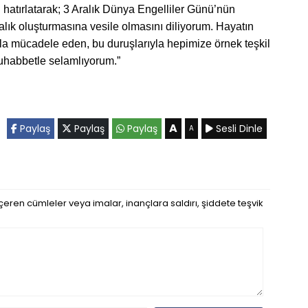
u hatırlatarak; 3 Aralık Dünya Engelliler Günü’nün
alık oluşturmasına vesile olmasını diliyorum. Hayatın
lıkla mücadele eden, bu duruşlarıyla hepimize örnek teşkil
uhabbetle selamlıyorum.”
A
Paylaş
Paylaş
Paylaş
Sesli Dinle
A
eren cümleler veya imalar, inançlara saldırı, şiddete teşvik