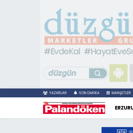
YAZARLAR
SON DAKİKA
MANŞETLER
ERZUR