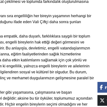
kkat çekilmesi ve toplumda farkındalık oluşturulmasına
nı sıra engelliliğin her bireyin yaşamının herhangi bir
duğunu ifade eden Vali Çiftçi daha sonra şunları
a empatik, daha duyarlı, farklılıklara saygılı bir toplum
âsı, engelli bireylerin hak ettiği değeri görmesini ve
rir. Bu anlayışla, devletimiz, engelli vatandaşlarımızın
rına, eğitim faaliyetlerinden sağlık hizmetlerine
daha etkin katılımlarını sağlamak için çok yönlü ve
i engellilik, yalnızca engelli bireylerin ve ailelerinin
ilendiren sosyal ve kültürel bir olgudur. Bu durum,
bilinç ve merhamet duygularımızın gelişmesine paralel bir
F
eyler gibi yaşamasına, çalışmasına ve başarı
l değildir; aksine bu tür öyküler, toplumumuz açısından
ir. Hiçbir engelin bireylerin seçimi olmadığını ve her