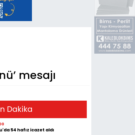
ünü’ mesajı
n Dakika
00
u'da 54 hafız icazet aldı