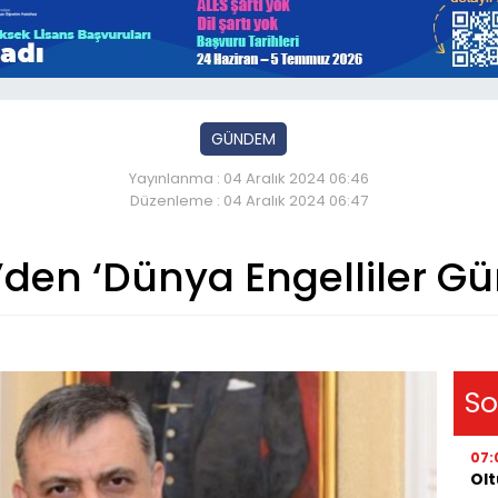
GÜNDEM
Yayınlanma : 04 Aralık 2024 06:46
Düzenleme : 04 Aralık 2024 06:47
çi’den ‘Dünya Engelliler G
So
07:
Olt