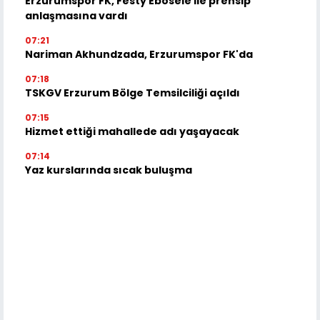
Erzurumspor FK, Festy Ebosele ile prensip
anlaşmasına vardı
07:21
Nariman Akhundzada, Erzurumspor FK'da
07:18
TSKGV Erzurum Bölge Temsilciliği açıldı
07:15
Hizmet ettiği mahallede adı yaşayacak
07:14
Yaz kurslarında sıcak buluşma