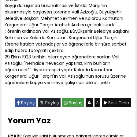
Saygı duruşunda bulunulması ve İstiklal Marşı'nın
okunmasıyla başlayan törende Vali Azizoğlu, Büyükşehir
Belediye Başkanı Mehmet Sekmen ve Kolordu Komutanı
Korgeneral Uğur Tarçın Atatürk Anıtına çelenk sundu.
Törenin ardından Vali Azizoğlu, Büyükşehir Belediye Başkanı
Sekmen ve Kolordu Komutanı Korgeneral Uğur Tarçın
törene katılan vatandaşlar ve öğrencilerle bir süre sohbet
edip hatıra fotoğrafı çektirdi.
29 Ekim 1923 tarihini bilemeyen öğrencilere sarılan Vali
Azizoğlu, "herhalde heyecan yaptınız, kim bunların
öğretmeni?" diyerek espiri yaptı. Kolordu Komutanı
Korgeneral Uğur Tarçın'ın Vali Azizoğlu'nun sorusu üzerine
öğrencilere kopya vermeye çalışması dikkat çekti.
A
Paylaş
Paylaş
Paylaş
Sesli Dinle
A
Yorum Yaz
UYARI:
Konuyla ilgisi bulunmayan, hakaret içeren cümleler