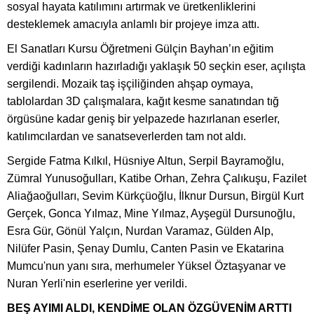
sosyal hayata katılımını artırmak ve üretkenliklerini
desteklemek amacıyla anlamlı bir projeye imza attı.
El Sanatları Kursu Öğretmeni Gülçin Bayhan’ın eğitim
verdiği kadınların hazırladığı yaklaşık 50 seçkin eser, açılışta
sergilendi. Mozaik taş işçiliğinden ahşap oymaya,
tablolardan 3D çalışmalara, kağıt kesme sanatından tığ
örgüsüne kadar geniş bir yelpazede hazırlanan eserler,
katılımcılardan ve sanatseverlerden tam not aldı.
Sergide Fatma Kılkıl, Hüsniye Altun, Serpil Bayramoğlu,
Zümral Yunusoğulları, Katibe Orhan, Zehra Çalıkuşu, Fazilet
Aliağaoğulları, Sevim Kürkçüoğlu, İlknur Dursun, Birgül Kurt
Gerçek, Gonca Yılmaz, Mine Yılmaz, Ayşegül Dursunoğlu,
Esra Gür, Gönül Yalçın, Nurdan Varamaz, Gülden Alp,
Nilüfer Pasin, Şenay Dumlu, Canten Pasin ve Ekatarina
Mumcu'nun yanı sıra, merhumeler Yüksel Öztaşyanar ve
Nuran Yerli'nin eserlerine yer verildi.
BEŞ AYIMI ALDI, KENDİME OLAN ÖZGÜVENİM ARTTI