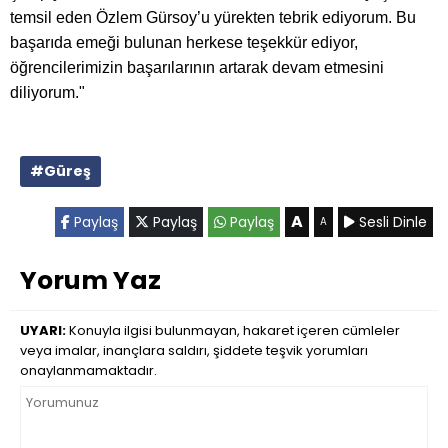
temsil eden Özlem Gürsoy’u yürekten tebrik ediyorum. Bu
başarıda emeği bulunan herkese teşekkür ediyor,
öğrencilerimizin başarılarının artarak devam etmesini
diliyorum."
#Güreş
A
Paylaş
Paylaş
Paylaş
Sesli Dinle
A
Yorum Yaz
UYARI:
Konuyla ilgisi bulunmayan, hakaret içeren cümleler
veya imalar, inançlara saldırı, şiddete teşvik yorumları
onaylanmamaktadır.