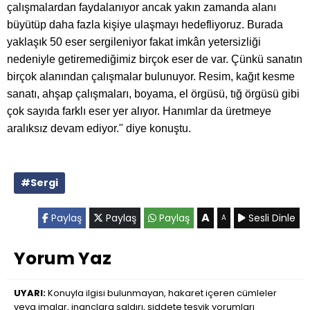
çalışmalardan faydalanıyor ancak yakın zamanda alanı
büyütüp daha fazla kişiye ulaşmayı hedefliyoruz. Burada
yaklaşık 50 eser sergileniyor fakat imkân yetersizliği
nedeniyle getiremediğimiz birçok eser de var. Çünkü sanatın
birçok alanından çalışmalar bulunuyor. Resim, kağıt kesme
sanatı, ahşap çalışmaları, boyama, el örgüsü, tığ örgüsü gibi
çok sayıda farklı eser yer alıyor. Hanımlar da üretmeye
aralıksız devam ediyor." diye konuştu.
#Sergi
A
Paylaş
Paylaş
Paylaş
Sesli Dinle
A
Yorum Yaz
UYARI:
Konuyla ilgisi bulunmayan, hakaret içeren cümleler
veya imalar, inançlara saldırı, şiddete teşvik yorumları