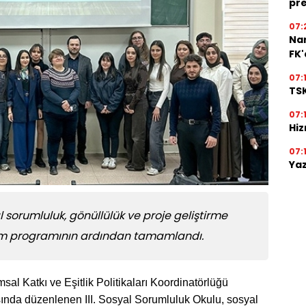
pre
07:
Na
FK
07:
TSK
07:
Hiz
07:
Yaz
al sorumluluk, gönüllülük ve proje geliştirme
itim programının ardından tamamlandı.
al Katkı ve Eşitlik Politikaları Koordinatörlüğü
sında düzenlenen III. Sosyal Sorumluluk Okulu, sosyal