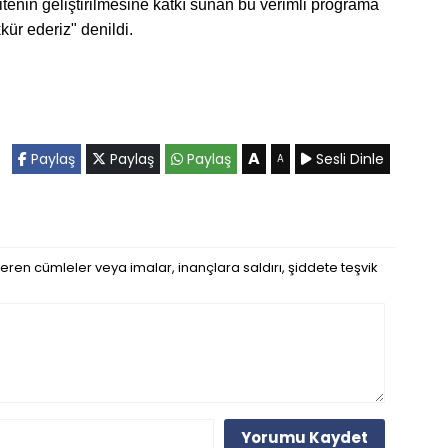
tenin geliştirilmesine katkı sunan bu verimli programa
ür ederiz" denildi.
A
Paylaş
Paylaş
Paylaş
Sesli Dinle
A
eren cümleler veya imalar, inançlara saldırı, şiddete teşvik
Yorumu Kaydet