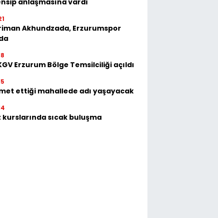
nsip anlaşmasına vardı
21
riman Akhundzada, Erzurumspor
'da
18
GV Erzurum Bölge Temsilciliği açıldı
15
met ettiği mahallede adı yaşayacak
14
 kurslarında sıcak buluşma