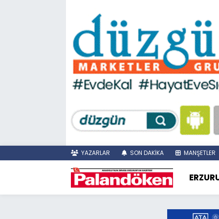
YAZARLAR
SON DAKİKA
MANŞETLER
ERZUR