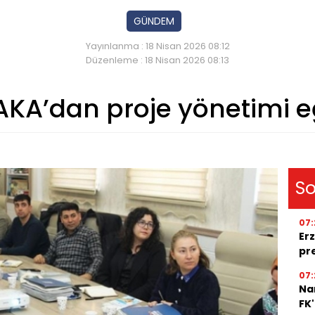
GÜNDEM
Yayınlanma : 18 Nisan 2026 08:12
Düzenleme : 18 Nisan 2026 08:13
KA’dan proje yönetimi e
So
07:
Erz
pr
07:
Na
FK