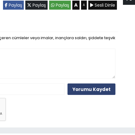
A
Paylaş
Paylaş
Paylaş
Sesli Dinle
A
eren cümleler veya imalar, inançlara saldırı, şiddete teşvik
Yorumu Kaydet