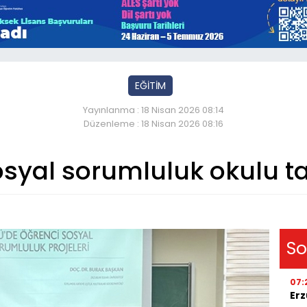
EĞİTİM
Yayınlanma : 18 Nisan 2026 08:14
Düzenleme : 18 Nisan 2026 08:16
syal sorumluluk okulu 
So
07:
Erz