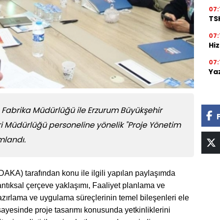
07:
TSK
07:
Hi
07:
Ya
 Fabrika Müdürlüğü ile Erzurum Büyükşehir
eri Müdürlüğü personeline yönelik "Proje Yönetim
mlandı.
A) tarafından konu ile ilgili yapılan paylaşımda
Mantıksal çerçeve yaklaşımı, Faaliyet planlama ve
hazırlama ve uygulama süreçlerinin temel bileşenleri ele
 sayesinde proje tasarımı konusunda yetkinliklerini