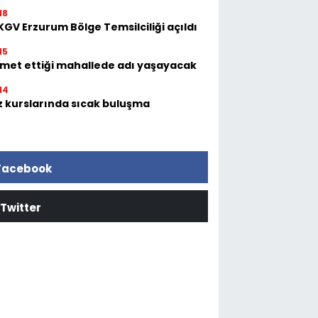
18
GV Erzurum Bölge Temsilciliği açıldı
15
zmet ettiği mahallede adı yaşayacak
14
z kurslarında sıcak buluşma
Facebook
Twitter