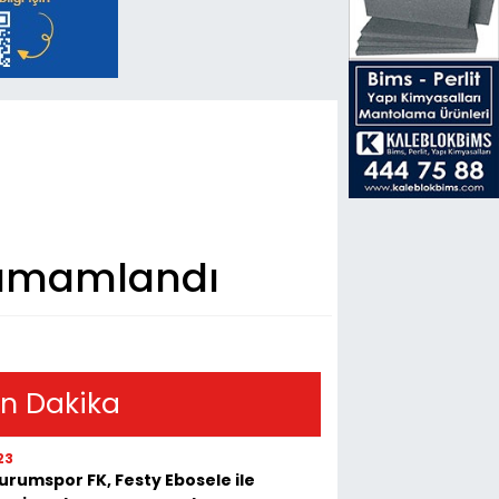
tamamlandı
n Dakika
23
urumspor FK, Festy Ebosele ile