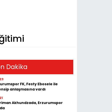
ğitimi
n Dakika
23
urumspor FK, Festy Ebosele ile
ensip anlaşmasına vardı
21
riman Akhundzada, Erzurumspor
'da