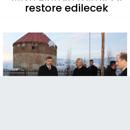
restore edilecek
Erzurum Valisi Mustafa Çiftçi, Oltu ilçesinde
bulunan Mısri Zinnun Kümbeti'nde
incelemelerde bulunarak ecdat yadigarının