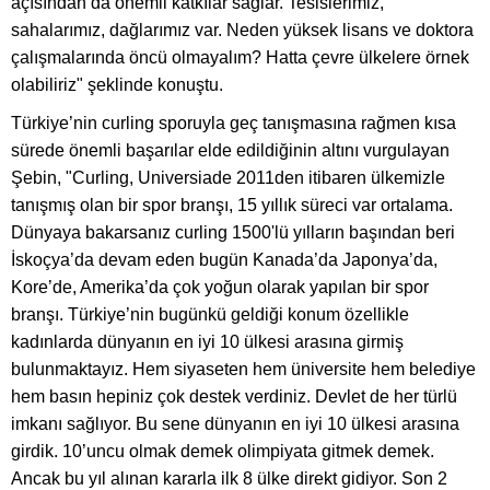
açısından da önemli katkılar sağlar. Tesislerimiz,
sahalarımız, dağlarımız var. Neden yüksek lisans ve doktora
çalışmalarında öncü olmayalım? Hatta çevre ülkelere örnek
olabiliriz" şeklinde konuştu.
Türkiye’nin curling sporuyla geç tanışmasına rağmen kısa
sürede önemli başarılar elde edildiğinin altını vurgulayan
Şebin, "Curling, Universiade 2011den itibaren ülkemizle
tanışmış olan bir spor branşı, 15 yıllık süreci var ortalama.
Dünyaya bakarsanız curling 1500'lü yılların başından beri
İskoçya’da devam eden bugün Kanada’da Japonya’da,
Kore’de, Amerika’da çok yoğun olarak yapılan bir spor
branşı. Türkiye’nin bugünkü geldiği konum özellikle
kadınlarda dünyanın en iyi 10 ülkesi arasına girmiş
bulunmaktayız. Hem siyaseten hem üniversite hem belediye
hem basın hepiniz çok destek verdiniz. Devlet de her türlü
imkanı sağlıyor. Bu sene dünyanın en iyi 10 ülkesi arasına
girdik. 10’uncu olmak demek olimpiyata gitmek demek.
Ancak bu yıl alınan kararla ilk 8 ülke direkt gidiyor. Son 2