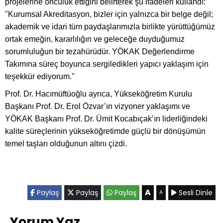
projelerine öncülük ettiğini belirterek şu ifadeleri kullandı:
"Kurumsal Akreditasyon, bizler için yalnızca bir belge değil;
akademik ve idari tüm paydaşlarımızla birlikte yürüttüğümüz
ortak emeğin, kararlılığın ve geleceğe duyduğumuz
sorumluluğun bir tezahürüdür. YÖKAK Değerlendirme
Takımına süreç boyunca sergiledikleri yapıcı yaklaşım için
teşekkür ediyorum."
Prof. Dr. Hacımüftüoğlu ayrıca, Yükseköğretim Kurulu
Başkanı Prof. Dr. Erol Özvar’ın vizyoner yaklaşımı ve
YÖKAK Başkanı Prof. Dr. Ümit Kocabıçak’ın liderliğindeki
kalite süreçlerinin yükseköğretimde güçlü bir dönüşümün
temel taşları olduğunun altını çizdi.
A
Paylaş
Paylaş
Paylaş
Sesli Dinle
A
Yorum Yaz