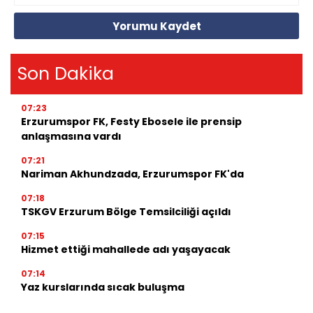
Yorumu Kaydet
Son Dakika
07:23
Erzurumspor FK, Festy Ebosele ile prensip
anlaşmasına vardı
07:21
Nariman Akhundzada, Erzurumspor FK'da
07:18
TSKGV Erzurum Bölge Temsilciliği açıldı
07:15
Hizmet ettiği mahallede adı yaşayacak
07:14
Yaz kurslarında sıcak buluşma