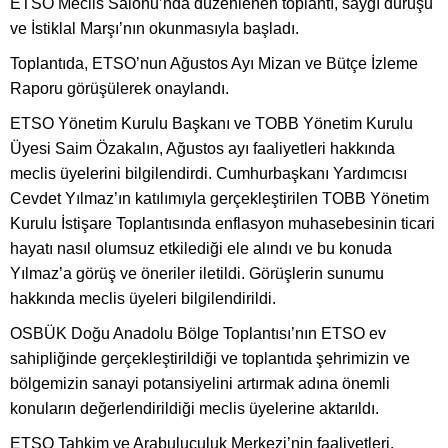
ETSO Meclis Salonu’nda düzenlenen toplantı, saygı duruşu
ve İstiklal Marşı’nın okunmasıyla başladı.
Toplantıda, ETSO’nun Ağustos Ayı Mizan ve Bütçe İzleme
Raporu görüşülerek onaylandı.
ETSO Yönetim Kurulu Başkanı ve TOBB Yönetim Kurulu
Üyesi Saim Özakalın, Ağustos ayı faaliyetleri hakkında
meclis üyelerini bilgilendirdi. Cumhurbaşkanı Yardımcısı
Cevdet Yılmaz’ın katılımıyla gerçekleştirilen TOBB Yönetim
Kurulu İstişare Toplantısında enflasyon muhasebesinin ticari
hayatı nasıl olumsuz etkilediği ele alındı ve bu konuda
Yılmaz’a görüş ve öneriler iletildi. Görüşlerin sunumu
hakkında meclis üyeleri bilgilendirildi.
OSBÜK Doğu Anadolu Bölge Toplantısı’nın ETSO ev
sahipliğinde gerçekleştirildiği ve toplantıda şehrimizin ve
bölgemizin sanayi potansiyelini artırmak adına önemli
konuların değerlendirildiği meclis üyelerine aktarıldı.
ETSO Tahkim ve Arabuluculuk Merkezi’nin faaliyetleri,