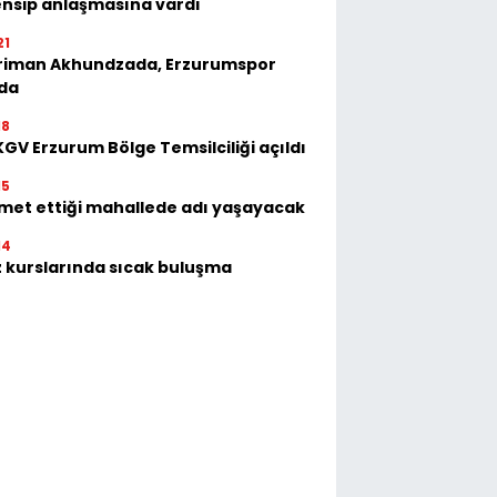
nsip anlaşmasına vardı
21
riman Akhundzada, Erzurumspor
'da
18
GV Erzurum Bölge Temsilciliği açıldı
15
met ettiği mahallede adı yaşayacak
14
 kurslarında sıcak buluşma