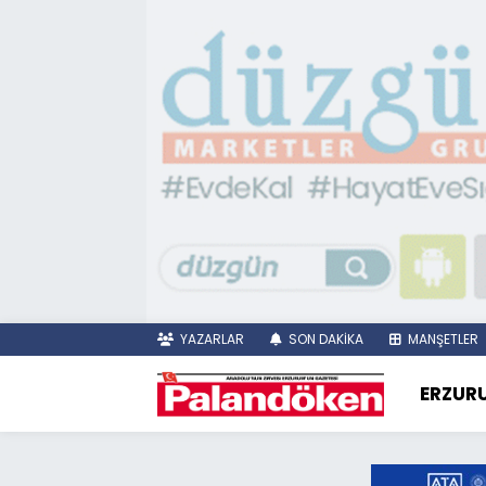
YAZARLAR
SON DAKİKA
MANŞETLER
ERZUR