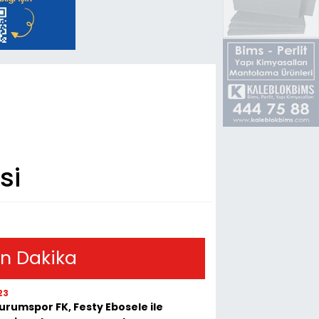
si
n Dakika
23
urumspor FK, Festy Ebosele ile