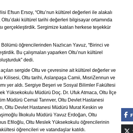
i Efsun Ersoy, “Oltu’nun kültürel değerleri ile alakalı
ltu’daki kültürel tarihi değerleri bilgisayar ortamında
sı gerçekleştirdik. Sergimize katılan herkese teşekkür
 Bölümü öğrencilerinden Nazlıcan Yavuz, “Birinci ve
leştirdik. Bu çalışmaları yaparken Oltu’nun kültürel
oluşturduk” dedi.
 açılan sergide Oltu ve çevresine ait kültürel değerler ve
tu Kilisesi, Oltu tarihi, Aslanpaşa Camii, MısriZennun ve
ımı yer aldı. Sergiye Beşeri ve Sosyal Bilimler Fakültesi
slek Yüksekokulu Müdürü Doç. Dr. Ufuk Atmaca, Oltu İlçe
tim Müdürü Cemal Tanrıver, Oltu Devlet Hastanesi
n, Oltu Devlet Hastanesi Müdürü Murat Keskin ve
aşimoğlu İlkokulu Müdürü Yavuz Erdoğan, Oltu
F
s Efiloğlu, Oltu Meslek Yüksekokulu öğrencilerinin
kültesi öğrencileri ve vatandaşlar katıldı.