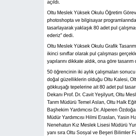
açıldı.
Oltu Meslek Yüksek Okulu Öğretim Görevlis
photoshopta ve bilgisayar programlarında O
tasarlayarak yaklaşık 80 adet pul çalışma
ederiz” dedi.
Oltu Meslek Yüksek Okulu Grafik Tasarım
ikinci sınıflar olarak pul çalışması gerçek
yapılarını dikkate aldık, ona göre tasarım 
50 öğrencinin iki aylık çalışmaları sonucu
doğal güzelliklerin olduğu Oltu Kalesi, Ol
gökkuşağı tepelerine ait 80 adet pul tasar
Dekanı Prof. Dr. Cavit Yeşilyurt, Oltu Me
Tarım Müdürü Temel Aslan, Oltu Halk Eği
Başhekim Yardımcısı Dr. Alperen Özdoğa
Müdür Yardımcısı Hilmi Eraslan, Yasin H
Nenehatun Kız Meslek Lisesi Müdürü Yunu
yanı sıra Oltu Sosyal ve Beşeri Bilimler Fa