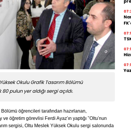
pre
07:
Na
FK
07:
TSK
07:
Hiz
07:
Yaz
 Yüksek Okulu Grafik Tasarım Bölümü
 80 pulun yer aldığı sergi açıldı.
Bölümü öğrencileri tarafından hazırlanan,
 ve öğretim görevlisi Ferdi Ayaz'ın yaptığı "Oltu'nun
asarım sergisi, Oltu Meslek Yüksek Okulu sergi salonunda