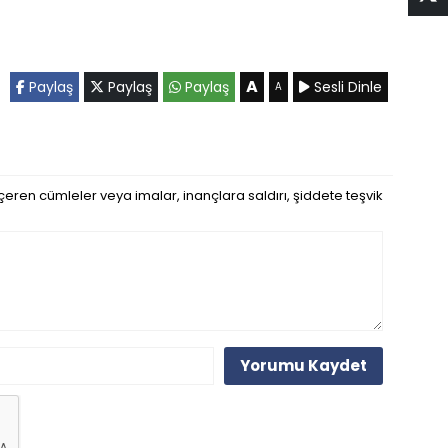
A
Paylaş
Paylaş
Paylaş
Sesli Dinle
A
eren cümleler veya imalar, inançlara saldırı, şiddete teşvik
Yorumu Kaydet