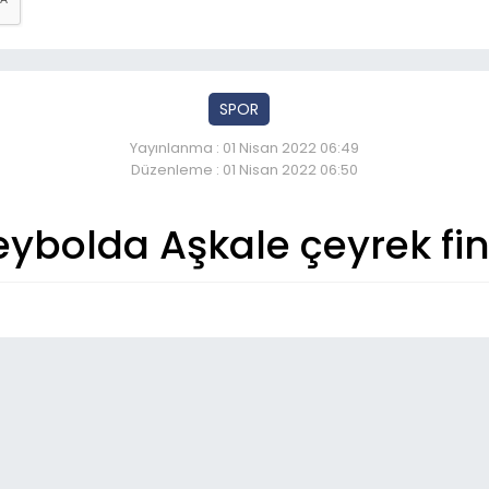
SPOR
Yayınlanma : 01 Nisan 2022 06:49
Düzenleme : 01 Nisan 2022 06:50
eybolda Aşkale çeyrek fi
So
07:
Erz
pr