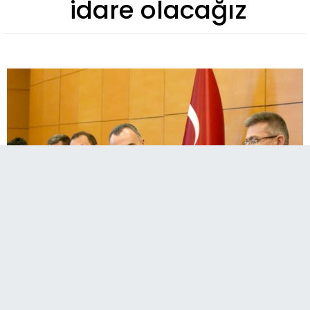
idare olacağız
DAP Bölge Kalkınma İdaresi Başkanı Halil
İbrahim Güray, yeni dönem çalışmalarını üç
temel ilke üzerine inşa edeceklerini ifade etti.