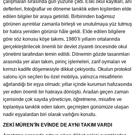
çalışmaları sırasında gün yüzüne çıktı. Eski okul kayıtları, anı
defterleri, fotoğraflar ve döneme tanıklık eden kişilerden elde
edilen bilgiler bir araya getirildi. Birbirinden bağımsız
görünen ayrıntılar zamanla birleşti ve unutulmaya yüz tutmuş
bir hatıra yeniden görünür hâle geldi. Elde edilen bilgilere
göre söz konusu köşe takımı, 1980’li yılların ortalarında
gerçekleştirilecek önemli bir devlet ziyareti öncesinde okul
yönetimi tarafından temin edildi. Dönemin gözde tasarımları
arasında yer alan takım, pirinç işlemeleri, zarif oymaları ve
kırmızı kadife döşemesiyle dikkat çekiyordu. Okulun protokol
salonu için seçilen bu özel mobilya, yalnızca misafirlerin
ağırlandığı bir eşya olmadı; yıllar içinde kurumun hafızasında
yer eden önemli bir hatıraya dönüştü. Aradan geçen zaman
içerisinde çok sayıda yöneticiye, öğretmene, misafire ve
toplantıya tanıklık eden takım, geçmişten günümüze ulaşan
nadir eşyalardan biri olarak varlığını korudu.
ZEKİ MÜREN’İN EVİNDE DE AYNI TAKIM VARDI