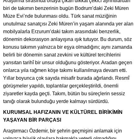
Araştırma sırasında ortaya çıkan dikkat çekici ayrıntılardan
biri de takımın benzerinin bugün Bodrum’daki Zeki Müren
Müze Evi’nde bulunması oldu. Türk sanat müziğinin
unutulmaz sanatçısı Zeki Müren’in yaşam alanında yer alan
mobilyalarla Erzurum’daki takım arasındaki benzerlik,
dönemin dekorasyon anlayışına ışık tutuyor. Bu durum, söz
konusu takımın yalnızca bir eşya olmadığını; aynı zamanda
belirli bir dönemin sanat zevkini ve kültürel tercihlerini
yansıtan tarihî bir unsur olduğunu gösteriyor. Aradan geçen
onlarca yıla rağmen köşe takımı kullanılmaya devam etti.
Yıllar boyunca çok sayıda misafir burada ağırlandı. Resmî
görüşmeler yapıldı, toplantılar gerçekleştirildi, önemli
ziyaretler kayda geçti. Takım, bütün bu süreçlerin sessiz
tanığı olarak bulunduğu yerde kalmayı sürdürdü.
KURUMSAL HAFIZANIN VE KÜLTÜREL BİRİKİMİN
YAŞAYAN BİR PARÇASI
Araştırmacı Özdemir, bir şehrin geçmişini anlamak için
yalnızca büyük olaylara bakmakla yeterli olmadığını