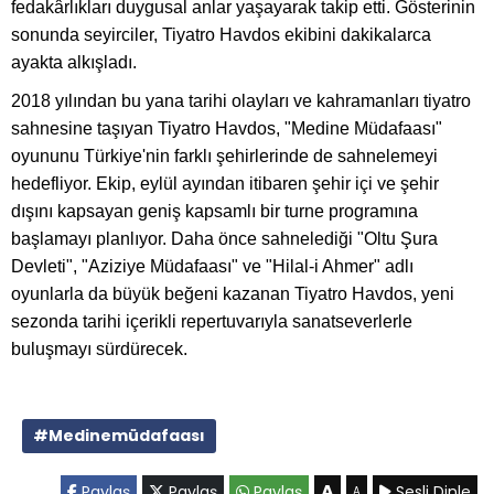
fedakârlıkları duygusal anlar yaşayarak takip etti. Gösterinin
sonunda seyirciler, Tiyatro Havdos ekibini dakikalarca
ayakta alkışladı.
2018 yılından bu yana tarihi olayları ve kahramanları tiyatro
sahnesine taşıyan Tiyatro Havdos, "Medine Müdafaası"
oyununu Türkiye'nin farklı şehirlerinde de sahnelemeyi
hedefliyor. Ekip, eylül ayından itibaren şehir içi ve şehir
dışını kapsayan geniş kapsamlı bir turne programına
başlamayı planlıyor. Daha önce sahnelediği "Oltu Şura
Devleti", "Aziziye Müdafaası" ve "Hilal-i Ahmer" adlı
oyunlarla da büyük beğeni kazanan Tiyatro Havdos, yeni
sezonda tarihi içerikli repertuvarıyla sanatseverlerle
buluşmayı sürdürecek.
#Medinemüdafaası
A
Paylaş
Paylaş
Paylaş
Sesli Dinle
A