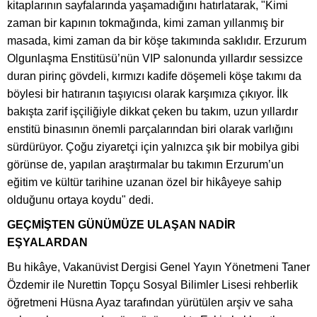
kitaplarının sayfalarında yaşamadığını hatırlatarak, "Kimi
zaman bir kapının tokmağında, kimi zaman yıllanmış bir
masada, kimi zaman da bir köşe takımında saklıdır. Erzurum
Olgunlaşma Enstitüsü’nün VIP salonunda yıllardır sessizce
duran pirinç gövdeli, kırmızı kadife döşemeli köşe takımı da
böylesi bir hatıranın taşıyıcısı olarak karşımıza çıkıyor. İlk
bakışta zarif işçiliğiyle dikkat çeken bu takım, uzun yıllardır
enstitü binasının önemli parçalarından biri olarak varlığını
sürdürüyor. Çoğu ziyaretçi için yalnızca şık bir mobilya gibi
görünse de, yapılan araştırmalar bu takımın Erzurum’un
eğitim ve kültür tarihine uzanan özel bir hikâyeye sahip
olduğunu ortaya koydu" dedi.
GEÇMİŞTEN GÜNÜMÜZE ULAŞAN NADİR
EŞYALARDAN
Bu hikâye, Vakanüvist Dergisi Genel Yayın Yönetmeni Taner
Özdemir ile Nurettin Topçu Sosyal Bilimler Lisesi rehberlik
öğretmeni Hüsna Ayaz tarafından yürütülen arşiv ve saha