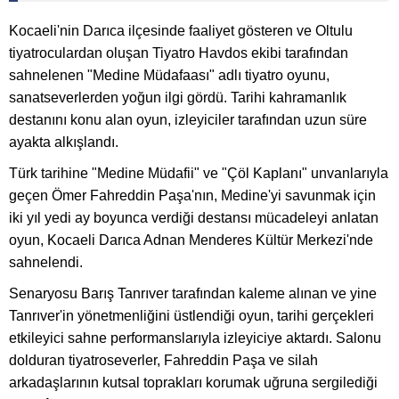
Kocaeli'nin Darıca ilçesinde faaliyet gösteren ve Oltulu
tiyatroculardan oluşan Tiyatro Havdos ekibi tarafından
sahnelenen "Medine Müdafaası" adlı tiyatro oyunu,
sanatseverlerden yoğun ilgi gördü. Tarihi kahramanlık
destanını konu alan oyun, izleyiciler tarafından uzun süre
ayakta alkışlandı.
Türk tarihine "Medine Müdafii" ve "Çöl Kaplanı" unvanlarıyla
geçen Ömer Fahreddin Paşa'nın, Medine'yi savunmak için
iki yıl yedi ay boyunca verdiği destansı mücadeleyi anlatan
oyun, Kocaeli Darıca Adnan Menderes Kültür Merkezi'nde
sahnelendi.
Senaryosu Barış Tanrıver tarafından kaleme alınan ve yine
Tanrıver'in yönetmenliğini üstlendiği oyun, tarihi gerçekleri
etkileyici sahne performanslarıyla izleyiciye aktardı. Salonu
dolduran tiyatroseverler, Fahreddin Paşa ve silah
arkadaşlarının kutsal toprakları korumak uğruna sergilediği