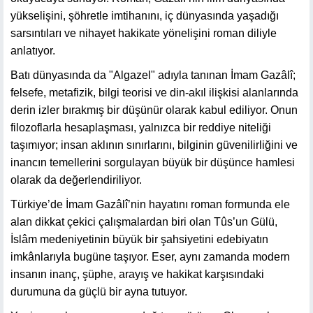
yükselişini, şöhretle imtihanını, iç dünyasında yaşadığı
sarsıntıları ve nihayet hakikate yönelişini roman diliyle
anlatıyor.
Batı dünyasında da "Algazel" adıyla tanınan İmam Gazâlî;
felsefe, metafizik, bilgi teorisi ve din-akıl ilişkisi alanlarında
derin izler bırakmış bir düşünür olarak kabul ediliyor. Onun
filozoflarla hesaplaşması, yalnızca bir reddiye niteliği
taşımıyor; insan aklının sınırlarını, bilginin güvenilirliğini ve
inancın temellerini sorgulayan büyük bir düşünce hamlesi
olarak da değerlendiriliyor.
Türkiye’de İmam Gazâlî’nin hayatını roman formunda ele
alan dikkat çekici çalışmalardan biri olan Tûs’un Gülü,
İslâm medeniyetinin büyük bir şahsiyetini edebiyatın
imkânlarıyla bugüne taşıyor. Eser, aynı zamanda modern
insanın inanç, şüphe, arayış ve hakikat karşısındaki
durumuna da güçlü bir ayna tutuyor.