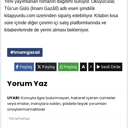
Yeni yayımlanan romanın dağıtımı sürüyor. Okuyucular,
Tûs’un Gülü (İmam Gazâlî) adlı eseri şimdilik
kitapyurdu.com üzerinden sipariş edebiliyor. Kitabın kısa
süre içinde diğer çevrim içi satış platformlarında ve
kitabevlerinde de yerini alması bekleniyor.
#Imamgazali
A
Paylaş
Paylaş
Paylaş
Sesli Dinle
A
Yorum Yaz
UYARI:
Konuyla ilgisi bulunmayan, hakaret içeren cümleler
veya imalar, inançlara saldırı, şiddete teşvik yorumları
onaylanmamaktadır.