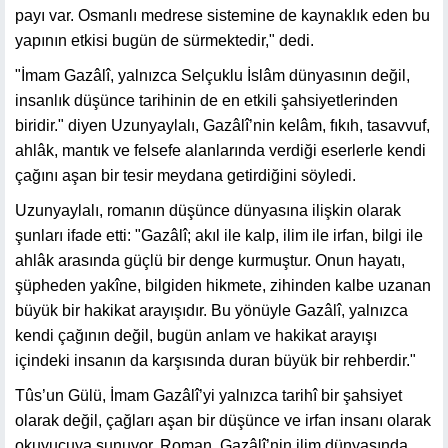
payı var. Osmanlı medrese sistemine de kaynaklık eden bu
yapının etkisi bugün de sürmektedir," dedi.
"İmam Gazâlî, yalnızca Selçuklu İslâm dünyasının değil,
insanlık düşünce tarihinin de en etkili şahsiyetlerinden
biridir." diyen Uzunyaylalı, Gazâlî’nin kelâm, fıkıh, tasavvuf,
ahlâk, mantık ve felsefe alanlarında verdiği eserlerle kendi
çağını aşan bir tesir meydana getirdiğini söyledi.
Uzunyaylalı, romanın düşünce dünyasına ilişkin olarak
şunları ifade etti: "Gazâlî; akıl ile kalp, ilim ile irfan, bilgi ile
ahlâk arasında güçlü bir denge kurmuştur. Onun hayatı,
şüpheden yakîne, bilgiden hikmete, zihinden kalbe uzanan
büyük bir hakikat arayışıdır. Bu yönüyle Gazâlî, yalnızca
kendi çağının değil, bugün anlam ve hakikat arayışı
içindeki insanın da karşısında duran büyük bir rehberdir."
Tûs’un Gülü, İmam Gazâlî’yi yalnızca tarihî bir şahsiyet
olarak değil, çağları aşan bir düşünce ve irfan insanı olarak
okuyucuya sunuyor. Roman, Gazâlî’nin ilim dünyasında