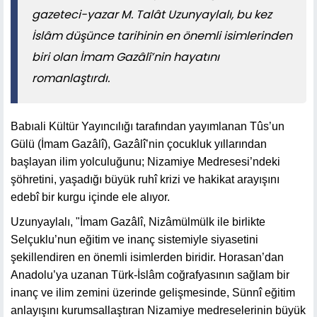
gazeteci-yazar M. Talât Uzunyaylalı, bu kez
İslâm düşünce tarihinin en önemli isimlerinden
biri olan İmam Gazâlî’nin hayatını
romanlaştırdı.
Babıali Kültür Yayıncılığı tarafından yayımlanan Tûs’un
Gülü (İmam Gazâlî), Gazâlî’nin çocukluk yıllarından
başlayan ilim yolculuğunu; Nizamiye Medresesi’ndeki
şöhretini, yaşadığı büyük ruhî krizi ve hakikat arayışını
edebî bir kurgu içinde ele alıyor.
Uzunyaylalı, "İmam Gazâlî, Nizâmülmülk ile birlikte
Selçuklu’nun eğitim ve inanç sistemiyle siyasetini
şekillendiren en önemli isimlerden biridir. Horasan’dan
Anadolu’ya uzanan Türk-İslâm coğrafyasının sağlam bir
inanç ve ilim zemini üzerinde gelişmesinde, Sünnî eğitim
anlayışını kurumsallaştıran Nizamiye medreselerinin büyük