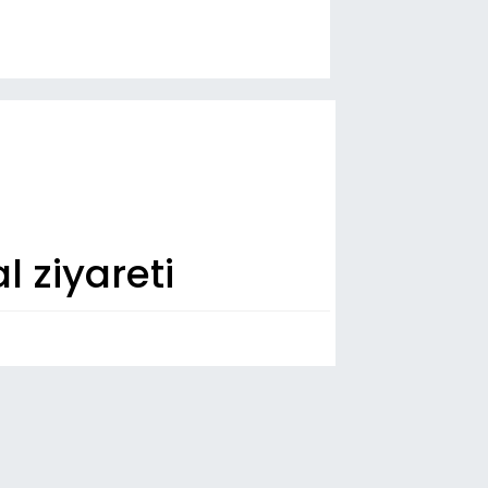
 ziyareti
n Dakika
:00
u'da 54 hafız icazet aldı