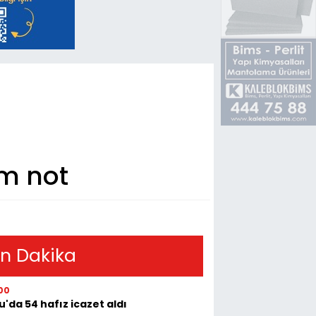
am not
n Dakika
00
u'da 54 hafız icazet aldı