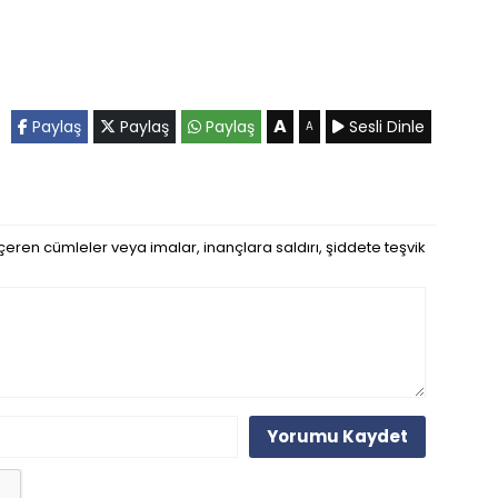
A
Paylaş
Paylaş
Paylaş
Sesli Dinle
A
eren cümleler veya imalar, inançlara saldırı, şiddete teşvik
Yorumu Kaydet