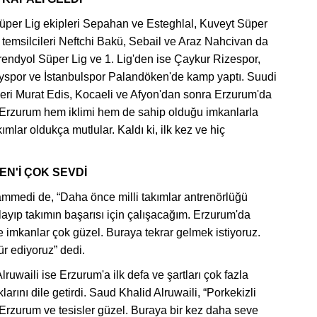
Süper Lig ekipleri Sepahan ve Esteghlal, Kuveyt Süper
 temsilcileri Neftchi Bakü, Sebail ve Araz Nahcivan da
Trendyol Süper Lig ve 1. Lig'den ise Çaykur Rizespor,
ayspor ve İstanbulspor Palandöken'de kamp yaptı. Suudi
jeri Murat Edis, Kocaeli ve Afyon'dan sonra Erzurum'da
, “Erzurum hem iklimi hem de sahip olduğu imkanlarla
ımlar oldukça mutlular. Kaldı ki, ilk kez ve hiç
N'İ ÇOK SEVDİ
mmedi de, “Daha önce milli takımlar antrenörlüğü
ayıp takımın başarısı için çalışacağım. Erzurum'da
imkanlar çok güzel. Buraya tekrar gelmek istiyoruz.
ür ediyoruz” dedi.
ruwaili ise Erzurum'a ilk defa ve şartları çok fazla
ını dile getirdi. Saud Khalid Alruwaili, “Porkekizli
 Erzurum ve tesisler güzel. Buraya bir kez daha seve