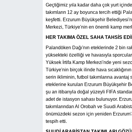
Geçtiğimiz yıla kadar daha çok yurt içind
takımların 12 ay boyunca tercih ettiği Pa
keşfetti. Erzurum Büyükşehir Belediyesi'n
Merkezi, Türkiye'nin en önemli kamp merkez
HER TAKIMA ÖZEL SAHA TAHSİS EDİ
Palandöken Dağı'nın eteklerinde 2 bin r
yüksekteki özelliği ve havasıyla sporcular
Yüksek İrtifa Kamp Merkezi'nde yeni sezon
Türkiye'nin birçok ilinde hava sıcaklığını
serin ikliminin, futbol takımlarına avanta
eteklerine kurulan Erzurum Büyükşehir Be
şu an itibarıyla doğal yüzeyli FIFA standa
adet de istasyon sahası bulunuyor. Erzuru
takımlarından Al Orobah ve Suudi Arabista
önümüzdeki sezon için yeniden Erzurum'a da
tespih etti.
SUUDİ ARABİSTAN TAKIMLARI GÖZÜ