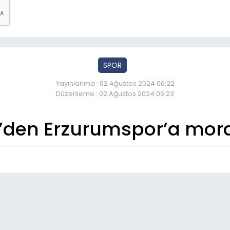
SPOR
Yayınlanma : 02 Ağustos 2024 06:22
Düzenleme : 02 Ağustos 2024 06:23
den Erzurumspor’a moral
So
07
Olt