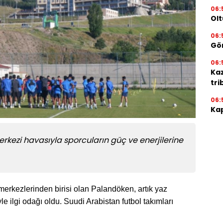
06:
Olt
06:
Gör
06:
Ka
tri
06:
Kap
rkezi havasıyla sporcuların güç ve enerjilerine
 merkezlerinden birisi olan Palandöken, artık yaz
e ilgi odağı oldu. Suudi Arabistan futbol takımları