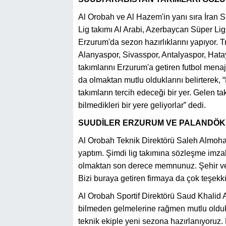
Al Orobah ve Al Hazem'in yanı sıra İran 
Lig takımı Al Arabi, Azerbaycan Süper Lig
Erzurum'da sezon hazırlıklarını yapıyor. 
Alanyaspor, Sivasspor, Antalyaspor, Hat
takımlarını Erzurum'a getiren futbol mena
da olmaktan mutlu olduklarını belirterek
takımların tercih edeceği bir yer. Gelen tak
bilmedikleri bir yere geliyorlar” dedi.
SUUDİLER ERZURUM VE PALANDÖKE
Al Orobah Teknik Direktörü Saleh Almoha
yaptım. Şimdi lig takımına sözleşme imzal
olmaktan son derece memnunuz. Şehir ve 
Bizi buraya getiren firmaya da çok teşekk
Al Orobah Sportif Direktörü Saud Khalid Al
bilmeden gelmelerine rağmen mutlu olduklar
teknik ekiple yeni sezona hazırlanıyoruz.