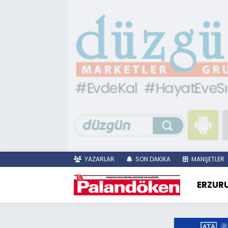
YAZARLAR
SON DAKİKA
MANŞETLER
ERZUR