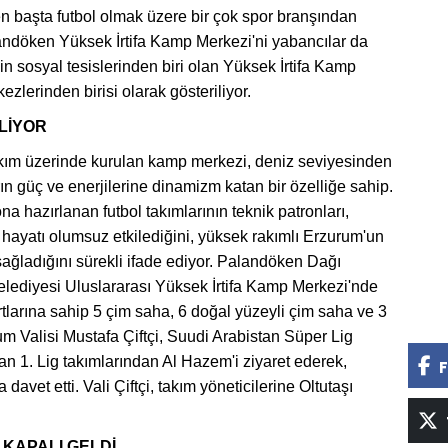
en başta futbol olmak üzere bir çok spor branşından
landöken Yüksek İrtifa Kamp Merkezi'ni yabancılar da
in sosyal tesislerinden biri olan Yüksek İrtifa Kamp
lerinden birisi olarak gösteriliyor.
LİYOR
akım üzerinde kurulan kamp merkezi, deniz seviyesinden
ın güç ve enerjilerine dinamizm katan bir özelliğe sahip.
a hazırlanan futbol takımlarının teknik patronları,
n hayatı olumsuz etkilediğini, yüksek rakımlı Erzurum'un
j sağladığını sürekli ifade ediyor. Palandöken Dağı
lediyesi Uluslararası Yüksek İrtifa Kamp Merkezi'nde
rtlarına sahip 5 çim saha, 6 doğal yüzeyli çim saha ve 3
m Valisi Mustafa Çiftçi, Suudi Arabistan Süper Lig
n 1. Lig takımlarından Al Hazem'i ziyaret ederek,
F
vet etti. Vali Çiftçi, takım yöneticilerine Oltutaşı
 KAPALI GELDİ