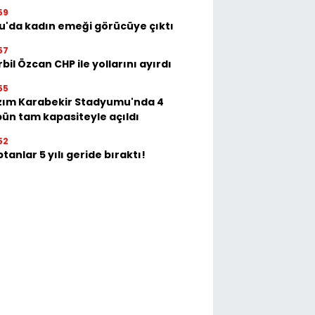
59
u'da kadın emeği görücüye çıktı
57
bil Özcan CHP ile yollarını ayırdı
55
zım Karabekir Stadyumu'nda 4
bün tam kapasiteyle açıldı
52
tanlar 5 yılı geride bıraktı!