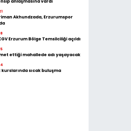
nsip anlaşmasına vardı
21
riman Akhundzada, Erzurumspor
'da
18
GV Erzurum Bölge Temsilciliği açıldı
15
met ettiği mahallede adı yaşayacak
14
 kurslarında sıcak buluşma