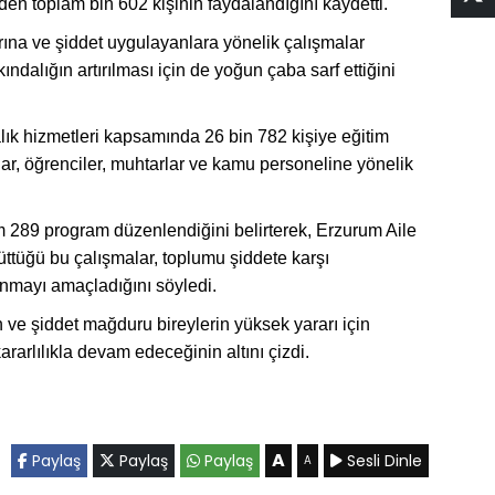
en toplam bin 602 kişinin faydalandığını kaydetti.
ına ve şiddet uygulayanlara yönelik çalışmalar
dalığın artırılması için de yoğun çaba sarf ettiğini
alık hizmetleri kapsamında 26 bin 782 kişiye eğitim
şlar, öğrenciler, muhtarlar ve kamu personeline yönelik
am 289 program düzenlendiğini belirterek, Erzurum Aile
ttüğü bu çalışmalar, toplumu şiddete karşı
unmayı amaçladığını söyledi.
n ve şiddet mağduru bireylerin yüksek yararı için
kararlılıkla devam edeceğinin altını çizdi.
A
Paylaş
Paylaş
Paylaş
Sesli Dinle
A