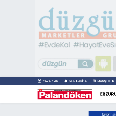
YAZARLAR
SON DAKİKA
MANŞETLER
ERZUR