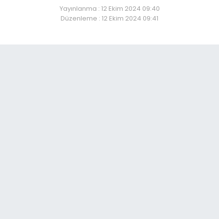
Yayınlanma : 12 Ekim 2024 09:40
Düzenleme : 12 Ekim 2024 09:41
rzurum’da terör operasy
So
07:
Erz
pr
07:
Na
FK
07:
TSK