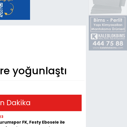
re yoğunlaştı
n Dakika
23
urumspor FK, Festy Ebosele ile