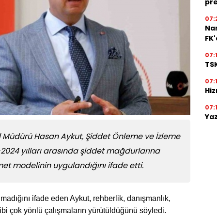
pre
07:
Na
FK
07:
TSK
07:
Hiz
07:
Yaz
 İl Müdürü Hasan Aykut, Şiddet Önleme ve İzleme
2024 yılları arasında şiddet mağdurlarına
zmet modelinin uygulandığını ifade etti.
lmadığını ifade eden Aykut, rehberlik, danışmanlık,
ibi çok yönlü çalışmaların yürütüldüğünü söyledi.