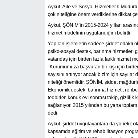
Aykut, Aile ve Sosyal Hizmetler İl Müdürl
çok niteliğine önem verdiklerine dikkat çek
Aykut, ŞÖNİM’in 2015-2024 yılları arasınd
hizmet modelinin uygulandığını belirtti.
Yapılan işlemlerin sadece şiddet odaklı o
psiko-sosyal destek, barınma hizmetleri g
vatandaş için birden fazla farklı hizmet 
"Kurumumuza başvuran bir kişi için birden 
sayısını artırıyor ancak bizim için sayılar 
niteliği önemlidir. ŞÖNİM, şiddet mağdurl
Ekonomik destek, barınma hizmeti, rehber
tedbirler, konuk evi sonrası takip, gizlilik 
sağlanıyor. 2015 yılından bu yana toplam
dedi.
Aykut, şiddet uygulayanlara da yönelik ola
kapsamda eğitim ve rehabilitasyon progra